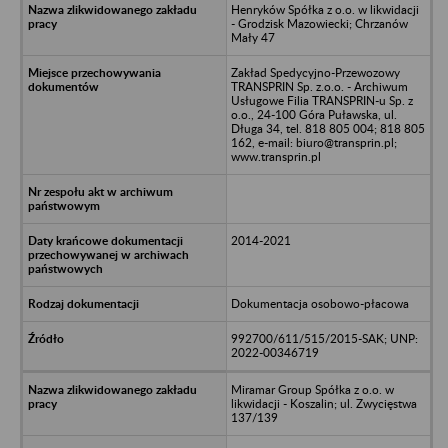
Henryków Spółka z o.o. w likwidacji
- Grodzisk Mazowiecki; Chrzanów
Mały 47
Zakład Spedycyjno-Przewozowy
TRANSPRIN Sp. z.o.o. - Archiwum
Usługowe Filia TRANSPRIN-u Sp. z
o.o., 24-100 Góra Puławska, ul.
Długa 34, tel. 818 805 004; 818 805
162, e-mail: biuro@transprin.pl;
www.transprin.pl
2014-2021
Dokumentacja osobowo-płacowa
992700/611/515/2015-SAK; UNP:
2022-00346719
Miramar Group Spółka z o.o. w
likwidacji - Koszalin; ul. Zwycięstwa
137/139