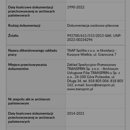
1990-2022
Dokumentacja osobowo-płacowa
992700/611/515/2015-SAK; UNP:
2022-00234296
TAAP Spółka z o.o. w likwidacji -
Koszyce Wielkie, ul. Graniczna 7
Zakład Spedycyjno-Przewozowy
TRANSPRIN Sp. z.o.o. - Archiwum
Usługowe Filia TRANSPRIN-u Sp. z
o.o., 24-100 Góra Puławska, ul.
Długa 34, tel. 818 805 004; 818 805
162, e-mail: biuro@transprin.pl;
www.transprin.pl
2014-2021