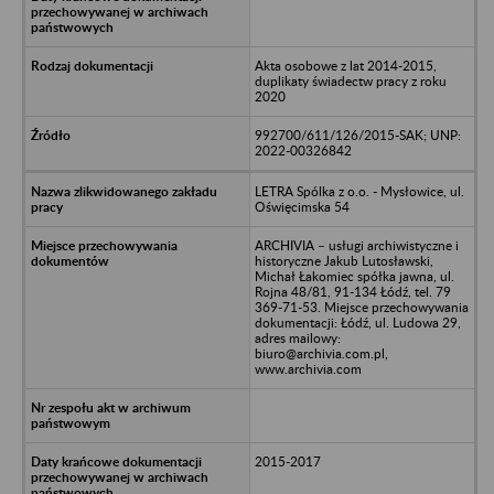
Akta osobowe z lat 2014-2015,
duplikaty świadectw pracy z roku
2020
992700/611/126/2015-SAK; UNP:
2022-00326842
LETRA Spólka z o.o. - Mysłowice, ul.
Oświęcimska 54
ARCHIVIA – usługi archiwistyczne i
historyczne Jakub Lutosławski,
Michał Łakomiec spółka jawna, ul.
Rojna 48/81, 91-134 Łódź, tel. 79
369-71-53. Miejsce przechowywania
dokumentacji: Łódź, ul. Ludowa 29,
adres mailowy:
biuro@archivia.com.pl,
www.archivia.com
2015-2017