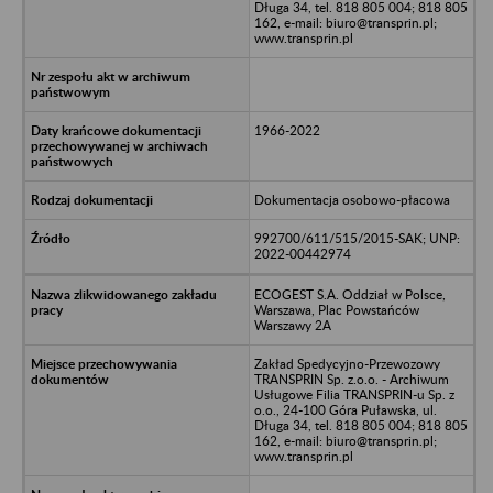
Długa 34, tel. 818 805 004; 818 805
162, e-mail: biuro@transprin.pl;
www.transprin.pl
1966-2022
Dokumentacja osobowo-płacowa
992700/611/515/2015-SAK; UNP:
2022-00442974
ECOGEST S.A. Oddział w Polsce,
Warszawa, Plac Powstańców
Warszawy 2A
Zakład Spedycyjno-Przewozowy
TRANSPRIN Sp. z.o.o. - Archiwum
Usługowe Filia TRANSPRIN-u Sp. z
o.o., 24-100 Góra Puławska, ul.
Długa 34, tel. 818 805 004; 818 805
162, e-mail: biuro@transprin.pl;
www.transprin.pl