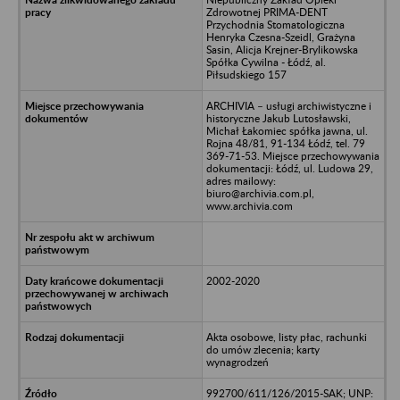
Zdrowotnej PRIMA-DENT
Przychodnia Stomatologiczna
Henryka Czesna-Szeidl, Grażyna
Sasin, Alicja Krejner-Brylikowska
Spółka Cywilna - Łódź, al.
Piłsudskiego 157
ARCHIVIA – usługi archiwistyczne i
historyczne Jakub Lutosławski,
Michał Łakomiec spółka jawna, ul.
Rojna 48/81, 91-134 Łódź, tel. 79
369-71-53. Miejsce przechowywania
dokumentacji: Łódź, ul. Ludowa 29,
adres mailowy:
biuro@archivia.com.pl,
www.archivia.com
2002-2020
Akta osobowe, listy płac, rachunki
do umów zlecenia; karty
wynagrodzeń
992700/611/126/2015-SAK; UNP: