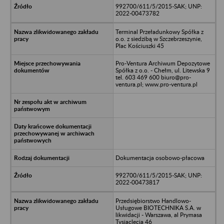
992700/611/5/2015-SAK; UNP:
2022-00473782
Terminal Przeładunkowy Spółka z
o.o. z siedzibą w Szczebrzeszynie,
Plac Kościuszki 45
Pro-Ventura Archiwum Depozytowe
Spółka z o.o. - Chełm, ul. Litewska 9
tel. 603 469 600 biuro@pro-
ventura.pl; www.pro-ventura.pl
Dokumentacja osobowo-płacowa
992700/611/5/2015-SAK; UNP:
2022-00473817
Przedsiębiorstwo Handlowo-
Usługowe BIOTECHNIKA S.A. w
likwidacji - Warszawa, al Prymasa
Tysiąclecia 46