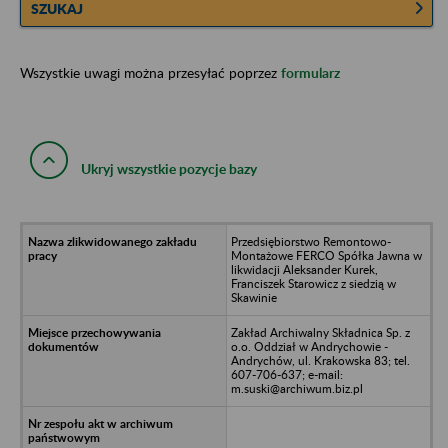
SZUKAJ
Wszystkie uwagi można przesyłać poprzez
formularz
Ukryj wszystkie pozycje bazy
Przedsiębiorstwo Remontowo-
Montażowe FERCO Spółka Jawna w
likwidacji Aleksander Kurek,
Franciszek Starowicz z siedzią w
Skawinie
Zakład Archiwalny Składnica Sp. z
o.o. Oddział w Andrychowie -
Andrychów, ul. Krakowska 83; tel.
607-706-637; e-mail:
m.suski@archiwum.biz.pl