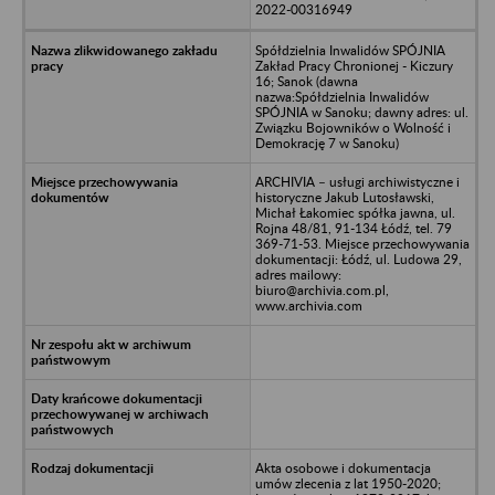
2022-00316949
Spółdzielnia Inwalidów SPÓJNIA
Zakład Pracy Chronionej - Kiczury
16; Sanok (dawna
nazwa:Spółdzielnia Inwalidów
SPÓJNIA w Sanoku; dawny adres: ul.
Związku Bojowników o Wolność i
Demokrację 7 w Sanoku)
ARCHIVIA – usługi archiwistyczne i
historyczne Jakub Lutosławski,
Michał Łakomiec spółka jawna, ul.
Rojna 48/81, 91-134 Łódź, tel. 79
369-71-53. Miejsce przechowywania
dokumentacji: Łódź, ul. Ludowa 29,
adres mailowy:
biuro@archivia.com.pl,
www.archivia.com
Akta osobowe i dokumentacja
umów zlecenia z lat 1950-2020;