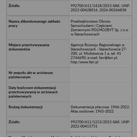
992700/611/1418/2015-SAK; UNP:
2022-00428016, 2026-00266858
Przedsiębiorstwo Obrotu
Samochodami i Częściami
Zamiennymi POLMOZBYT Sp. z o.o.
w Starachowicach
Agencja Rozwoju Regionalnego w
Starachowicach - Starachowice 27-
200, ul. Mickiewicza 1 a; tel. 41
2744690; e-mail: farr@farr.pl;
http:/www.farr.pl
Dokumentacja płacowa: 1966-2022;
Akta osobowe: 1965-2022
992700/611/1213/2015-SAK; UNP:
2022-00415751