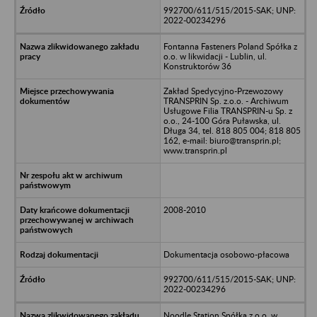
992700/611/515/2015-SAK; UNP:
2022-00234296
Fontanna Fasteners Poland Spółka z
o.o. w likwidacji - Lublin, ul.
Konstruktorów 36
Zakład Spedycyjno-Przewozowy
TRANSPRIN Sp. z.o.o. - Archiwum
Usługowe Filia TRANSPRIN-u Sp. z
o.o., 24-100 Góra Puławska, ul.
Długa 34, tel. 818 805 004; 818 805
162, e-mail: biuro@transprin.pl;
www.transprin.pl
2008-2010
Dokumentacja osobowo-płacowa
992700/611/515/2015-SAK; UNP:
2022-00234296
Noodle Station Spółka z o.o. w