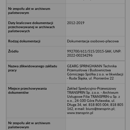
2012-2019
Dokumentacja osobowo-płacowa
992700/611/515/2015-SAK; UNP:
2022-00234296
GEARG SPRINGMANN Technika
Przemysłowa i Budownictwa
Górniczego Spółka z o.o. w likwidacji
- Ruda Śląska, ul. Pionierów 22
Zakład Spedycyjno-Przewozowy
TRANSPRIN Sp. z.o.o. - Archiwum
Usługowe Filia TRANSPRIN-u Sp. z
o.o., 24-100 Góra Puławska, ul.
Długa 34, tel. 818 805 004; 818 805
162, e-mail: biuro@transprin.pl;
www.transprin.pl