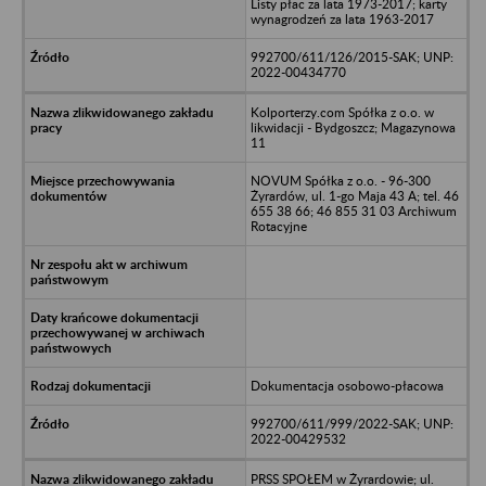
Listy płac za lata 1973-2017; karty
wynagrodzeń za lata 1963-2017
992700/611/126/2015-SAK; UNP:
2022-00434770
Kolporterzy.com Spółka z o.o. w
likwidacji - Bydgoszcz; Magazynowa
11
NOVUM Spółka z o.o. - 96-300
Żyrardów, ul. 1-go Maja 43 A; tel. 46
655 38 66; 46 855 31 03 Archiwum
Rotacyjne
Dokumentacja osobowo-płacowa
992700/611/999/2022-SAK; UNP:
2022-00429532
PRSS SPOŁEM w Żyrardowie; ul.