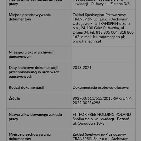
likwidacji - Puławy, ul. Zielona 3/6
Zakład Spedycyjno-Przewozowy
TRANSPRIN Sp. z.o.o. - Archiwum
Usługowe Filia TRANSPRIN-u Sp. z
o.o., 24-100 Góra Puławska, ul.
Długa 34, tel. 818 805 004; 818 805
162, e-mail: biuro@transprin.pl;
www.transprin.pl
2018-2021
Dokumentacja osobowo-płacowa
992700/611/515/2015-SAK; UNP:
2022-00234296
FIT FOR FREE HOLDING POLAND
Spółka z o.o. w likwidacji - Poznań,
ul. Ogrodowa 10/3
Zakład Spedycyjno-Przewozowy
TRANSPRIN Sp. z.o.o. - Archiwum