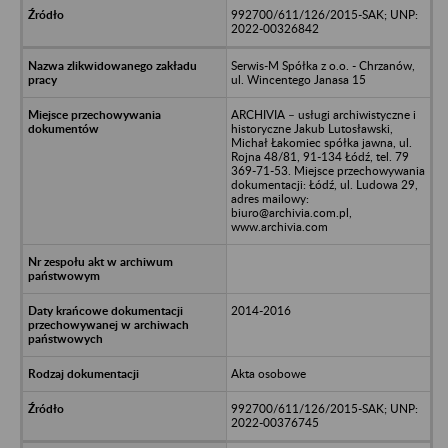
992700/611/126/2015-SAK; UNP:
2022-00326842
Serwis-M Spółka z o.o. - Chrzanów,
ul. Wincentego Janasa 15
ARCHIVIA – usługi archiwistyczne i
historyczne Jakub Lutosławski,
Michał Łakomiec spółka jawna, ul.
Rojna 48/81, 91-134 Łódź, tel. 79
369-71-53. Miejsce przechowywania
dokumentacji: Łódź, ul. Ludowa 29,
adres mailowy:
biuro@archivia.com.pl,
www.archivia.com
2014-2016
Akta osobowe
992700/611/126/2015-SAK; UNP:
2022-00376745