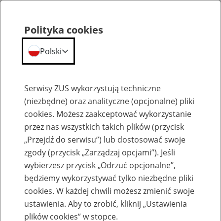
Polityka cookies
Polski
Menu
Szukaj
Serwisy ZUS wykorzystują techniczne
(niezbędne) oraz analityczne (opcjonalne) pliki
cookies. Możesz zaakceptować wykorzystanie
Emerytury
przez nas wszystkich takich plików (przycisk
„Przejdź do serwisu”) lub dostosować swoje
zgody (przycisk „Zarządzaj opcjami”). Jeśli
wybierzesz przycisk „Odrzuć opcjonalne”,
będziemy wykorzystywać tylko niezbędne pliki
Baza zlikwidowanych lub
cookies. W każdej chwili możesz zmienić swoje
przekształconych zakładów pracy
ustawienia. Aby to zrobić, kliknij „Ustawienia
plików cookies” w stopce.