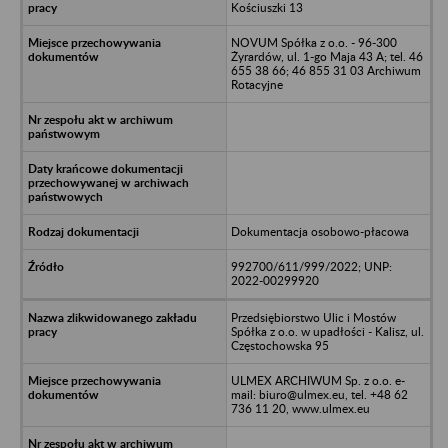
Kościuszki 13
NOVUM Spółka z o.o. - 96-300
Żyrardów, ul. 1-go Maja 43 A; tel. 46
655 38 66; 46 855 31 03 Archiwum
Rotacyjne
Dokumentacja osobowo-płacowa
992700/611/999/2022; UNP:
2022-00299920
Przedsiębiorstwo Ulic i Mostów
Spółka z o.o. w upadłości - Kalisz, ul.
Częstochowska 95
ULMEX ARCHIWUM Sp. z o.o. e-
mail: biuro@ulmex.eu, tel. +48 62
736 11 20, www.ulmex.eu