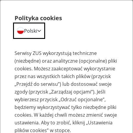
Polityka cookies
Polski
Menu
Szukaj
Serwisy ZUS wykorzystują techniczne
(niezbędne) oraz analityczne (opcjonalne) pliki
cookies. Możesz zaakceptować wykorzystanie
Emerytury
przez nas wszystkich takich plików (przycisk
„Przejdź do serwisu”) lub dostosować swoje
zgody (przycisk „Zarządzaj opcjami”). Jeśli
wybierzesz przycisk „Odrzuć opcjonalne”,
będziemy wykorzystywać tylko niezbędne pliki
Baza zlikwidowanych lub
cookies. W każdej chwili możesz zmienić swoje
przekształconych zakładów pracy
ustawienia. Aby to zrobić, kliknij „Ustawienia
plików cookies” w stopce.