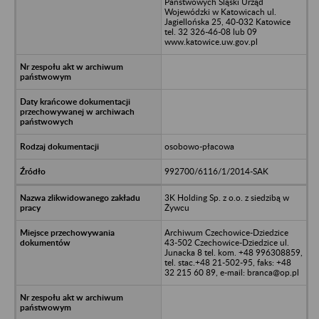
Państwowych Śląski Urząd
Wojewódzki w Katowicach ul.
Jagiellońska 25, 40-032 Katowice
tel. 32 326-46-08 lub 09
www.katowice.uw.gov.pl
osobowo-płacowa
992700/6116/1/2014-SAK
3K Holding Sp. z o.o. z siedzibą w
Żywcu
Archiwum Czechowice-Dziedzice
43-502 Czechowice-Dziedzice ul.
Junacka 8 tel. kom. +48 996308859,
tel. stac.+48 21-502-95, faks: +48
32 215 60 89, e-mail: branca@op.pl