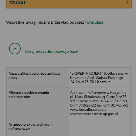
SZUKAJ
Wszystkie uwagi można przesyłać poprzez
formularz
Ukryj wszystkie pozycje bazy
"EKSPERTPROJEKT" Spółka z o.o. w
Koszalinie,/nul. Wojska Polskiego
24-26,/n75-701 Koszalin
Archiwum Państwowe w Koszalinie
ul. Marii Skłodowskiej-Curie 2;/n75-
950 Koszalin /ntel. 0-94 317-03-60,
0-94 342-26-22 fax. 094 317-03-61
www.koszalin.ap.gov.pl
sekretariat@koszalin.ap.gov.pl