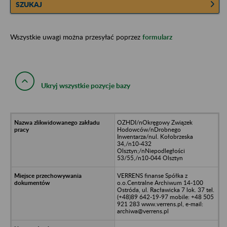
SZUKAJ
Wszystkie uwagi można przesyłać poprzez
formularz
Ukryj wszystkie pozycje bazy
OZHDI/nOkręgowy Związek
Hodowców/nDrobnego
Inwentarza/nul. Kołobrzeska
34,/n10-432
Olsztyn;/nNiepodległości
53/55,/n10-044 Olsztyn
VERRENS finanse Spółka z
o.o.Centralne Archiwum 14-100
Ostróda, ul. Racławicka 7 lok. 37 tel.
(+48)89 642-19-97 mobile: +48 505
921 283 www.verrens.pl, e-mail:
archiwa@verrens.pl