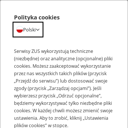
Polityka cookies
Polski
Menu
Szukaj
Serwisy ZUS wykorzystują techniczne
(niezbędne) oraz analityczne (opcjonalne) pliki
cookies. Możesz zaakceptować wykorzystanie
Emerytury
przez nas wszystkich takich plików (przycisk
„Przejdź do serwisu”) lub dostosować swoje
zgody (przycisk „Zarządzaj opcjami”). Jeśli
wybierzesz przycisk „Odrzuć opcjonalne”,
będziemy wykorzystywać tylko niezbędne pliki
Baza zlikwidowanych lub
cookies. W każdej chwili możesz zmienić swoje
przekształconych zakładów pracy
ustawienia. Aby to zrobić, kliknij „Ustawienia
plików cookies” w stopce.