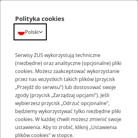
Polityka cookies
Polski
Menu
Szukaj
Serwisy ZUS wykorzystują techniczne
(niezbędne) oraz analityczne (opcjonalne) pliki
cookies. Możesz zaakceptować wykorzystanie
Emerytury
przez nas wszystkich takich plików (przycisk
„Przejdź do serwisu”) lub dostosować swoje
zgody (przycisk „Zarządzaj opcjami”). Jeśli
wybierzesz przycisk „Odrzuć opcjonalne”,
będziemy wykorzystywać tylko niezbędne pliki
Baza zlikwidowanych lub
cookies. W każdej chwili możesz zmienić swoje
przekształconych zakładów pracy
ustawienia. Aby to zrobić, kliknij „Ustawienia
plików cookies” w stopce.