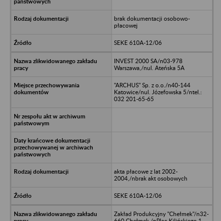
brak dokumentacji osobowo-
płacowej
SEKE 610A-12/06
INVEST 2000 SA/n03-978
Warszawa,/nul. Ateńska 5A
"ARCHUS" Sp. z o.o./n40-144
Katowice/nul. Józefowska 5/ntel.:
032 201-65-65
akta płacowe z lat 2002-
2004,/nbrak akt osobowych
SEKE 610A-12/06
Zakład Produkcyjny "Chełmek"/n32-
660 Chełmek,/nPlac Kilińskiego 1