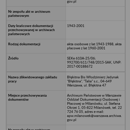
gov.pl
1943-2001
akta osobowe z lat 1943-1988, akta
płacowe z lat 1960-2001
SEKe 610A-25/06;
992700/611/748/2015-SAK, UNP:
2017-00188672
Błękitna Bis Włodzimierz Jedynak
"Błękitna", "Talia" s.c., 04-649
Warszawa, ul. Błękitna 47
Archiwum Państwowe w Warszawie
Oddział Dokumentacji Osobowej i
Płacowej w Milanówku, ul. Stefana
Okrzei 1, 05-822 Milanówek, tel. 22
724 76 05, adres e-mail:
apw.milanowek@warszawa.archiwa.
gov.pl