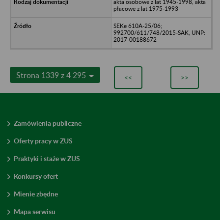
akta osobowe z lat 1945-1998, akta
płacowe z lat 1975-1993
SEKe 610A-25/06;
992700/611/748/2015-SAK, UNP:
2017-00188672
Strona 1339 z 4 295
<<
>>
Zamówienia publiczne
Oferty pracy w ZUS
Praktyki i staże w ZUS
Konkursy ofert
Mienie zbędne
Mapa serwisu