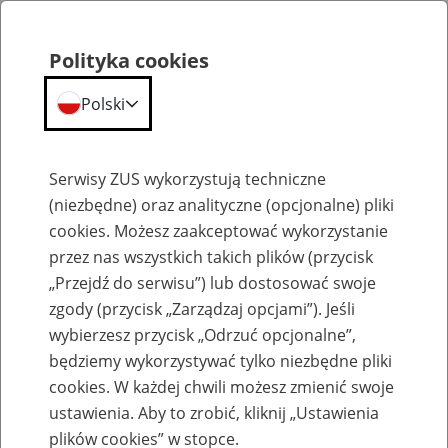
Polityka cookies
Polski
Menu
Szukaj
Serwisy ZUS wykorzystują techniczne
(niezbędne) oraz analityczne (opcjonalne) pliki
cookies. Możesz zaakceptować wykorzystanie
Emerytury
przez nas wszystkich takich plików (przycisk
„Przejdź do serwisu”) lub dostosować swoje
zgody (przycisk „Zarządzaj opcjami”). Jeśli
wybierzesz przycisk „Odrzuć opcjonalne”,
będziemy wykorzystywać tylko niezbędne pliki
Baza zlikwidowanych lub
cookies. W każdej chwili możesz zmienić swoje
przekształconych zakładów pracy
ustawienia. Aby to zrobić, kliknij „Ustawienia
plików cookies” w stopce.