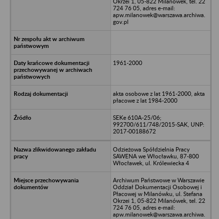
Okrzei 1, 05-822 Milanówek, tel. 22
724 76 05, adres e-mail:
apw.milanowek@warszawa.archiwa.
gov.pl
1961-2000
akta osobowe z lat 1961-2000, akta
płacowe z lat 1984-2000
SEKe 610A-25/06;
992700/611/748/2015-SAK, UNP:
2017-00188672
Odzieżowa Spółdzielnia Pracy
SAWENA we Włocławku, 87-800
Włocławek, ul. Królewiecka 4
Archiwum Państwowe w Warszawie
Oddział Dokumentacji Osobowej i
Płacowej w Milanówku, ul. Stefana
Okrzei 1, 05-822 Milanówek, tel. 22
724 76 05, adres e-mail:
apw.milanowek@warszawa.archiwa.