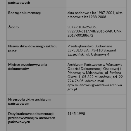
akta osobowe z lat 1987-2001, akta
płacowe z lat 1988-2006
SEKe 610A-25/06;
992700/611/748/2015-SAK, UNP:
2017-00188672
Przedsiębiorstwo Budowlane
ESPEBEO S.A., 73-110 Stargard
Szczeciński, ul. Usługowa 4
Archiwum Państwowe w Warszawie
Oddział Dokumentacji Osobowej i
Płacowej w Milanówku, ul. Stefana
Okrzei 1, 05-822 Milanówek, tel. 22
724 76 05, adres e-mail:
apw.milanowek@warszawa.archiwa.
gov.pl
1945-1998