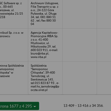
C Software sp. z
Archiwum Usługowe,
o., 00-665
Filia Transprin-u sp. z
rszawa, ul.
o.o., 24-122 Góra
wowiejska 21/25
Puławska, ul. Długa
 218
34, tel. 081 880 51
62 , tel./fax 880 50
04
nibud Sp. z o.o. w
Agencja Kapitałowo-
osnowcu
Promocyjna IRBA Sp.
z o.o. 41-400
Mysłowice, ul.
Mikołowska 29, tel.
600 023 911, e-mail:
biuro@irba.pl,
www.irba.pl
inna Spółdzielnia
Spółdzielnia
Samopomoc
"Samopomoc
łopska" w
Chłopska", 39-400
atowie
Tarnobrzeg, ul.
Sienkiewicza 145,
tel.015 823 87 93 , e-
mail:hs_tarnobrzeg@p
oczta.onet.pl
13 409 - 13 416 z 34 356.
trona 1677 z 4 295