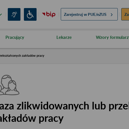
Zarejestruj w
PUE/eZUS
Za
Pracujący
Lekarze
Wzory formularz
zekształconych zakładów pracy
aza zlikwidowanych lub prze
akładów pracy