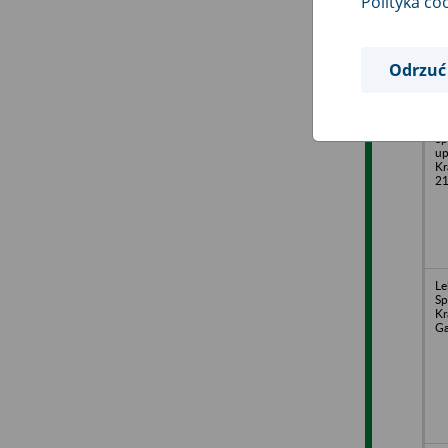
Polityka co
Odrzuć
Ce
La
Sp
up
Kr
2
Le
Sp
Kr
Ga