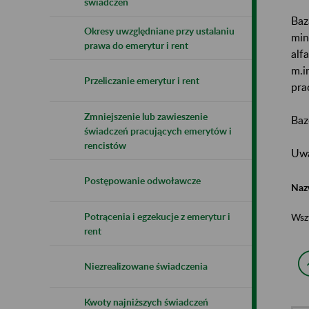
świadczeń
Baz
Okresy uwzględniane przy ustalaniu
min
prawa do emerytur i rent
alf
m.i
Przeliczanie emerytur i rent
pra
Zmniejszenie lub zawieszenie
Baz
świadczeń pracujących emerytów i
rencistów
Uwa
Postępowanie odwoławcze
Naz
Potrącenia i egzekucje z emerytur i
Wsz
rent
Niezrealizowane świadczenia
Kwoty najniższych świadczeń