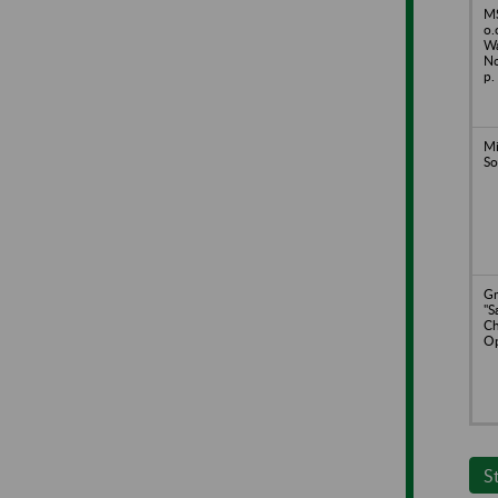
MS
o.
Wa
No
p.
Mi
S
Gm
"
Ch
Op
S