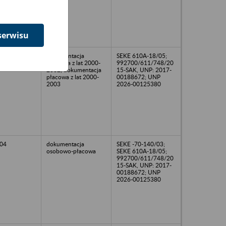
serwisu
03
dokumentacja
SEKE 610A-18/05;
osobowa z lat 2000-
992700/611/748/20
2002, dokumentacja
15-SAK, UNP: 2017-
płacowa z lat 2000-
00188672; UNP
2003
2026-00125380
04
dokumentacja
SEKE -70-140/03;
osobowo-płacowa
SEKE 610A-18/05;
992700/611/748/20
15-SAK, UNP: 2017-
00188672; UNP
2026-00125380