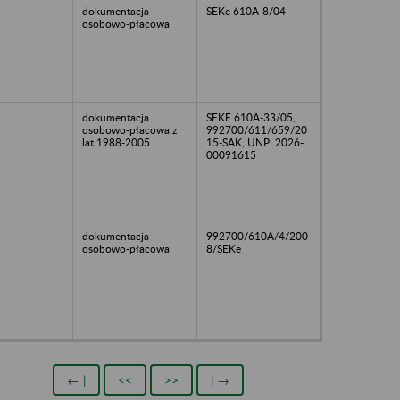
dokumentacja
SEKe 610A-8/04
osobowo-płacowa
dokumentacja
SEKE 610A-33/05,
osobowo-płacowa z
992700/611/659/20
lat 1988-2005
15-SAK, UNP: 2026-
00091615
dokumentacja
992700/610A/4/200
osobowo-płacowa
8/SEKe
← |
<<
>>
| →