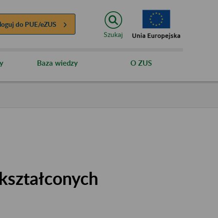
loguj do
PUE/eZUS
Szukaj
y
Baza wiedzy
O ZUS
kształconych