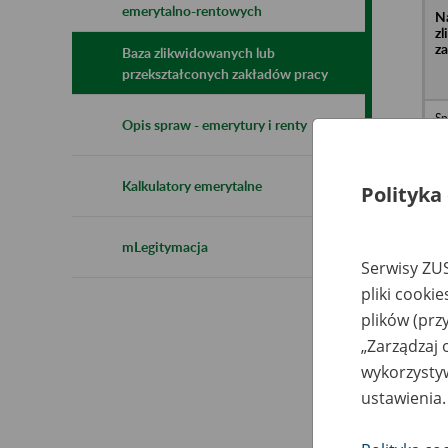
emerytalno-rentowych
N
z
z
Baza zlikwidowanych lub
przekształconych zakładów pracy
Sp
Opis spraw - emerytury i renty
Tr
Wi
Ta
Ta
Kalkulatory emerytalne
Pr
Polityka
mLegitymacja
Serwisy ZUS
pliki cooki
Ro
Sp
plików (prz
Cz
Mo
„Zarządzaj 
Lu
wykorzystyw
Wo
ustawienia.
Pr
Ha
We
W