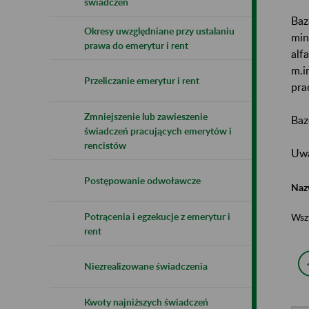
świadczeń
Baz
Okresy uwzględniane przy ustalaniu
min
prawa do emerytur i rent
alf
m.i
Przeliczanie emerytur i rent
pra
Zmniejszenie lub zawieszenie
Baz
świadczeń pracujących emerytów i
rencistów
Uwa
Postępowanie odwoławcze
Naz
Potrącenia i egzekucje z emerytur i
Wsz
rent
Niezrealizowane świadczenia
Kwoty najniższych świadczeń