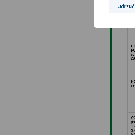
Odrzuć
N
PO
sp
08
NZ
08
CO
(P
Tr
S.
Wa