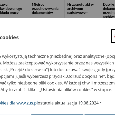
azwa
Miejsce
Nr zespołu akt w
Daty k
likwidowanego
przechowywania
archiwum
dokume
akładu pracy
dokumentów
państwowym
przech
archiw
państw
ZOLA" Sp. z o.o.,
Archiwum Państwowe
ock
w Płocku,
 cookies
ul.Kazimierza
Wielkiego 9b, 09-400
Płock; tel/fax (024)
262 24 91, e-
mail:archiwum@plock
 wykorzystują techniczne (niezbędne) oraz analityczne (opc
.com
es. Możesz zaakceptować wykorzystanie przez nas wszystkich 
RPOL Spółka z
Archiwum Państwowe
1995-20
o. w likwidacji, 96-
w Warszawie Oddział
ycisk „Przejdź do serwisu”) lub dostosować swoje zgody (przy
0 Żyrardów, ul.
Dokumentacji
ckiewicza 76
Osobowej i Płacowej
opcjami”). Jeśli wybierzesz przycisk „Odrzuć opcjonalne”, bę
w Milanówku, ul.
ać tylko niezbędne pliki cookies. W każdej chwili możesz zm
Stefana Okrzei 1, 05-
822 Milanówek, tel.
 Aby to zrobić, kliknij „Ustawienia plików cookies” w stopce.
22 724 76 05, adres
e-mail:
apw.milanowek@wars
zawa.archiwa.gov.pl
okies dla www.zus.pl
ostatnia aktualizacja 19.08.2024 r.
curpol C.I.T D Sp. z
Archiwum Państwowe
o., Warszawa
w Warszawie Oddział