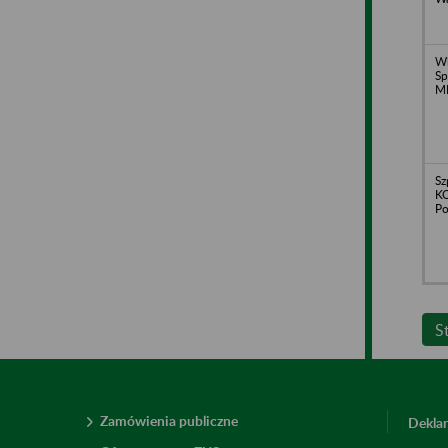
Wi
Sp
MI
Sz
KO
Po
S
Zamówienia publiczne
Deklar