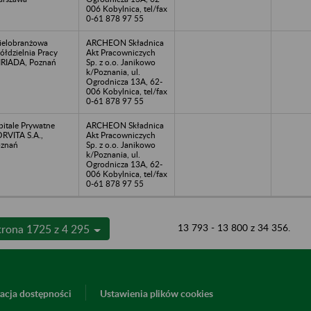
006 Kobylnica, tel/fax
0-61 878 97 55
elobranżowa
ARCHEON Składnica
ółdzielnia Pracy
Akt Pracowniczych
RIADA, Poznań
Sp. z o.o. Janikowo
k/Poznania, ul.
Ogrodnicza 13A, 62-
006 Kobylnica, tel/fax
0-61 878 97 55
pitale Prywatne
ARCHEON Składnica
RVITA S.A.,
Akt Pracowniczych
znań
Sp. z o.o. Janikowo
k/Poznania, ul.
Ogrodnicza 13A, 62-
006 Kobylnica, tel/fax
0-61 878 97 55
13 793 - 13 800 z 34 356.
trona 1725 z 4 295
acja dostępności
Ustawienia plików cookies