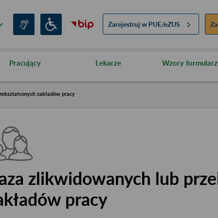
Zarejestruj w
PUE/eZUS
Za
Pracujący
Lekarze
Wzory formularz
zekształconych zakładów pracy
aza zlikwidowanych lub prze
akładów pracy