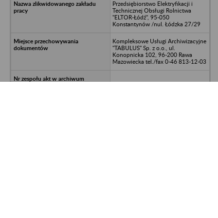
Przedsiębiorstwo Elektryfikacji i
Technicznej Obsługi Rolnictwa
"ELTOR-Łódź", 95-050
Konstantynów /nul. Łódzka 27/29
Kompleksowe Usługi Archiwizacyjne
"TABULUS" Sp. z o.o., ul.
Konopnicka 102, 96-200 Rawa
Mazowiecka tel./fax 0-46 813-12-03
dokumentacja osobowa i płacowa z
lat 1957 -2003
SEke 610A-18/04
AE TREND MODE Sp. z o.o. JOINT
VENTURE Lublin
EMIKS Składnica Akt Sp. z o.o., 20-
234 Lublin, ul. Mełgiewska
152,tel/fax 749 65 60, kom. 604