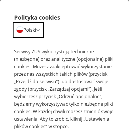
Polityka cookies
Polski
Menu
Szukaj
Serwisy ZUS wykorzystują techniczne
(niezbędne) oraz analityczne (opcjonalne) pliki
cookies. Możesz zaakceptować wykorzystanie
Emerytury
przez nas wszystkich takich plików (przycisk
„Przejdź do serwisu”) lub dostosować swoje
zgody (przycisk „Zarządzaj opcjami”). Jeśli
wybierzesz przycisk „Odrzuć opcjonalne”,
będziemy wykorzystywać tylko niezbędne pliki
Baza zlikwidowanych lub
cookies. W każdej chwili możesz zmienić swoje
przekształconych zakładów pracy
ustawienia. Aby to zrobić, kliknij „Ustawienia
plików cookies” w stopce.