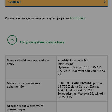
SZUKAJ
Wszystkie uwagi można przesyłać poprzez
formularz
Ukryj wszystkie pozycje bazy
Przedsiębiorstwo Robót
Inżynieryjno-
Hydrotechnicznych/n"BUDMAS"
S.A., /n74-300 Myślibórz /nul.Celna
21
PERFEKCJA ARCHIWUM Sp.z o.o.
65-775 Zielona Góra ul. Zacisze
16A, Składnica akt: 66-200
Świebodzin, ul. Wałowa 26, tel. (68)
38-22-115