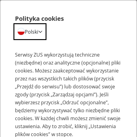
Polityka cookies
Polski
Menu
Szukaj
Serwisy ZUS wykorzystują techniczne
(niezbędne) oraz analityczne (opcjonalne) pliki
cookies. Możesz zaakceptować wykorzystanie
Emerytury
przez nas wszystkich takich plików (przycisk
„Przejdź do serwisu”) lub dostosować swoje
zgody (przycisk „Zarządzaj opcjami”). Jeśli
wybierzesz przycisk „Odrzuć opcjonalne”,
będziemy wykorzystywać tylko niezbędne pliki
Baza zlikwidowanych lub
cookies. W każdej chwili możesz zmienić swoje
przekształconych zakładów pracy
ustawienia. Aby to zrobić, kliknij „Ustawienia
plików cookies” w stopce.