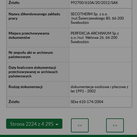
992700/610A/20/2012/SAK
SECOTHERM Sp. z o.o.
/nul.Świerczewskiego 80, 66-200
Świebodzin
PERFEKCJA ARCHIWUM Sp.z
o.o./nul. Wałowa 26, 66-200
Świebodzin
dokumentacja osobowa i płacowa z
lat 1991 - 2002
SEke 610-174/2004
Strona 2224 z 4 295
<<
>>