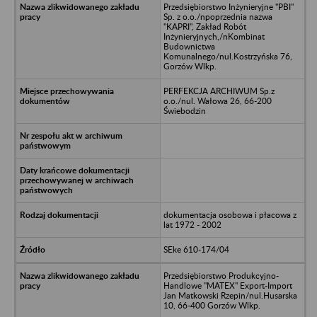
Przedsiębiorstwo Inżynieryjne "PBI"
Sp. z o.o./npoprzednia nazwa
"KAPRI", Zakład Robót
Inżynieryjnych,/nKombinat
Budownictwa
Komunalnego/nul.Kostrzyńska 76,
Gorzów Wlkp.
PERFEKCJA ARCHIWUM Sp.z
o.o./nul. Wałowa 26, 66-200
Świebodzin
dokumentacja osobowa i płacowa z
lat 1972 - 2002
SEke 610-174/04
Przedsiębiorstwo Produkcyjno-
Handlowe "MATEX" Export-Import
Jan Matkowski Rzepin/nul.Husarska
10, 66-400 Gorzów Wlkp.