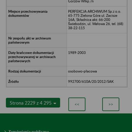
Gorzów Wlkp./n
PERFEKCJA ARCHIWUM Sp.z o.o.
65-775 Zielona Góra ul. Zacisze
16A, Składnica akt: 66-200
Świebodzin, ul. Wałowa 26, tel. (68)
38-22-115
1989-2003
osobowo-płacowa
992700/610A/20/2012/SAK
Strona 2229 z 4 295
<<
>>
Zamówienia publiczne