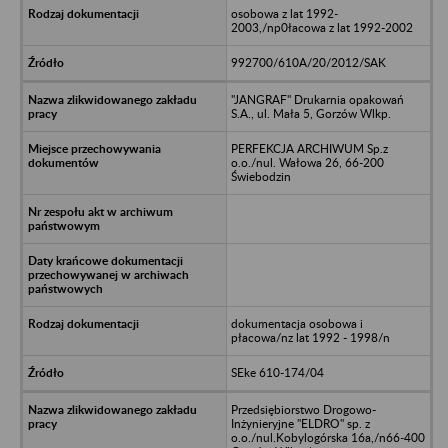
osobowa z lat 1992-
2003,/np0łacowa z lat 1992-2002
992700/610A/20/2012/SAK
"JANGRAF" Drukarnia opakowań
S.A., ul. Mała 5, Gorzów Wlkp.
PERFEKCJA ARCHIWUM Sp.z
o.o./nul. Wałowa 26, 66-200
Świebodzin
dokumentacja osobowa i
płacowa/nz lat 1992 - 1998/n
SEke 610-174/04
Przedsiębiorstwo Drogowo-
Inżynieryjne "ELDRO" sp. z
o.o./nul.Kobylogórska 16a,/n66-400