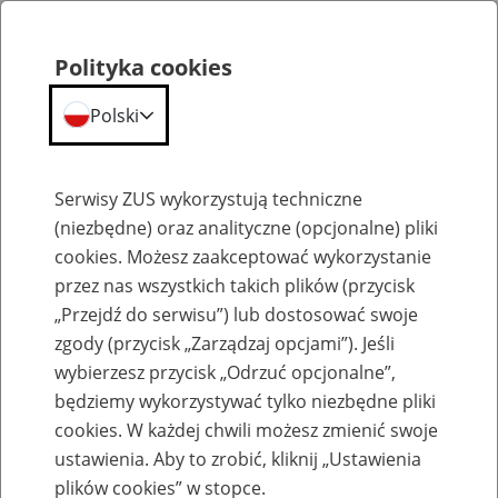
Polityka cookies
Polski
Menu
Szukaj
Serwisy ZUS wykorzystują techniczne
(niezbędne) oraz analityczne (opcjonalne) pliki
cookies. Możesz zaakceptować wykorzystanie
Emerytury
przez nas wszystkich takich plików (przycisk
„Przejdź do serwisu”) lub dostosować swoje
zgody (przycisk „Zarządzaj opcjami”). Jeśli
wybierzesz przycisk „Odrzuć opcjonalne”,
będziemy wykorzystywać tylko niezbędne pliki
Baza zlikwidowanych lub
cookies. W każdej chwili możesz zmienić swoje
przekształconych zakładów pracy
ustawienia. Aby to zrobić, kliknij „Ustawienia
plików cookies” w stopce.