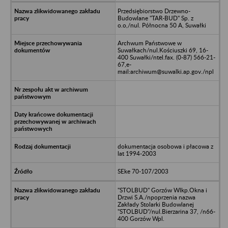
Przedsiębiorstwo Drzewno-
Budowlane "TAR-BUD" Sp. z
o.o,/nul. Północna 50 A, Suwałki
Archwum Państwowe w
Suwałkach/nul.Kościuszki 69, 16-
400 Suwałki/ntel.fax. (0-87) 566-21-
67,e-
mail:archiwum@suwalki.ap.gov./npl
dokumentacja osobowa i płacowa z
lat 1994-2003
SEke 70-107/2003
"STOLBUD" Gorzów Wlkp.Okna i
Drzwi S.A./npoprzenia nazwa
Zakłady Stolarki Budowlanej
"STOLBUD"/nul.Bierzarina 37, /n66-
400 Gorzów Wpl.