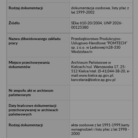
dokumentacja osobowa, listy płac z
lat 1999-2002
SEke 610-20/2004, UNP 2026-
00125380
Przedsiębiorstwo Produkcyjno-
Usługowo-Handlowe "POMTECH"
sp. z o.o. w Laskowej/n28-330
Wodzisław/n
Archiwum Państwowe w
Kielcach/nul. Warszawska 17, 25-
512 Kielce/ntel. (0-41)344-38-20, e-
mail:www.kielce.ap.gov.pl;
kancelaria@kielce.ap.gov.pl
akta osobowe z lat 1991-1999,karty
wynagrodzeń i listy płac z lat 1998 -
2000