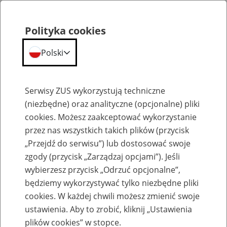
Polityka cookies
Polski
Menu
Szukaj
Serwisy ZUS wykorzystują techniczne
(niezbędne) oraz analityczne (opcjonalne) pliki
cookies. Możesz zaakceptować wykorzystanie
Emerytury
przez nas wszystkich takich plików (przycisk
„Przejdź do serwisu”) lub dostosować swoje
zgody (przycisk „Zarządzaj opcjami”). Jeśli
wybierzesz przycisk „Odrzuć opcjonalne”,
będziemy wykorzystywać tylko niezbędne pliki
Baza zlikwidowanych lub
cookies. W każdej chwili możesz zmienić swoje
przekształconych zakładów pracy
ustawienia. Aby to zrobić, kliknij „Ustawienia
plików cookies” w stopce.