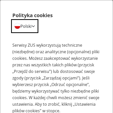
Polityka cookies
Polski
Menu
Szukaj
Serwisy ZUS wykorzystują techniczne
(niezbędne) oraz analityczne (opcjonalne) pliki
cookies. Możesz zaakceptować wykorzystanie
Emerytury
przez nas wszystkich takich plików (przycisk
„Przejdź do serwisu”) lub dostosować swoje
zgody (przycisk „Zarządzaj opcjami”). Jeśli
wybierzesz przycisk „Odrzuć opcjonalne”,
będziemy wykorzystywać tylko niezbędne pliki
Baza zlikwidowanych lub
cookies. W każdej chwili możesz zmienić swoje
przekształconych zakładów pracy
ustawienia. Aby to zrobić, kliknij „Ustawienia
plików cookies” w stopce.