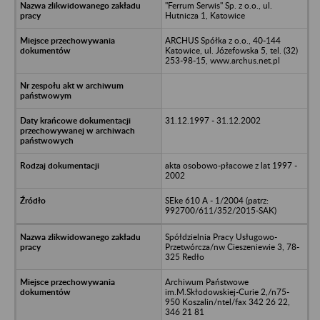
"Ferrum Serwis" Sp. z o.o., ul.
Hutnicza 1, Katowice
ARCHUS Spółka z o.o., 40-144
Katowice, ul. Józefowska 5, tel. (32)
253-98-15, www.archus.net.pl
31.12.1997 - 31.12.2002
akta osobowo-płacowe z lat 1997 -
2002
SEke 610 A - 1/2004 (patrz:
992700/611/352/2015-SAK)
Spółdzielnia Pracy Usługowo-
Przetwórcza/nw Cieszeniewie 3, 78-
325 Redło
Archiwum Państwowe
im.M.Skłodowskiej-Curie 2,/n75-
950 Koszalin/ntel/fax 342 26 22,
346 21 81