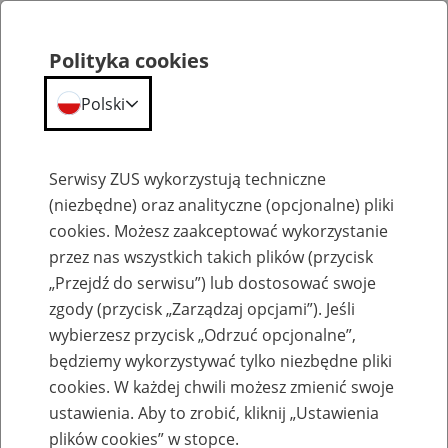
Polityka cookies
Polski
Menu
Szukaj
Serwisy ZUS wykorzystują techniczne
(niezbędne) oraz analityczne (opcjonalne) pliki
cookies. Możesz zaakceptować wykorzystanie
Emerytury
przez nas wszystkich takich plików (przycisk
„Przejdź do serwisu”) lub dostosować swoje
zgody (przycisk „Zarządzaj opcjami”). Jeśli
wybierzesz przycisk „Odrzuć opcjonalne”,
będziemy wykorzystywać tylko niezbędne pliki
Baza zlikwidowanych lub
cookies. W każdej chwili możesz zmienić swoje
przekształconych zakładów pracy
ustawienia. Aby to zrobić, kliknij „Ustawienia
plików cookies” w stopce.