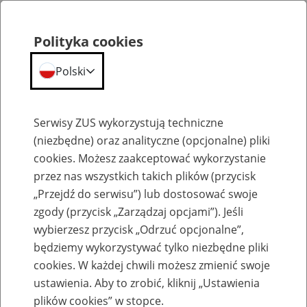
Polityka cookies
Polski
Menu
Szukaj
Serwisy ZUS wykorzystują techniczne
(niezbędne) oraz analityczne (opcjonalne) pliki
cookies. Możesz zaakceptować wykorzystanie
Emerytury
przez nas wszystkich takich plików (przycisk
„Przejdź do serwisu”) lub dostosować swoje
zgody (przycisk „Zarządzaj opcjami”). Jeśli
wybierzesz przycisk „Odrzuć opcjonalne”,
będziemy wykorzystywać tylko niezbędne pliki
Baza zlikwidowanych lub
cookies. W każdej chwili możesz zmienić swoje
przekształconych zakładów pracy
ustawienia. Aby to zrobić, kliknij „Ustawienia
plików cookies” w stopce.