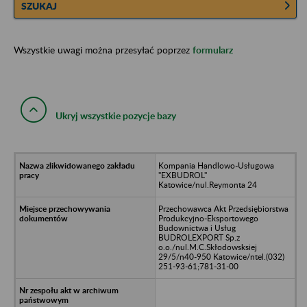
SZUKAJ
Wszystkie uwagi można przesyłać poprzez
formularz
Ukryj wszystkie pozycje bazy
Kompania Handlowo-Usługowa
"EXBUDROL"
Katowice/nul.Reymonta 24
Przechowawca Akt Przedsiębiorstwa
Produkcyjno-Eksportowego
Budownictwa i Usług
BUDROLEXPORT Sp.z
o.o./nul.M.C.Skłodowsksiej
29/5/n40-950 Katowice/ntel.(032)
251-93-61;781-31-00