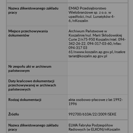
EMAD Przedsiębiorstwo
Wielobranżowe sp. z o.o. w
upadłości,/nul. Lunatyków 4-
6,/nKoszalin
Archiwum Państwowe w
Koszalinie/nul. Marii Skłodowskiej
Curie 2/n75-950 Koszalin/ntel. 094-
342-26-22, 094-317-03-60,/nfax:
094-317 03
61/nwww.koszalin.ap.gov.pl,/nsekre
tariat@koszalin.ap.gov.pl
akta osobowo-płacowe z lat 1992-
1996
992700/610A/22/2009/SEKE
ELWA Fabryka Podzespółow
Radiowych (w ELKON)/nKoszalin