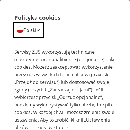
Polityka cookies
Polski
Menu
Szukaj
Serwisy ZUS wykorzystują techniczne
(niezbędne) oraz analityczne (opcjonalne) pliki
cookies. Możesz zaakceptować wykorzystanie
Emerytury
przez nas wszystkich takich plików (przycisk
„Przejdź do serwisu”) lub dostosować swoje
zgody (przycisk „Zarządzaj opcjami”). Jeśli
wybierzesz przycisk „Odrzuć opcjonalne”,
będziemy wykorzystywać tylko niezbędne pliki
Baza zlikwidowanych lub
cookies. W każdej chwili możesz zmienić swoje
przekształconych zakładów pracy
ustawienia. Aby to zrobić, kliknij „Ustawienia
plików cookies” w stopce.