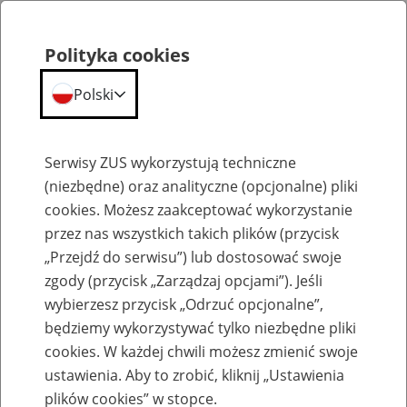
Polityka cookies
Polski
Menu
Szukaj
Serwisy ZUS wykorzystują techniczne
(niezbędne) oraz analityczne (opcjonalne) pliki
cookies. Możesz zaakceptować wykorzystanie
Emerytury
przez nas wszystkich takich plików (przycisk
„Przejdź do serwisu”) lub dostosować swoje
zgody (przycisk „Zarządzaj opcjami”). Jeśli
wybierzesz przycisk „Odrzuć opcjonalne”,
będziemy wykorzystywać tylko niezbędne pliki
Baza zlikwidowanych lub
cookies. W każdej chwili możesz zmienić swoje
przekształconych zakładów pracy
ustawienia. Aby to zrobić, kliknij „Ustawienia
plików cookies” w stopce.