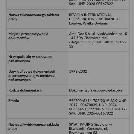
SAK, UNP: 2026-00167822
REVLON INTERNATIONAL
CORPORATION - UK BRANCH -
Londyn, Wielka Brytania
ArchiDoc S.A. ul. Niedźwiedziniec 10
- 41-506 Chorzów e-mail:
cda@archidoc.pl; tel. +48 32 721 99
12
1998-2002
Dokumentacja osobowo-płacowa
992700/611/1702/2019-SAK; UNP:
2019 - 00478839, UNP: 2024-
00656460, 992700/611/513/2017-
SAK, UNP: 2026-00167822
SKW TRADING Sp. z o.o. w
likwidacji - Warszawa, ul.
Rzymowskiego 53