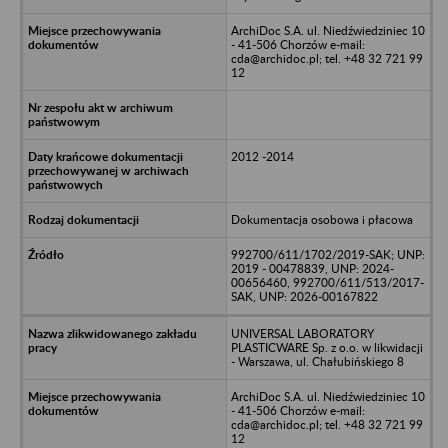
ArchiDoc S.A. ul. Niedźwiedziniec 10
- 41-506 Chorzów e-mail:
cda@archidoc.pl; tel. +48 32 721 99
12
2012 -2014
Dokumentacja osobowa i płacowa
992700/611/1702/2019-SAK; UNP:
2019 - 00478839, UNP: 2024-
00656460, 992700/611/513/2017-
SAK, UNP: 2026-00167822
UNIVERSAL LABORATORY
PLASTICWARE Sp. z o.o. w likwidacji
- Warszawa, ul. Chałubińskiego 8
ArchiDoc S.A. ul. Niedźwiedziniec 10
- 41-506 Chorzów e-mail:
cda@archidoc.pl; tel. +48 32 721 99
12