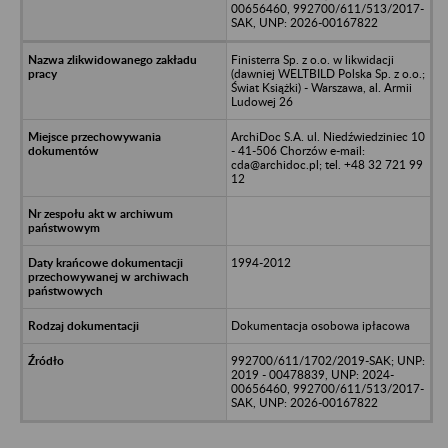
00656460, 992700/611/513/2017-
SAK, UNP: 2026-00167822
Finisterra Sp. z o.o. w likwidacji
(dawniej WELTBILD Polska Sp. z o.o.;
Świat Książki) - Warszawa, al. Armii
Ludowej 26
ArchiDoc S.A. ul. Niedźwiedziniec 10
- 41-506 Chorzów e-mail:
cda@archidoc.pl; tel. +48 32 721 99
12
1994-2012
Dokumentacja osobowa ipłacowa
992700/611/1702/2019-SAK; UNP:
2019 - 00478839, UNP: 2024-
00656460, 992700/611/513/2017-
SAK, UNP: 2026-00167822