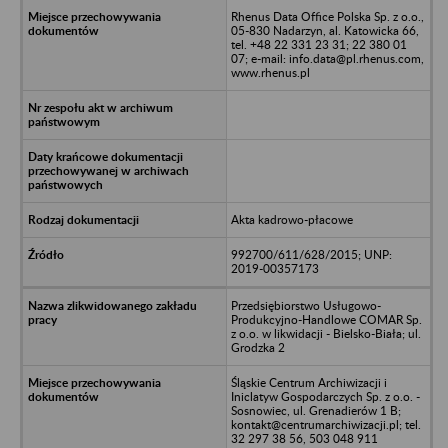
Rhenus Data Office Polska Sp. z o.o.,
05-830 Nadarzyn, al. Katowicka 66,
tel. +48 22 331 23 31; 22 380 01
07; e-mail: info.data@pl.rhenus.com,
www.rhenus.pl
Akta kadrowo-płacowe
992700/611/628/2015; UNP:
2019-00357173
Przedsiębiorstwo Usługowo-
Produkcyjno-Handlowe COMAR Sp.
z o.o. w likwidacji - Bielsko-Biała; ul.
Grodzka 2
Śląskie Centrum Archiwizacji i
Iniclatyw Gospodarczych Sp. z o.o. -
Sosnowiec, ul. Grenadierów 1 B;
kontakt@centrumarchiwizacji.pl; tel.
32 297 38 56, 503 048 911