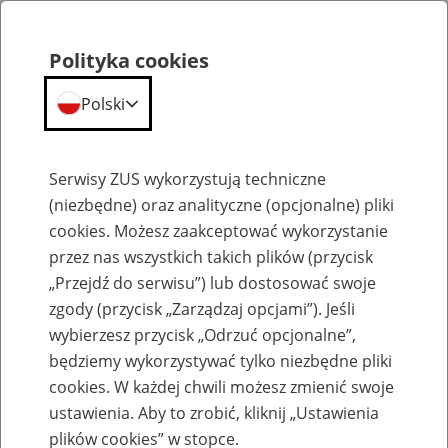
Polityka cookies
Polski
Menu
Szukaj
Serwisy ZUS wykorzystują techniczne
(niezbędne) oraz analityczne (opcjonalne) pliki
cookies. Możesz zaakceptować wykorzystanie
Emerytury
przez nas wszystkich takich plików (przycisk
„Przejdź do serwisu”) lub dostosować swoje
zgody (przycisk „Zarządzaj opcjami”). Jeśli
wybierzesz przycisk „Odrzuć opcjonalne”,
będziemy wykorzystywać tylko niezbędne pliki
Baza zlikwidowanych lub
cookies. W każdej chwili możesz zmienić swoje
przekształconych zakładów pracy
ustawienia. Aby to zrobić, kliknij „Ustawienia
plików cookies” w stopce.