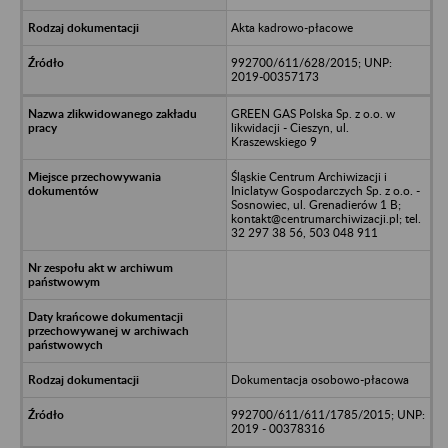
Akta kadrowo-płacowe
992700/611/628/2015; UNP:
2019-00357173
GREEN GAS Polska Sp. z o.o. w
likwidacji - Cieszyn, ul.
Kraszewskiego 9
Śląskie Centrum Archiwizacji i
Iniclatyw Gospodarczych Sp. z o.o. -
Sosnowiec, ul. Grenadierów 1 B;
kontakt@centrumarchiwizacji.pl; tel.
32 297 38 56, 503 048 911
Dokumentacja osobowo-płacowa
992700/611/611/1785/2015; UNP:
2019 - 00378316