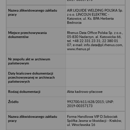
AIR LIQUIDE WELDING POLSKA Sp.
z o.o. LINCOLN ELEKTRIC -
Katowice, ul. Ks. BPA Herberta
Bednorza
Rhenus Data Office Polska Sp. z o.o.,
05-830 Nadarzyn, al. Katowicka 66,
tel. +48 22 331 23 31; 22 380 01
07; e-mail: info.data@pl.rhenus.com,
www.rhenus.pl
Akta kadrowo-płacowe
992700/611/628/2015; UNP:
2019-00357173
Forma Handlowa VIP D.Sobociak
Spółka Jawna w likwidacji - Kraków,
ul. Wrocławska 16