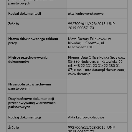
akta kadrowo-płacowe
992700/611/628/2015; UNP:
2019-00357173
Moto Factory Filipkowski w
likwidacji - Chorzów, ul.
Niedzwiedzia 10
Rhenus Data Office Polska Sp. z o.o.,
05-830 Nadarzyn, al. Katowicka 66,
tel. +48 22 331 23 31; 22 380 01
07; e-mail: info.data@pl.rhenus.com,
www.rhenus.pl
Akta kadrowo-płacowe
992700/611/628/2015; UNP:
2019-00357173