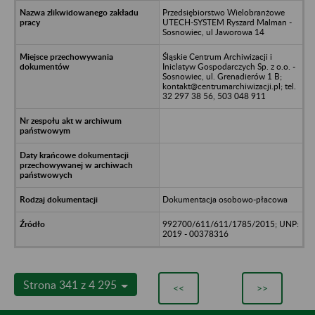
Przedsiębiorstwo Wielobranżowe
UTECH-SYSTEM Ryszard Malman -
Sosnowiec, ul Jaworowa 14
Śląskie Centrum Archiwizacji i
Iniclatyw Gospodarczych Sp. z o.o. -
Sosnowiec, ul. Grenadierów 1 B;
kontakt@centrumarchiwizacji.pl; tel.
32 297 38 56, 503 048 911
Dokumentacja osobowo-płacowa
992700/611/611/1785/2015; UNP:
2019 - 00378316
Strona 341 z 4 295
<<
>>