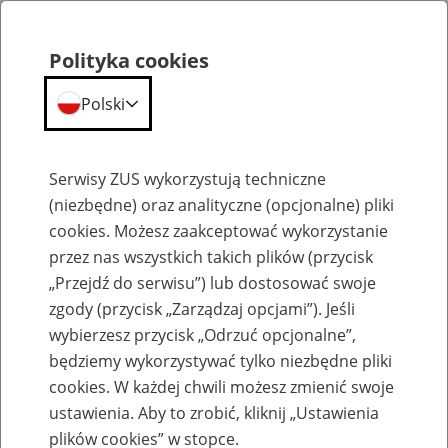
Polityka cookies
Polski
Menu
Szukaj
Serwisy ZUS wykorzystują techniczne
(niezbędne) oraz analityczne (opcjonalne) pliki
cookies. Możesz zaakceptować wykorzystanie
Emerytury
przez nas wszystkich takich plików (przycisk
„Przejdź do serwisu”) lub dostosować swoje
zgody (przycisk „Zarządzaj opcjami”). Jeśli
wybierzesz przycisk „Odrzuć opcjonalne”,
będziemy wykorzystywać tylko niezbędne pliki
Baza zlikwidowanych lub
cookies. W każdej chwili możesz zmienić swoje
przekształconych zakładów pracy
ustawienia. Aby to zrobić, kliknij „Ustawienia
plików cookies” w stopce.