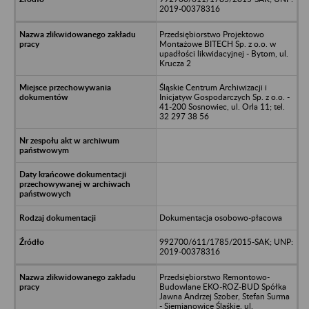
2019-00378316
Przedsiębiorstwo Projektowo
Montażowe BITECH Sp. z o.o. w
upadłości likwidacyjnej - Bytom, ul.
Krucza 2
Śląskie Centrum Archiwizacji i
Inicjatyw Gospodarczych Sp. z o.o. -
41-200 Sosnowiec, ul. Orla 11; tel.
32 297 38 56
Dokumentacja osobowo-płacowa
992700/611/1785/2015-SAK; UNP:
2019-00378316
Przedsiębiorstwo Remontowo-
Budowlane EKO-ROZ-BUD Spółka
Jawna Andrzej Szober, Stefan Surma
- Siemianowice Śląśkie, ul.