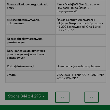
Firma Madej&Wróbel Sp. z o.o. w
likwidacji - Ruda Śląska, ul.
magazynowa 45
Śląskie Centrum Archiwizacji i
Inicjatyw Gospodarczych Sp. z o.o. -
41-200 Sosnowiec, ul. Orla 11; tel.
32 297 38 56
Dokumentacja osobowo-płacowa
992700/611/1785/2015-SAK; UNP:
2019-00378316
Strona 344 z 4 295
<<
>>