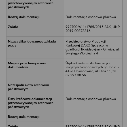
Dokumentacja osobowo-płacowa
992700/611/1785/2015-SAK; UNP:
2019-00378316
Przedsiębiorstwo Produkcji
Rynkowej DAKO Sp. z o.o. w
upadłości likwidacyjnej - Gliwice, ul.
Świętego Wojciecha 4
Śląskie Centrum Archiwizacji i
Inicjatyw Gospodarczych Sp. z o.o. -
41-200 Sosnowiec, ul. Orla 11; tel.
32 297 38 56
Dokumentacja osobowo-płacowa
992700/611/1785/2015-SAK; UNP: