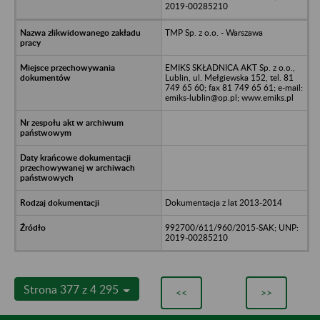
2019-00285210
TMP Sp. z o.o. - Warszawa
EMIKS SKŁADNICA AKT Sp. z o.o.,
Lublin, ul. Mełgiewska 152, tel. 81
749 65 60; fax 81 749 65 61; e-mail:
emiks-lublin@op.pl; www.emiks.pl
Dokumentacja z lat 2013-2014
992700/611/960/2015-SAK; UNP:
2019-00285210
Strona 377 z 4 295
<<
>>