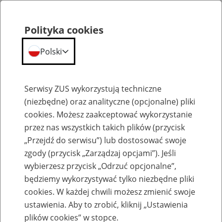
Polityka cookies
Polski
Menu
Szukaj
Serwisy ZUS wykorzystują techniczne
(niezbędne) oraz analityczne (opcjonalne) pliki
cookies. Możesz zaakceptować wykorzystanie
Emerytury
przez nas wszystkich takich plików (przycisk
„Przejdź do serwisu”) lub dostosować swoje
zgody (przycisk „Zarządzaj opcjami”). Jeśli
wybierzesz przycisk „Odrzuć opcjonalne”,
będziemy wykorzystywać tylko niezbędne pliki
Baza zlikwidowanych lub
cookies. W każdej chwili możesz zmienić swoje
przekształconych zakładów pracy
ustawienia. Aby to zrobić, kliknij „Ustawienia
plików cookies” w stopce.