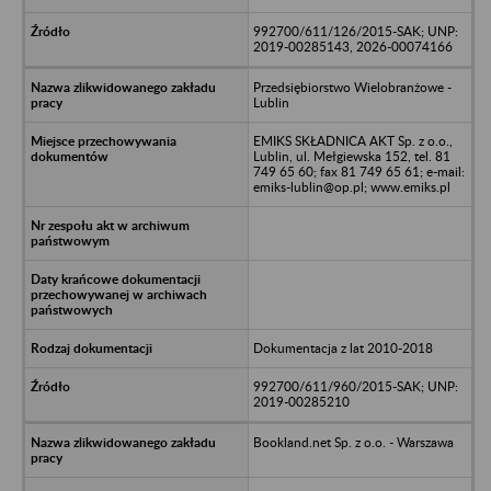
992700/611/126/2015-SAK; UNP:
2019-00285143, 2026-00074166
Przedsiębiorstwo Wielobranżowe -
Lublin
EMIKS SKŁADNICA AKT Sp. z o.o.,
Lublin, ul. Mełgiewska 152, tel. 81
749 65 60; fax 81 749 65 61; e-mail:
emiks-lublin@op.pl; www.emiks.pl
Dokumentacja z lat 2010-2018
992700/611/960/2015-SAK; UNP:
2019-00285210
Bookland.net Sp. z o.o. - Warszawa