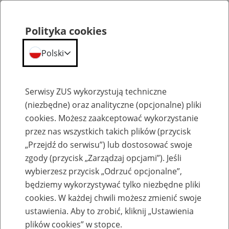
Polityka cookies
Polski
Menu
Szukaj
Serwisy ZUS wykorzystują techniczne
(niezbędne) oraz analityczne (opcjonalne) pliki
cookies. Możesz zaakceptować wykorzystanie
Emerytury
przez nas wszystkich takich plików (przycisk
„Przejdź do serwisu”) lub dostosować swoje
zgody (przycisk „Zarządzaj opcjami”). Jeśli
wybierzesz przycisk „Odrzuć opcjonalne”,
będziemy wykorzystywać tylko niezbędne pliki
Baza zlikwidowanych lub
cookies. W każdej chwili możesz zmienić swoje
przekształconych zakładów pracy
ustawienia. Aby to zrobić, kliknij „Ustawienia
plików cookies” w stopce.