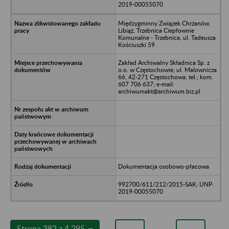
2019-00055070
Międzygminny Związek Chrzanów,
Libiąż, Trzebnica Ciepłownie
Komunalne - Trzebnica, ul. Tadeusza
Kościuszki 59
Zakład Archiwalny Składnica Sp. z
o.o. w Częstochowie; ul. Malownicza
66, 42-271 Częstochowa; tel.; kom.
607 706 637; e-mail:
archiwumakt@archiwum.biz.pl
Dokumentacja osobowo-płacowa
992700/611/212/2015-SAK; UNP:
2019-00055070
Strona 382 z 4 295