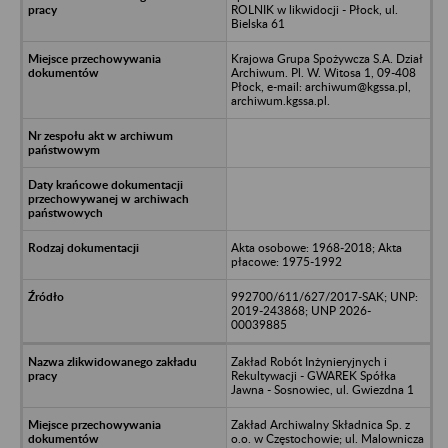
ROLNIK w likwidocji - Płock, ul.
Bielska 61
Krajowa Grupa Spożywcza S.A. Dział
Archiwum. Pl. W. Witosa 1, 09-408
Płock, e-mail: archiwum@kgssa.pl,
archiwum.kgssa.pl.
Akta osobowe: 1968-2018; Akta
płacowe: 1975-1992
992700/611/627/2017-SAK; UNP:
2019-243868; UNP 2026-
00039885
Zakład Robót Inżynieryjnych i
Rekultywacji - GWAREK Spółka
Jawna - Sosnowiec, ul. Gwiezdna 1
Zakład Archiwalny Składnica Sp. z
o.o. w Częstochowie; ul. Malownicza