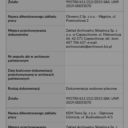
992700/611/212/2015-SAK; UNP:
2019-00055070
Okwens-2 Sp. z o.o. - Węgrów, ul.
Przemysłowa 2
Zakład Archiwalny Składnica Sp. z
o.o. w Częstochowie; ul. Malownicza
66, 42-271 Częstochowa; tel.; kom.
607 706 637; e-mail:
archiwumakt@archiwum.biz.pl
Dokumentacja osobowo-płacowa
992700/611/212/2015-SAK; UNP:
2019-00055070
KEM Trens Sp. z o.o. - Dąbrowa
Górnicza, ul. Budowlanych 4/1
Zakład Archiwalny Składnica Sp. z