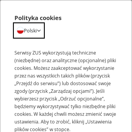
Polityka cookies
Polski
Menu
Szukaj
Serwisy ZUS wykorzystują techniczne
(niezbędne) oraz analityczne (opcjonalne) pliki
cookies. Możesz zaakceptować wykorzystanie
Emerytury
przez nas wszystkich takich plików (przycisk
„Przejdź do serwisu”) lub dostosować swoje
zgody (przycisk „Zarządzaj opcjami”). Jeśli
wybierzesz przycisk „Odrzuć opcjonalne”,
będziemy wykorzystywać tylko niezbędne pliki
Baza zlikwidowanych lub
cookies. W każdej chwili możesz zmienić swoje
przekształconych zakładów pracy
ustawienia. Aby to zrobić, kliknij „Ustawienia
plików cookies” w stopce.