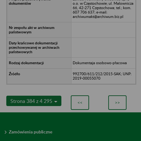
o.o. w Częstochowie; ul. Malownicza
66, 42-271 Częstochowa; tel.; kom.
607 706 637; e-mail:
archiwumakt@archiwum.biz.pl
Dokumentaja osobowo-płacowa
992700/611/212/2015-SAK; UNP:
2019-00055070
Strona 384 z 4 295
<<
>>
Zamówienia publiczne