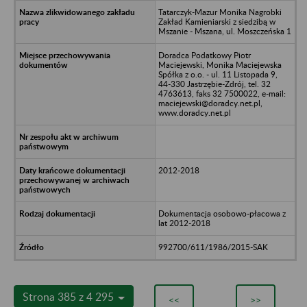
Tatarczyk-Mazur Monika Nagrobki
Zakład Kamieniarski z siedzibą w
Mszanie - Mszana, ul. Moszczeńska 1
Doradca Podatkowy Piotr
Maciejewski, Monika Maciejewska
Spółka z o.o. - ul. 11 Listopada 9,
44-330 Jastrzębie-Zdrój, tel. 32
4763613, faks 32 7500022, e-mail:
maciejewski@doradcy.net.pl,
www.doradcy.net.pl
2012-2018
Dokumentacja osobowo-płacowa z
lat 2012-2018
992700/611/1986/2015-SAK
Strona 385 z 4 295
<<
>>