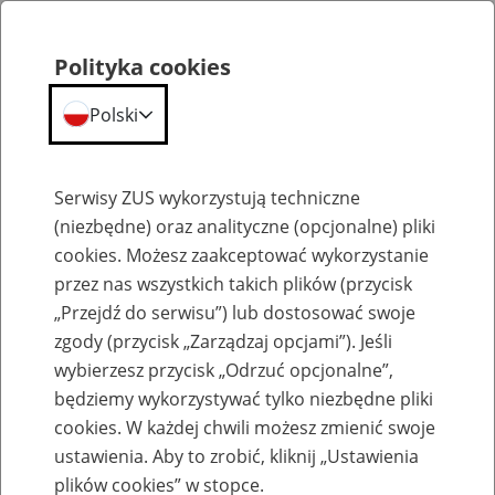
Polityka cookies
Polski
Menu
Szukaj
Serwisy ZUS wykorzystują techniczne
(niezbędne) oraz analityczne (opcjonalne) pliki
cookies. Możesz zaakceptować wykorzystanie
Emerytury
przez nas wszystkich takich plików (przycisk
„Przejdź do serwisu”) lub dostosować swoje
zgody (przycisk „Zarządzaj opcjami”). Jeśli
wybierzesz przycisk „Odrzuć opcjonalne”,
będziemy wykorzystywać tylko niezbędne pliki
Baza zlikwidowanych lub
cookies. W każdej chwili możesz zmienić swoje
przekształconych zakładów pracy
ustawienia. Aby to zrobić, kliknij „Ustawienia
plików cookies” w stopce.