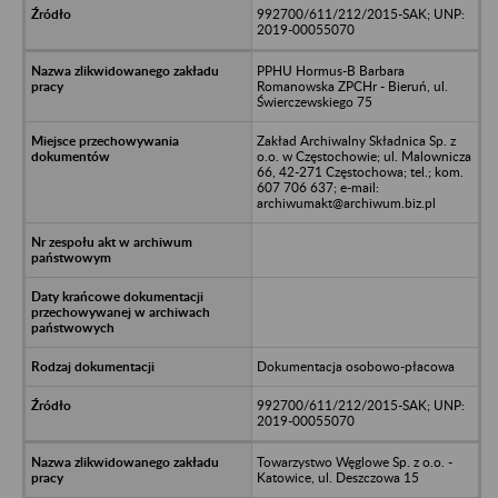
992700/611/212/2015-SAK; UNP:
2019-00055070
PPHU Hormus-B Barbara
Romanowska ZPCHr - Bieruń, ul.
Świerczewskiego 75
Zakład Archiwalny Składnica Sp. z
o.o. w Częstochowie; ul. Malownicza
66, 42-271 Częstochowa; tel.; kom.
607 706 637; e-mail:
archiwumakt@archiwum.biz.pl
Dokumentacja osobowo-płacowa
992700/611/212/2015-SAK; UNP:
2019-00055070
Towarzystwo Węglowe Sp. z o.o. -
Katowice, ul. Deszczowa 15