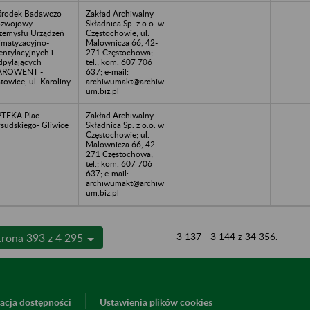
rodek Badawczo
Zakład Archiwalny
ozwojowy
Składnica Sp. z o.o. w
zemysłu Urządzeń
Częstochowie; ul.
imatyzacyjno-
Malownicza 66, 42-
ntylacyjnych i
271 Częstochowa;
pylających
tel.; kom. 607 706
AROWENT -
637; e-mail:
towice, ul. Karoliny
archiwumakt@archiw
um.biz.pl
TEKA Plac
Zakład Archiwalny
łsudskiego- Gliwice
Składnica Sp. z o.o. w
Częstochowie; ul.
Malownicza 66, 42-
271 Częstochowa;
tel.; kom. 607 706
637; e-mail:
archiwumakt@archiw
um.biz.pl
3 137 - 3 144 z 34 356.
trona 393 z 4 295
acja dostępności
Ustawienia plików cookies