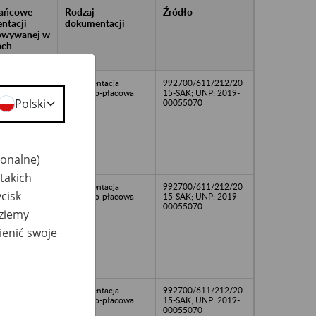
rańcowe
Rodzaj
Źródło
ntacji
dokumentacji
owywanej w
ach
owych
Dokumentacja
992700/611/212/20
osobowo-płacowa
15-SAK; UNP: 2019-
Polski
00055070
jonalne)
takich
Dokumentacja
992700/611/212/20
cisk
osobowo-płacowa
15-SAK; UNP: 2019-
00055070
dziemy
ienić swoje
Dokumentacja
992700/611/212/20
osobowo-płacowa
15-SAK; UNP: 2019-
00055070