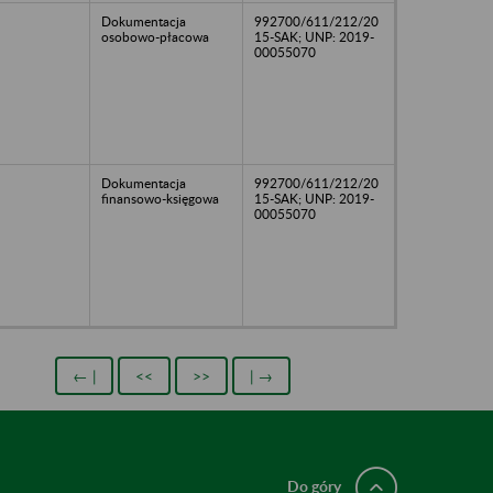
Dokumentacja
992700/611/212/20
osobowo-płacowa
15-SAK; UNP: 2019-
00055070
Dokumentacja
992700/611/212/20
finansowo-księgowa
15-SAK; UNP: 2019-
00055070
← |
<<
>>
| →
Do góry