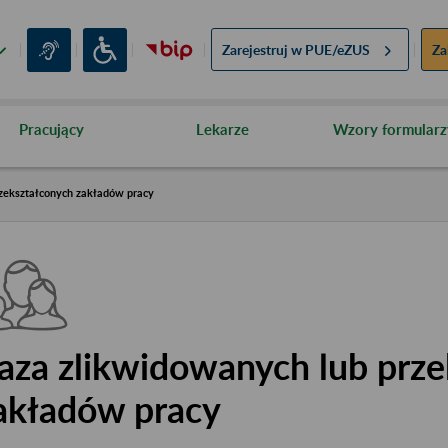
Zarejestruj w
PUE/eZUS
Za
Pracujący
Lekarze
Wzory formularz
zekształconych zakładów pracy
aza zlikwidowanych lub prze
akładów pracy