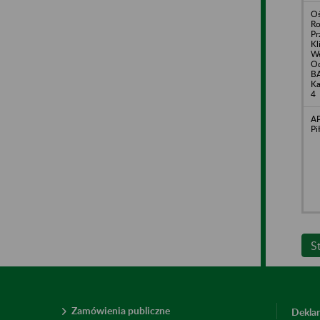
Oś
R
Pr
Kl
We
Od
B
Ka
4
AP
Pi
S
Zamówienia publiczne
Deklar