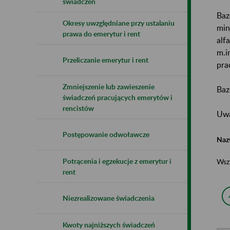
świadczeń
Baz
Okresy uwzględniane przy ustalaniu
min
prawa do emerytur i rent
alf
m.i
Przeliczanie emerytur i rent
pra
Zmniejszenie lub zawieszenie
Baz
świadczeń pracujących emerytów i
rencistów
Uwa
Postępowanie odwoławcze
Naz
Potrącenia i egzekucje z emerytur i
Wsz
rent
Niezrealizowane świadczenia
Kwoty najniższych świadczeń