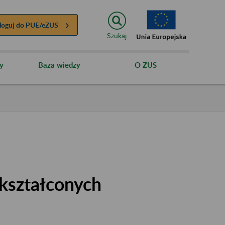
loguj do
PUE/eZUS
Szukaj
y
Baza wiedzy
O ZUS
kształconych