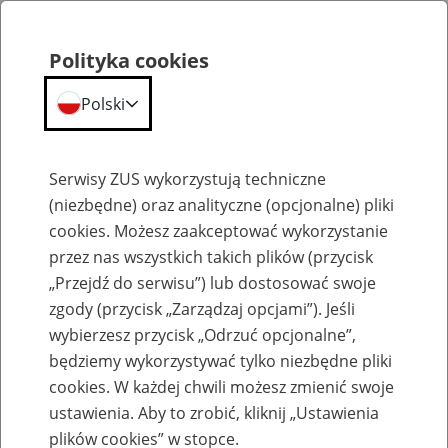
Polityka cookies
Polski
Menu
Szukaj
Serwisy ZUS wykorzystują techniczne
(niezbędne) oraz analityczne (opcjonalne) pliki
cookies. Możesz zaakceptować wykorzystanie
Emerytury
przez nas wszystkich takich plików (przycisk
„Przejdź do serwisu”) lub dostosować swoje
zgody (przycisk „Zarządzaj opcjami”). Jeśli
wybierzesz przycisk „Odrzuć opcjonalne”,
będziemy wykorzystywać tylko niezbędne pliki
Baza zlikwidowanych lub
cookies. W każdej chwili możesz zmienić swoje
przekształconych zakładów pracy
ustawienia. Aby to zrobić, kliknij „Ustawienia
plików cookies” w stopce.