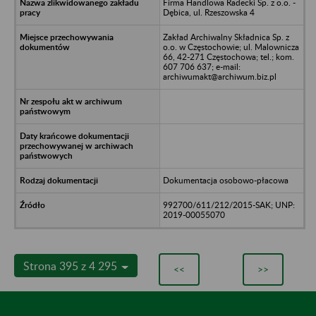
Firma Handlowa Radecki Sp. z o.o. -
Dębica, ul. Rzeszowska 4
Zakład Archiwalny Składnica Sp. z
o.o. w Częstochowie; ul. Malownicza
66, 42-271 Częstochowa; tel.; kom.
607 706 637; e-mail:
archiwumakt@archiwum.biz.pl
Dokumentacja osobowo-płacowa
992700/611/212/2015-SAK; UNP:
2019-00055070
Strona 395 z 4 295
<<
>>