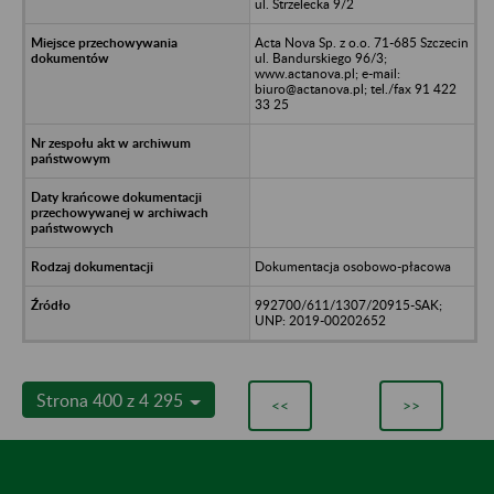
ul. Strzelecka 9/2
Acta Nova Sp. z o.o. 71-685 Szczecin
ul. Bandurskiego 96/3;
www.actanova.pl; e-mail:
biuro@actanova.pl; tel./fax 91 422
33 25
Dokumentacja osobowo-płacowa
992700/611/1307/20915-SAK;
UNP: 2019-00202652
Strona 400 z 4 295
<<
>>