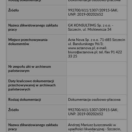
992700/611/1307/20915-SAK;
UNP: 2019-00202652
GK KONSULTIMG Sp. z o.o. -
Szczecin, ul. Mickiewicza 34
Acta Nova Sp. z o.o. 71-685 Szczecin
ul. Bandurskiego 96/3;
www.actanova.pl; e-mail:
biuro@actanova.pl; tel./fax 91 422
33 25
Dokumentacja osobowo-płacowa
992700/611/1307/20915-SAK;
UNP: 2019-00202652
Andrzej Mariusz Łuszczewski w
upadłości likwidacyjnej - Szczecin,