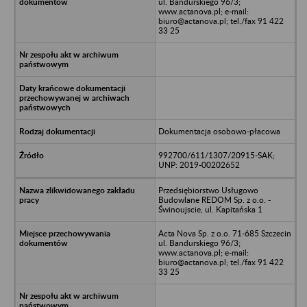
ul. Bandurskiego 96/3;
www.actanova.pl; e-mail:
biuro@actanova.pl; tel./fax 91 422
33 25
Dokumentacja osobowo-płacowa
992700/611/1307/20915-SAK;
UNP: 2019-00202652
Przedsiębiorstwo Usługowo
Budowlane REDOM Sp. z o.o. -
Świnoujscie, ul. Kapitańska 1
Acta Nova Sp. z o.o. 71-685 Szczecin
ul. Bandurskiego 96/3;
www.actanova.pl; e-mail:
biuro@actanova.pl; tel./fax 91 422
33 25