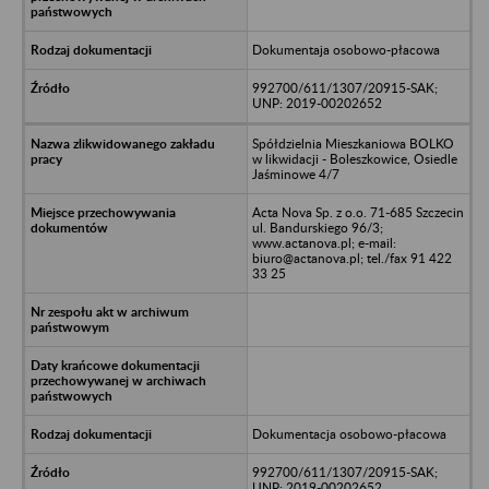
Dokumentaja osobowo-płacowa
992700/611/1307/20915-SAK;
UNP: 2019-00202652
Spółdzielnia Mieszkaniowa BOLKO
w likwidacji - Boleszkowice, Osiedle
Jaśminowe 4/7
Acta Nova Sp. z o.o. 71-685 Szczecin
ul. Bandurskiego 96/3;
www.actanova.pl; e-mail:
biuro@actanova.pl; tel./fax 91 422
33 25
Dokumentacja osobowo-płacowa
992700/611/1307/20915-SAK;
UNP: 2019-00202652