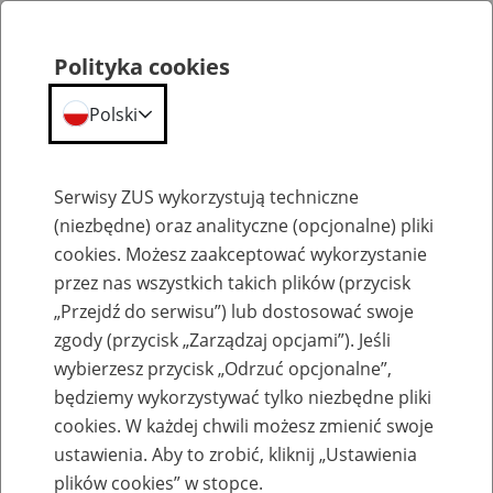
Polityka cookies
Polski
Menu
Szukaj
Serwisy ZUS wykorzystują techniczne
(niezbędne) oraz analityczne (opcjonalne) pliki
cookies. Możesz zaakceptować wykorzystanie
Emerytury
przez nas wszystkich takich plików (przycisk
„Przejdź do serwisu”) lub dostosować swoje
zgody (przycisk „Zarządzaj opcjami”). Jeśli
wybierzesz przycisk „Odrzuć opcjonalne”,
będziemy wykorzystywać tylko niezbędne pliki
Baza zlikwidowanych lub
cookies. W każdej chwili możesz zmienić swoje
przekształconych zakładów pracy
ustawienia. Aby to zrobić, kliknij „Ustawienia
plików cookies” w stopce.