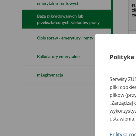
emerytalno-rentowych
N
z
z
Baza zlikwidowanych lub
przekształconych zakładów pracy
DI
Opis spraw - emerytury i renty
Ar
WI
Re
Na
Polityka
Kalkulatory emerytalne
EL
mLegitymacja
w 
Serwisy ZUS
li
si
pliki cooki
Ch
Ch
plików (prz
Oś
„Zarządzaj 
wykorzystyw
ustawienia.
Za
El
Sp
Polityka co
- 