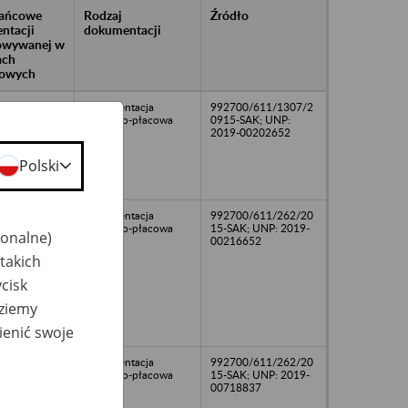
rańcowe
Rodzaj
Źródło
ntacji
dokumentacji
owywanej w
ach
owych
Dokumentacja
992700/611/1307/2
osobowo-płacowa
0915-SAK; UNP:
2019-00202652
Polski
Dokumentacja
992700/611/262/20
osobowo-płacowa
15-SAK; UNP: 2019-
jonalne)
00216652
takich
cisk
dziemy
ienić swoje
Dokumentacja
992700/611/262/20
osobowo-płacowa
15-SAK; UNP: 2019-
00718837