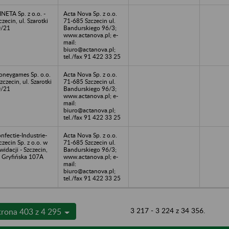
NETA Sp. z o.o. -
Acta Nova Sp. z o.o.
czecin, ul. Szarotki
71-685 Szczecin ul.
0/21
Bandurskiego 96/3;
www.actanova.pl; e-
mail:
biuro@actanova.pl;
tel./fax 91 422 33 25
neygames Sp. o.o.
Acta Nova Sp. z o.o.
Szczecin, ul. Szarotki
71-685 Szczecin ul.
0/21
Bandurskiego 96/3;
www.actanova.pl; e-
mail:
biuro@actanova.pl;
tel./fax 91 422 33 25
nfectie-Industrie-
Acta Nova Sp. z o.o.
czecin Sp. z o.o. w
71-685 Szczecin ul.
kwidacji - Szczecin,
Bandurskiego 96/3;
. Gryfińska 107A
www.actanova.pl; e-
mail:
biuro@actanova.pl;
tel./fax 91 422 33 25
3 217 - 3 224 z 34 356.
trona 403 z 4 295