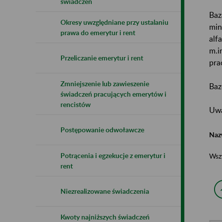
świadczeń
Baz
Okresy uwzględniane przy ustalaniu
min
prawa do emerytur i rent
alf
m.i
Przeliczanie emerytur i rent
pra
Zmniejszenie lub zawieszenie
Baz
świadczeń pracujących emerytów i
rencistów
Uwa
Postępowanie odwoławcze
Naz
Potrącenia i egzekucje z emerytur i
Wsz
rent
Niezrealizowane świadczenia
Kwoty najniższych świadczeń