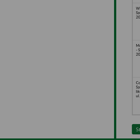
WI
Sz
2
Mo
- 
2
Co
Sz
li
ul
S