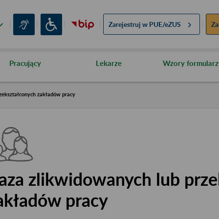
Zarejestruj w
PUE/eZUS
Za
Pracujący
Lekarze
Wzory formularz
zekształconych zakładów pracy
aza zlikwidowanych lub prze
akładów pracy