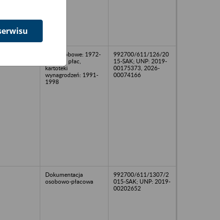
serwisu
Akta osobowe: 1972-
992700/611/126/20
98; Listy płac,
15-SAK; UNP: 2019-
kartoteki
00175373, 2026-
wynagrodzeń: 1991-
00074166
1998
Dokumentacja
992700/611/1307/2
osobowo-płacowa
015-SAK; UNP: 2019-
00202652