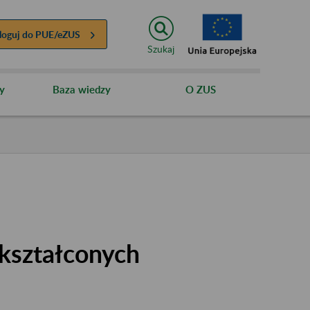
loguj do
PUE/eZUS
Szukaj
y
Baza wiedzy
O ZUS
kształconych