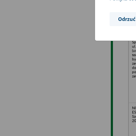
Odrzuć
Łó
Dr
Sp
ul
(u
te
by
za
do
po
za
N
ES
Sz
20