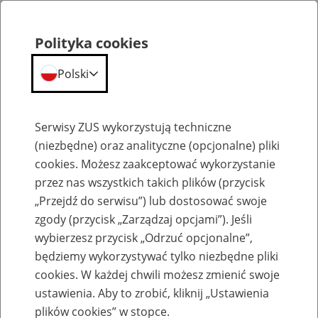
Polityka cookies
Polski
Menu
Szukaj
Serwisy ZUS wykorzystują techniczne
(niezbędne) oraz analityczne (opcjonalne) pliki
cookies. Możesz zaakceptować wykorzystanie
Emerytury
przez nas wszystkich takich plików (przycisk
„Przejdź do serwisu”) lub dostosować swoje
zgody (przycisk „Zarządzaj opcjami”). Jeśli
wybierzesz przycisk „Odrzuć opcjonalne”,
będziemy wykorzystywać tylko niezbędne pliki
Baza zlikwidowanych lub
cookies. W każdej chwili możesz zmienić swoje
przekształconych zakładów pracy
ustawienia. Aby to zrobić, kliknij „Ustawienia
plików cookies” w stopce.