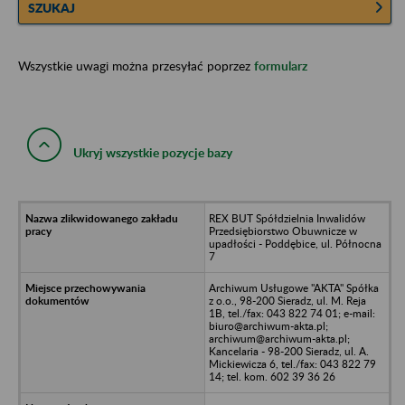
SZUKAJ
Wszystkie uwagi można przesyłać poprzez
formularz
Ukryj wszystkie pozycje bazy
REX BUT Spółdzielnia Inwalidów
Przedsiębiorstwo Obuwnicze w
upadłości - Poddębice, ul. Północna
7
Archiwum Usługowe "AKTA" Spółka
z o.o., 98-200 Sieradz, ul. M. Reja
1B, tel./fax: 043 822 74 01; e-mail:
biuro@archiwum-akta.pl;
archiwum@archiwum-akta.pl;
Kancelaria - 98-200 Sieradz, ul. A.
Mickiewicza 6, tel./fax: 043 822 79
14; tel. kom. 602 39 36 26