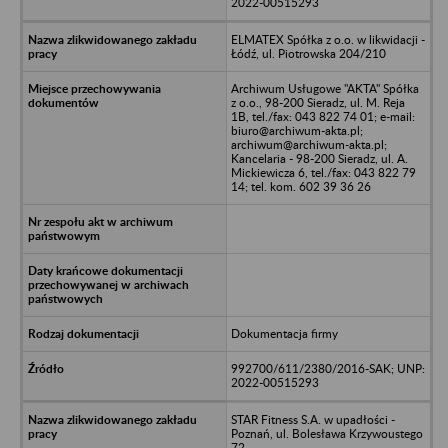
2022-00515293
ELMATEX Spółka z o.o. w likwidacji -
Łódź, ul. Piotrowska 204/210
Archiwum Usługowe "AKTA" Spółka
z o.o., 98-200 Sieradz, ul. M. Reja
1B, tel./fax: 043 822 74 01; e-mail:
biuro@archiwum-akta.pl;
archiwum@archiwum-akta.pl;
Kancelaria - 98-200 Sieradz, ul. A.
Mickiewicza 6, tel./fax: 043 822 79
14; tel. kom. 602 39 36 26
Dokumentacja firmy
992700/611/2380/2016-SAK; UNP:
2022-00515293
STAR Fitness S.A. w upadłości -
Poznań, ul. Bolesława Krzywoustego
72