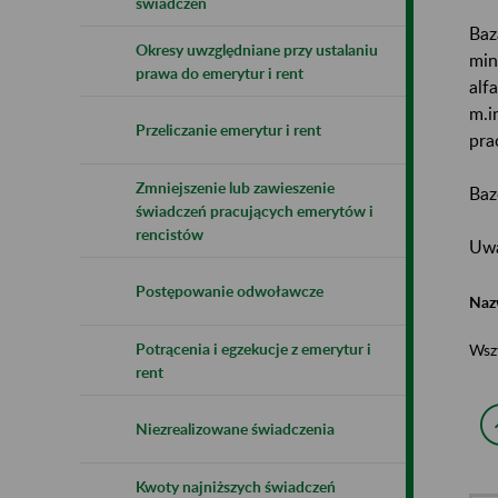
świadczeń
Baz
Okresy uwzględniane przy ustalaniu
min
prawa do emerytur i rent
alf
m.i
Przeliczanie emerytur i rent
pra
Zmniejszenie lub zawieszenie
Baz
świadczeń pracujących emerytów i
rencistów
Uwa
Postępowanie odwoławcze
Naz
Potrącenia i egzekucje z emerytur i
Wsz
rent
Niezrealizowane świadczenia
Kwoty najniższych świadczeń