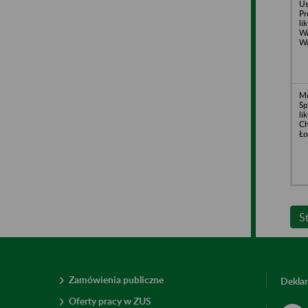
Us
Pr
li
Wa
Wa
Me
Sp
li
Ch
Ło
S
Zamówienia publiczne
Deklar
Oferty pracy w ZUS