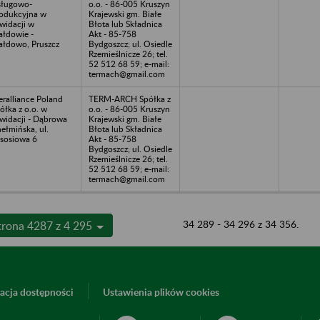
ługowo-
o.o. - 86-005 Kruszyn
odukcyjna w
Krajewski gm. Białe
kwidacji w
Błota lub Składnica
łdowie -
Akt - 85-758
łdowo, Pruszcz
Bydgoszcz; ul. Osiedle
Rzemieślnicze 26; tel.
52 512 68 59; e-mail:
termach@gmail.com
ralliance Poland
TERM-ARCH Spółka z
ółka z o.o. w
o.o. - 86-005 Kruszyn
kwidacji - Dąbrowa
Krajewski gm. Białe
ełmińska, ul.
Błota lub Składnica
sosiowa 6
Akt - 85-758
Bydgoszcz; ul. Osiedle
Rzemieślnicze 26; tel.
52 512 68 59; e-mail:
termach@gmail.com
34 289 - 34 296 z 34 356.
trona 4287 z 4 295
acja dostępności
Ustawienia plików cookies