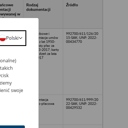
rańcowe
Rodzaj
Źródło
ntacji
dokumentacji
owywanej w
ach
owych
Akta osobowe i
992700/611/126/20
Polski
dokumentacja umów
15-SAK; UNP: 2022-
zlecenia z lat 1950-
00434770
2020; Listy płac za
lata 1973-2017; karty
wynagrodzeń za lata
1963-2017
jonalne)
takich
cisk
dziemy
ienić swoje
Dokumentacja
992700/611/999/20
osobowo-płacowa
22-SAK; UNP: 2022-
00429532