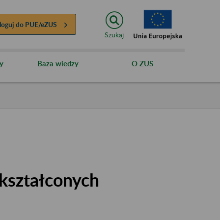
loguj do
PUE/eZUS
Szukaj
y
Baza wiedzy
O ZUS
kształconych