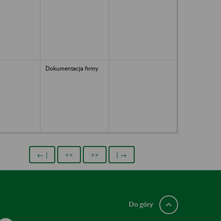
Dokumentacja firmy
← |
<<
>>
| →
Do góry