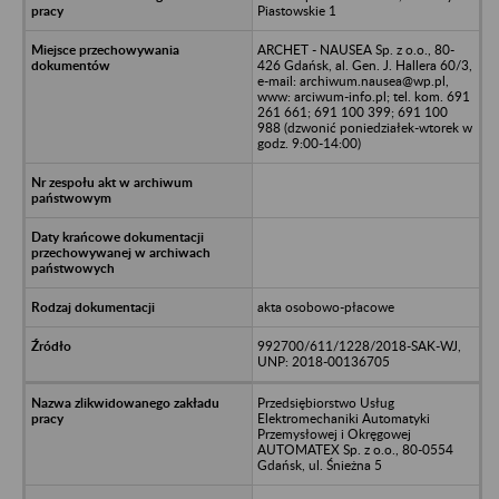
Piastowskie 1
ARCHET - NAUSEA Sp. z o.o., 80-
426 Gdańsk, al. Gen. J. Hallera 60/3,
e-mail: archiwum.nausea@wp.pl,
www: arciwum-info.pl; tel. kom. 691
261 661; 691 100 399; 691 100
988 (dzwonić poniedziałek-wtorek w
godz. 9:00-14:00)
akta osobowo-płacowe
992700/611/1228/2018-SAK-WJ,
UNP: 2018-00136705
Przedsiębiorstwo Usług
Elektromechaniki Automatyki
Przemysłowej i Okręgowej
AUTOMATEX Sp. z o.o., 80-0554
Gdańsk, ul. Śnieżna 5