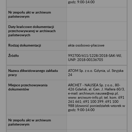
godz. 9:00-14:00
akta osobowo-płacowe
992700/611/1228/2018-SAK-WJ,
UNP: 2018-00136705
ATOM Sp. z o.o. Gdynia, ul. Stryjska
24
ARCHET - NAUSEA Sp. z o.o., 80-
426 Gdańsk, al. Gen. J. Hallera 60/3,
e-mail: archiwum.nausea@wp.pl,
www: arciwum-info.pl; tel. kom. 691
261 661; 691 100 399; 691 100
988 (dzwonić poniedziałek-wtorek w
godz. 9:00-14:00