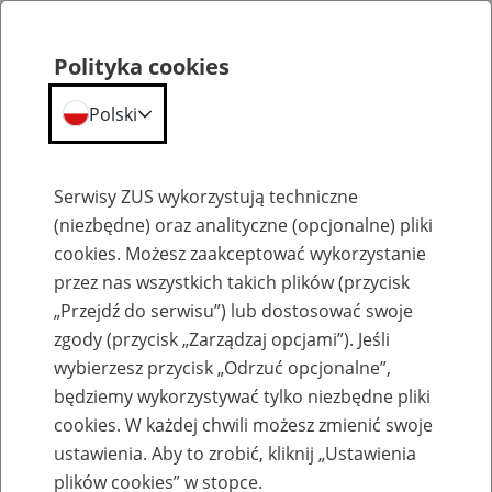
Polityka cookies
Polski
Menu
Szukaj
Serwisy ZUS wykorzystują techniczne
(niezbędne) oraz analityczne (opcjonalne) pliki
cookies. Możesz zaakceptować wykorzystanie
Emerytury
przez nas wszystkich takich plików (przycisk
„Przejdź do serwisu”) lub dostosować swoje
zgody (przycisk „Zarządzaj opcjami”). Jeśli
wybierzesz przycisk „Odrzuć opcjonalne”,
będziemy wykorzystywać tylko niezbędne pliki
Baza zlikwidowanych lub
cookies. W każdej chwili możesz zmienić swoje
przekształconych zakładów pracy
ustawienia. Aby to zrobić, kliknij „Ustawienia
plików cookies” w stopce.