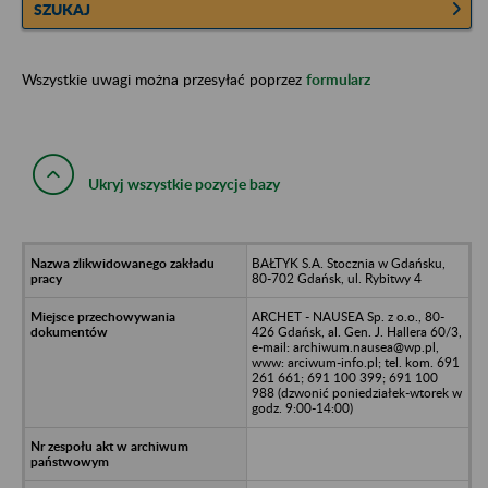
SZUKAJ
Wszystkie uwagi można przesyłać poprzez
formularz
Ukryj wszystkie pozycje bazy
BAŁTYK S.A. Stocznia w Gdańsku,
80-702 Gdańsk, ul. Rybitwy 4
ARCHET - NAUSEA Sp. z o.o., 80-
426 Gdańsk, al. Gen. J. Hallera 60/3,
e-mail: archiwum.nausea@wp.pl,
www: arciwum-info.pl; tel. kom. 691
261 661; 691 100 399; 691 100
988 (dzwonić poniedziałek-wtorek w
godz. 9:00-14:00)