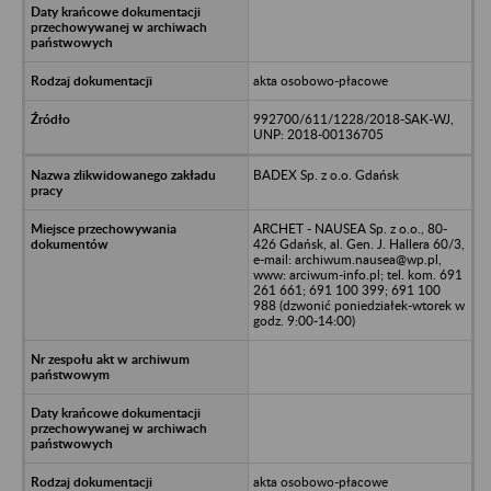
akta osobowo-płacowe
992700/611/1228/2018-SAK-WJ,
UNP: 2018-00136705
BADEX Sp. z o.o. Gdańsk
ARCHET - NAUSEA Sp. z o.o., 80-
426 Gdańsk, al. Gen. J. Hallera 60/3,
e-mail: archiwum.nausea@wp.pl,
www: arciwum-info.pl; tel. kom. 691
261 661; 691 100 399; 691 100
988 (dzwonić poniedziałek-wtorek w
godz. 9:00-14:00)
akta osobowo-płacowe