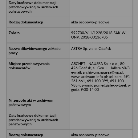
akta osobowo-płacowe
992700/611/1228/2018-SAK-WJ,
UNP: 2018-00136705
ASTRA Sp. z o.o. Gdańsk
ARCHET - NAUSEA Sp. z o.o., 80-
426 Gdańsk, al. Gen. J. Hallera 60/3,
e-mail: archiwum.nausea@wp.pl,
www: arciwum-info.pl; tel. kom. 691
261 661; 691 100 399; 691 100
988 (dzwonić poniedziałek-wtorek w
godz. 9:00-14:00
akta osobowo-płacowe