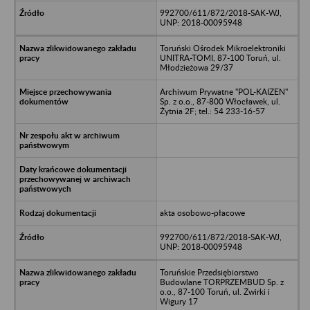
992700/611/872/2018-SAK-WJ,
UNP: 2018-00095948
Toruński Ośrodek Mikroelektroniki
UNITRA-TOMI, 87-100 Toruń, ul.
Młodzieżowa 29/37
Archiwum Prywatne "POL-KAIZEN"
Sp. z o.o., 87-800 Włocławek, ul.
Żytnia 2F; tel.: 54 233-16-57
akta osobowo-płacowe
992700/611/872/2018-SAK-WJ,
UNP: 2018-00095948
Toruńskie Przedsiębiorstwo
Budowlane TORPRZEMBUD Sp. z
o.o., 87-100 Toruń, ul. Żwirki i
Wigury 17