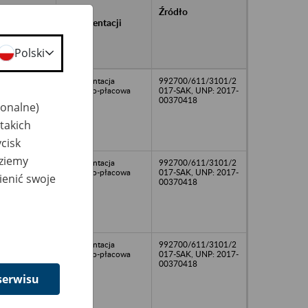
rańcowe
Rodzaj
Źródło
ntacji
dokumentacji
owywanej w
ach
Polski
owych
dokumentacja
992700/611/3101/2
osobowo-płacowa
017-SAK, UNP: 2017-
00370418
jonalne)
takich
cisk
dziemy
dokumentacja
992700/611/3101/2
osobowo-płacowa
017-SAK, UNP: 2017-
ienić swoje
00370418
dokumentacja
992700/611/3101/2
osobowo-płacowa
017-SAK, UNP: 2017-
00370418
serwisu