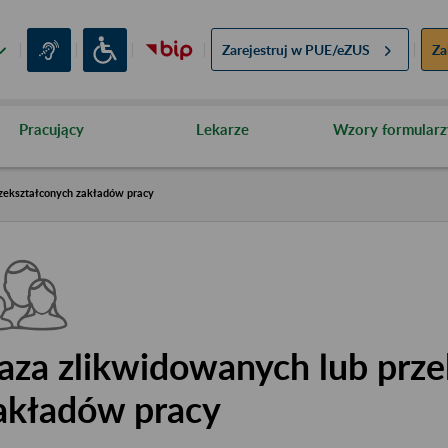
Zarejestruj w
PUE/eZUS
Za
Pracujący
Lekarze
Wzory formularz
zekształconych zakładów pracy
aza zlikwidowanych lub prze
akładów pracy