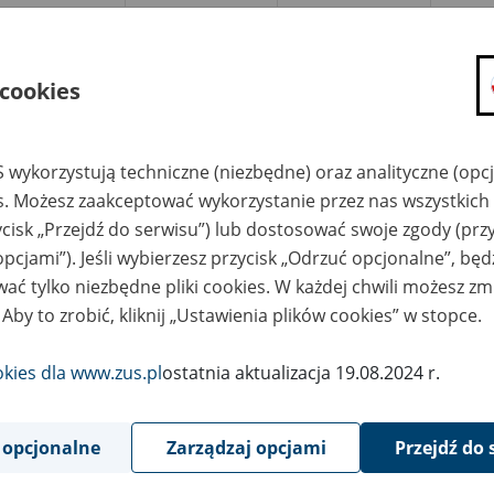
azwa
Miejsce
Nr zespołu akt w
Daty k
likwidowanego
przechowywania
archiwum
dokume
akładu pracy
dokumentów
państwowym
przech
archiw
 cookies
państw
ółdzielnia Pracy
Archiwum Delegatury
ług Projektowych
Regionalnej Związku
POŁEM, Wrocław
Lustracyjnego
 wykorzystują techniczne (niezbędne) oraz analityczne (opc
Spółdzielni Pracy w
Krakowie, ul. Skośna
es. Możesz zaakceptować wykorzystanie przez nas wszystkich 
16, tel. (12) 262-01-
79
ycisk „Przejdź do serwisu”) lub dostosować swoje zgody (przy
opcjami”). Jeśli wybierzesz przycisk „Odrzuć opcjonalne”, bę
ółdzielnia Pracy
Archiwum Delegatury
ług Pralniczych i
Regionalnej Związku
ać tylko niezbędne pliki cookies. W każdej chwili możesz zm
żnych PRALENA,
Lustracyjnego
rocław
Spółdzielni Pracy w
 Aby to zrobić, kliknij „Ustawienia plików cookies” w stopce.
Krakowie, ul. Skośna
16, tel. (12) 262-01-
79
okies dla www.zus.pl
ostatnia aktualizacja 19.08.2024 r.
ółdzielnia Pracy
Archiwum Delegatury
ług Handlowych i
Regionalnej Związku
opatrzenia,
Lustracyjnego
rocław
Spółdzielni Pracy w
 opcjonalne
Zarządzaj opcjami
Przejdź do 
Krakowie, ul. Skośna
16, tel. (12) 262-01-
79