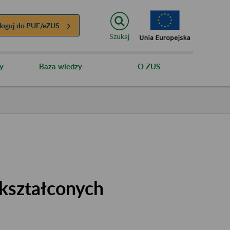
loguj do
PUE/eZUS
Szukaj
y
Baza wiedzy
O ZUS
kształconych