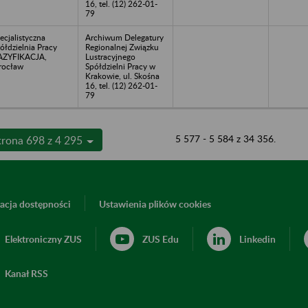
16, tel. (12) 262-01-
79
ecjalistyczna
Archiwum Delegatury
ółdzielnia Pracy
Regionalnej Związku
AZYFIKACJA,
Lustracyjnego
rocław
Spółdzielni Pracy w
Krakowie, ul. Skośna
16, tel. (12) 262-01-
79
5 577 - 5 584 z 34 356.
trona 698 z 4 295
acja dostępności
Ustawienia plików cookies
Elektroniczny ZUS
ZUS Edu
Linkedin
Kanał RSS