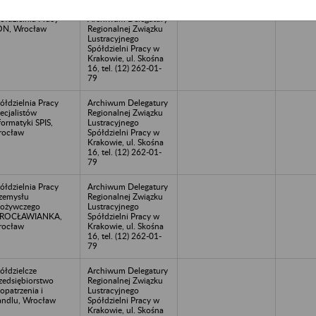
ółdzielnia Pracy
Archiwum Delegatury
ON, Wrocław
Regionalnej Związku
Lustracyjnego
Spółdzielni Pracy w
Krakowie, ul. Skośna
16, tel. (12) 262-01-
79
ółdzielnia Pracy
Archiwum Delegatury
ecjalistów
Regionalnej Związku
formatyki SPIS,
Lustracyjnego
rocław
Spółdzielni Pracy w
Krakowie, ul. Skośna
16, tel. (12) 262-01-
79
ółdzielnia Pracy
Archiwum Delegatury
zemysłu
Regionalnej Związku
ożywczego
Lustracyjnego
ROCŁAWIANKA,
Spółdzielni Pracy w
rocław
Krakowie, ul. Skośna
16, tel. (12) 262-01-
79
ółdzielcze
Archiwum Delegatury
zedsiębiorstwo
Regionalnej Związku
opatrzenia i
Lustracyjnego
ndlu, Wrocław
Spółdzielni Pracy w
Krakowie, ul. Skośna