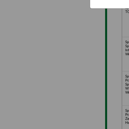
Sp
T
Sp
Sp
In
W
Sp
Pr
Sp
W
W
Sp
Pr
Za
Ha