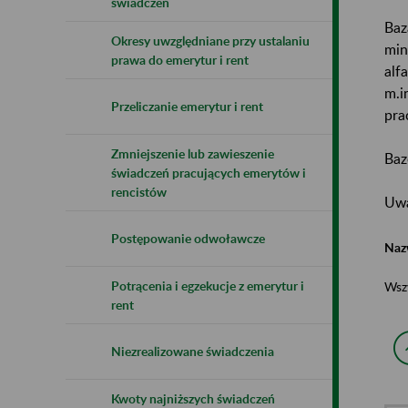
świadczeń
Baz
Okresy uwzględniane przy ustalaniu
min
prawa do emerytur i rent
alf
m.i
Przeliczanie emerytur i rent
pra
Zmniejszenie lub zawieszenie
Baz
świadczeń pracujących emerytów i
rencistów
Uwa
Postępowanie odwoławcze
Naz
Potrącenia i egzekucje z emerytur i
Wsz
rent
Niezrealizowane świadczenia
Kwoty najniższych świadczeń