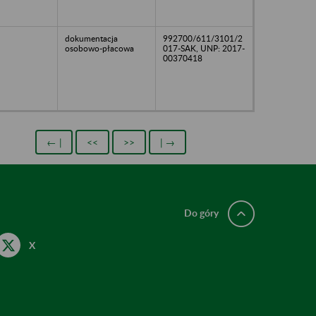
dokumentacja
992700/611/3101/2
osobowo-płacowa
017-SAK, UNP: 2017-
00370418
← |
<<
>>
| →
Do góry
X