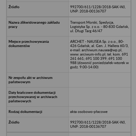
992700/611/1228/2018-SAK-WJ,
UNP: 2018-00136707
Transport Morski, Spedycja,
Logistyka Sp. z o.o. - 80-830 Gdańsk,
ul. Długi Targ 46/47
ARCHET - NAUSEA Sp. z o.o., 80-
426 Gdańsk, al. Gen. J. Hallera 60/3,
e-mail: archiwum.nausea@wp.pl,
www: arciwum-info.pl; tel. kom. 691
261 661; 691 100 399; 691 100
988 (dzwonić poniedziałek-wtorek w
godz. 9:00-14:00)
akta osobowo-płacowe
992700/611/1228/2018-SAK-WJ,
UNP: 2018-00136707