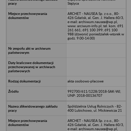
Stężyca
ARCHET - NAUSEA Sp. z o.o., 80-
426 Gdańsk, al. Gen. J. Hallera 60/3,
e-mail: archiwum.nausea@wp.pl,
www: arciwum-info.pl; tel. kom. 691
261 661; 691 100 399; 691 100
988 (dzwonić poniedziałek-wtorek w
godz. 9:00-14:00)
akta osobowo-płacowe
992700/611/1228/2018-SAK-WJ,
UNP: 2018-00136707
Spółdzielnia Usług Rolniczych - 82-
400 Lubichowo, ul. Mickiewicza 21
ARCHET - NAUSEA Sp. z o.o., 80-
426 Gdańsk, al. Gen. J. Hallera 60/3,
e-mail: archiwum.nausea@wp.pl,