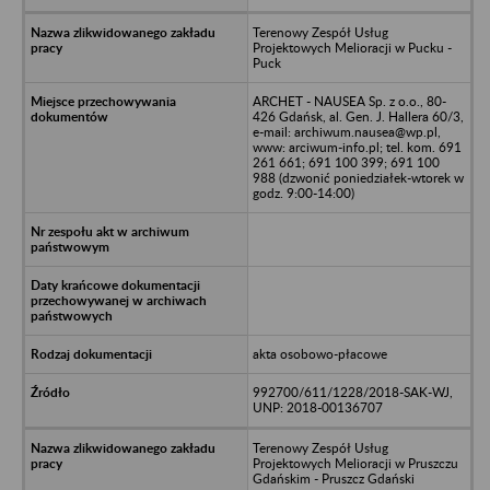
Terenowy Zespół Usług
Projektowych Melioracji w Pucku -
Puck
ARCHET - NAUSEA Sp. z o.o., 80-
426 Gdańsk, al. Gen. J. Hallera 60/3,
e-mail: archiwum.nausea@wp.pl,
www: arciwum-info.pl; tel. kom. 691
261 661; 691 100 399; 691 100
988 (dzwonić poniedziałek-wtorek w
godz. 9:00-14:00)
akta osobowo-płacowe
992700/611/1228/2018-SAK-WJ,
UNP: 2018-00136707
Terenowy Zespół Usług
Projektowych Melioracji w Pruszczu
Gdańskim - Pruszcz Gdański