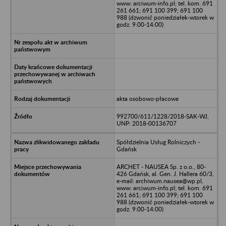
www: arciwum-info.pl; tel. kom. 691
261 661; 691 100 399; 691 100
988 (dzwonić poniedziałek-wtorek w
godz. 9:00-14:00)
akta osobowo-płacowe
992700/611/1228/2018-SAK-WJ,
UNP: 2018-00136707
Spółdzielnia Usług Rolniczych -
Gdańsk
ARCHET - NAUSEA Sp. z o.o., 80-
426 Gdańsk, al. Gen. J. Hallera 60/3,
e-mail: archiwum.nausea@wp.pl,
www: arciwum-info.pl; tel. kom. 691
261 661; 691 100 399; 691 100
988 (dzwonić poniedziałek-wtorek w
godz. 9:00-14:00)