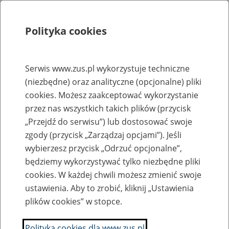
Polityka cookies
Szukaj
Menu
Serwis www.zus.pl wykorzystuje techniczne
(niezbędne) oraz analityczne (opcjonalne) pliki
Rejestry, ewidencje i archiwa
cookies. Możesz zaakceptować wykorzystanie
Baza zlikwidowanych lub
przez nas wszystkich takich plików (przycisk
„Przejdź do serwisu”) lub dostosować swoje
przekształconych zakładów pracy
zgody (przycisk „Zarządzaj opcjami”). Jeśli
wybierzesz przycisk „Odrzuć opcjonalne”,
Nazwa zakładu pracy:
będziemy wykorzystywać tylko niezbędne pliki
cookies. W każdej chwili możesz zmienić swoje
ustawienia. Aby to zrobić, kliknij „Ustawienia
plików cookies” w stopce.
SZUKAJ
Polityka cookies dla www.zus.pl