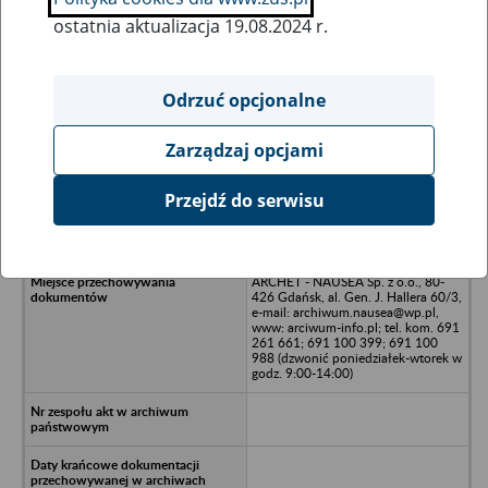
ostatnia aktualizacja 19.08.2024 r.
Wszystkie uwagi można przesyłać poprzez
formularz
Odrzuć opcjonalne
Zarządzaj opcjami
Ukryj wszystkie pozycje bazy
Przejdź do serwisu
Sklepy Spożywcze TUR-SPED Sp. z
o.o. - Gdańsk, ul. Paderewskiego 9
ARCHET - NAUSEA Sp. z o.o., 80-
426 Gdańsk, al. Gen. J. Hallera 60/3,
e-mail: archiwum.nausea@wp.pl,
www: arciwum-info.pl; tel. kom. 691
261 661; 691 100 399; 691 100
988 (dzwonić poniedziałek-wtorek w
godz. 9:00-14:00)