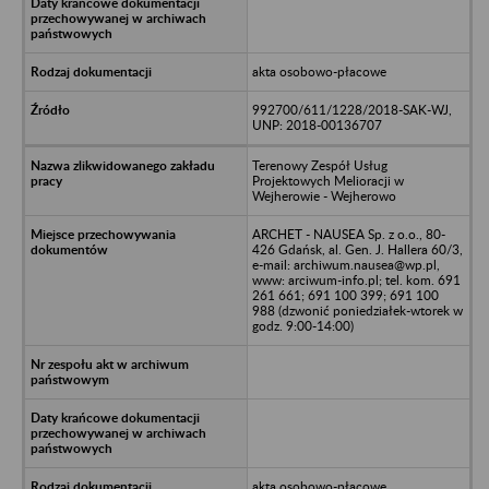
akta osobowo-płacowe
992700/611/1228/2018-SAK-WJ,
UNP: 2018-00136707
Terenowy Zespół Usług
Projektowych Melioracji w
Wejherowie - Wejherowo
ARCHET - NAUSEA Sp. z o.o., 80-
426 Gdańsk, al. Gen. J. Hallera 60/3,
e-mail: archiwum.nausea@wp.pl,
www: arciwum-info.pl; tel. kom. 691
261 661; 691 100 399; 691 100
988 (dzwonić poniedziałek-wtorek w
godz. 9:00-14:00)
akta osobowo-płacowe