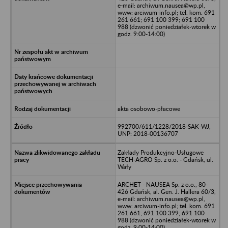
e-mail: archiwum.nausea@wp.pl,
www: arciwum-info.pl; tel. kom. 691
261 661; 691 100 399; 691 100
988 (dzwonić poniedziałek-wtorek w
godz. 9:00-14:00)
akta osobowo-płacowe
992700/611/1228/2018-SAK-WJ,
UNP: 2018-00136707
Zakłady Produkcyjno-Usługowe
TECH-AGRO Sp. z o.o. - Gdańsk, ul.
Wały
ARCHET - NAUSEA Sp. z o.o., 80-
426 Gdańsk, al. Gen. J. Hallera 60/3,
e-mail: archiwum.nausea@wp.pl,
www: arciwum-info.pl; tel. kom. 691
261 661; 691 100 399; 691 100
988 (dzwonić poniedziałek-wtorek w
godz. 9:00-14:00)