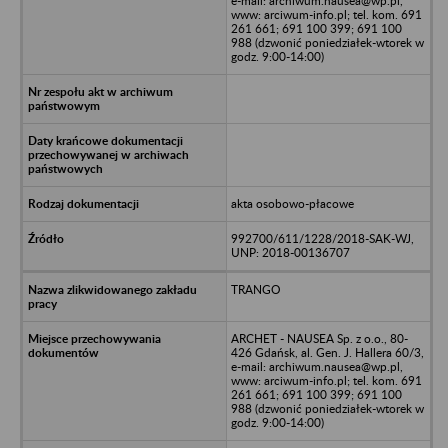
e-mail: archiwum.nausea@wp.pl,
www: arciwum-info.pl; tel. kom. 691
261 661; 691 100 399; 691 100
988 (dzwonić poniedziałek-wtorek w
godz. 9:00-14:00)
akta osobowo-płacowe
992700/611/1228/2018-SAK-WJ,
UNP: 2018-00136707
TRANGO
ARCHET - NAUSEA Sp. z o.o., 80-
426 Gdańsk, al. Gen. J. Hallera 60/3,
e-mail: archiwum.nausea@wp.pl,
www: arciwum-info.pl; tel. kom. 691
261 661; 691 100 399; 691 100
988 (dzwonić poniedziałek-wtorek w
godz. 9:00-14:00)