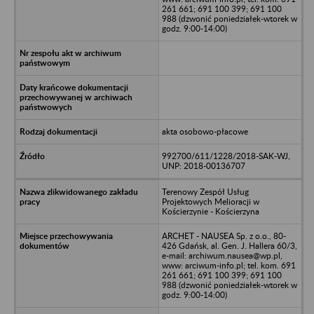
261 661; 691 100 399; 691 100
988 (dzwonić poniedziałek-wtorek w
godz. 9:00-14:00)
akta osobowo-płacowe
992700/611/1228/2018-SAK-WJ,
UNP: 2018-00136707
Terenowy Zespół Usług
Projektowych Melioracji w
Kościerzynie - Kościerzyna
ARCHET - NAUSEA Sp. z o.o., 80-
426 Gdańsk, al. Gen. J. Hallera 60/3,
e-mail: archiwum.nausea@wp.pl,
www: arciwum-info.pl; tel. kom. 691
261 661; 691 100 399; 691 100
988 (dzwonić poniedziałek-wtorek w
godz. 9:00-14:00)