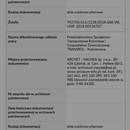
akta osobowo-płacowe
992700/611/1228/2018-SAK-WJ,
UNP: 2018-00136707
Przedsiębiorstwo Sprzętowo-
Transportowe Rolnictwa i
Gospodarkui Żywnościowej
TRANSROL - Kościerzyna
ARCHET - NAUSEA Sp. z o.o., 80-
426 Gdańsk, al. Gen. J. Hallera 60/3,
e-mail: archiwum.nausea@wp.pl,
www: arciwum-info.pl; tel. kom. 691
261 661; 691 100 399; 691 100
988 (dzwonić poniedziałek-wtorek w
godz. 9:00-14:00)
akta osobowo-płacowe