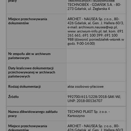
Tedchnicznych i Budownictwa
TECHNOBEX - GDAŃSK S.A. - 80-
273 Gdańsk, ul. Żeglarska 4
ARCHET - NAUSEA Sp. z o.o., 80-
426 Gdańsk, al. Gen. J. Hallera 60/3,
e-mail: archiwum.nausea@wp.pl,
www: arciwum-info.pl; tel. kom. 691
261 661; 691 100 399; 691 100
988 (dzwonić poniedziałek-wtorek w
godz. 9:00-14:00)
akta osobowo-płacowe
992700/611/1228/2018-SAK-WJ,
UNP: 2018-00136707
TECHNO PLAST Sp. z o.o. -
Kartoszyno
ARCHET - NAUSEA Sp. z o.o., 80-
426 Gdańsk, al. Gen. J. Hallera 60/3,