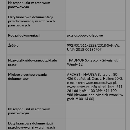
akta osobowo-płacowe
992700/611/1228/2018-SAK-WJ,
UNP: 2018-00136707
TRADMOR Sp. z o.o. - Gdynia, ul. T.
Wendy 12
ARCHET - NAUSEA Sp. z o.o., 80-
426 Gdańsk, al. Gen. J. Hallera 60/3,
e-mail: archiwum.nausea@wp.pl,
www: arciwum-info.pl; tel. kom. 691
261 661; 691 100 399; 691 100
988 (dzwonić poniedziałek-wtorek w
godz. 9:00-14:00)