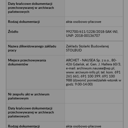
akta osobowo-płacowe
992700/611/1228/2018-SAK-WJ,
UNP: 2018-00136707
Zakłady Stolarki Budowlanej
STOLBUD
ARCHET - NAUSEA Sp. z o.o., 80-
426 Gdańsk, al. Gen. J. Hallera 60/3,
e-mail: archiwum.nausea@wp.pl,
www: arciwum-info.pl; tel. kom. 691
261 661; 691 100 399; 691 100
988 (dzwonić poniedziałek-wtorek w
godz. 9:00-14:00)
akta osobowo-płacowe