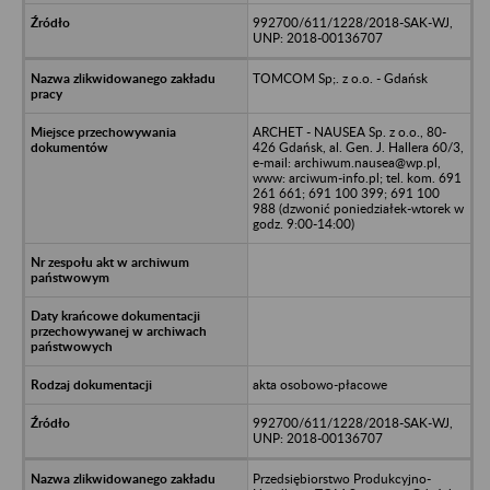
992700/611/1228/2018-SAK-WJ,
UNP: 2018-00136707
TOMCOM Sp;. z o.o. - Gdańsk
ARCHET - NAUSEA Sp. z o.o., 80-
426 Gdańsk, al. Gen. J. Hallera 60/3,
e-mail: archiwum.nausea@wp.pl,
www: arciwum-info.pl; tel. kom. 691
261 661; 691 100 399; 691 100
988 (dzwonić poniedziałek-wtorek w
godz. 9:00-14:00)
akta osobowo-płacowe
992700/611/1228/2018-SAK-WJ,
UNP: 2018-00136707
Przedsiębiorstwo Produkcyjno-