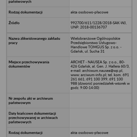
akta osobowo-płacowe
992700/611/1228/2018-SAK-WJ,
UNP: 2018-00136707
Wielobranżowe Ogólnopolskie
Przedsiębiorstwo Usługowo-
Handlowe TOMGUS Sp. z o.o. -
Gdańsk, ul. Sucha 31
ARCHET - NAUSEA Sp. z o.o., 80-
426 Gdańsk, al. Gen. J. Hallera 60/3,
e-mail: archiwum.nausea@wp.pl,
www: arciwum-info.pl; tel. kom. 691
261 661; 691 100 399; 691 100
988 (dzwonić poniedziałek-wtorek w
godz. 9:00-14:00)
akta osobowo-płacowe