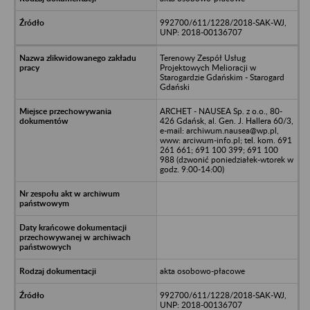
992700/611/1228/2018-SAK-WJ,
UNP: 2018-00136707
Terenowy Zespół Usług
Projektowych Melioracji w
Starogardzie Gdańskim - Starogard
Gdański
ARCHET - NAUSEA Sp. z o.o., 80-
426 Gdańsk, al. Gen. J. Hallera 60/3,
e-mail: archiwum.nausea@wp.pl,
www: arciwum-info.pl; tel. kom. 691
261 661; 691 100 399; 691 100
988 (dzwonić poniedziałek-wtorek w
godz. 9:00-14:00)
akta osobowo-płacowe
992700/611/1228/2018-SAK-WJ,
UNP: 2018-00136707