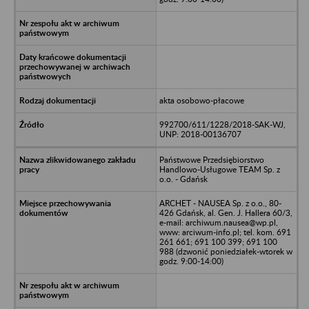
akta osobowo-płacowe
992700/611/1228/2018-SAK-WJ,
UNP: 2018-00136707
Państwowe Przedsiębiorstwo
Handlowo-Usługowe TEAM Sp. z
o.o. - Gdańsk
ARCHET - NAUSEA Sp. z o.o., 80-
426 Gdańsk, al. Gen. J. Hallera 60/3,
e-mail: archiwum.nausea@wp.pl,
www: arciwum-info.pl; tel. kom. 691
261 661; 691 100 399; 691 100
988 (dzwonić poniedziałek-wtorek w
godz. 9:00-14:00)