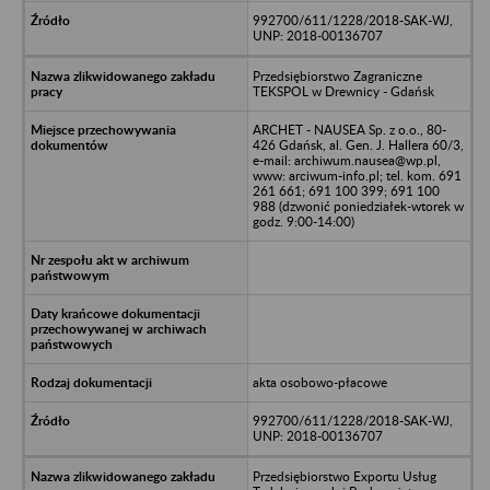
992700/611/1228/2018-SAK-WJ,
UNP: 2018-00136707
Przedsiębiorstwo Zagraniczne
TEKSPOL w Drewnicy - Gdańsk
ARCHET - NAUSEA Sp. z o.o., 80-
426 Gdańsk, al. Gen. J. Hallera 60/3,
e-mail: archiwum.nausea@wp.pl,
www: arciwum-info.pl; tel. kom. 691
261 661; 691 100 399; 691 100
988 (dzwonić poniedziałek-wtorek w
godz. 9:00-14:00)
akta osobowo-płacowe
992700/611/1228/2018-SAK-WJ,
UNP: 2018-00136707
Przedsiębiorstwo Exportu Usług