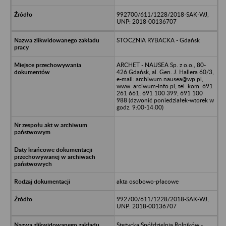
992700/611/1228/2018-SAK-WJ,
UNP: 2018-00136707
STOCZNIA RYBACKA - Gdańsk
ARCHET - NAUSEA Sp. z o.o., 80-
426 Gdańsk, al. Gen. J. Hallera 60/3,
e-mail: archiwum.nausea@wp.pl,
www: arciwum-info.pl; tel. kom. 691
261 661; 691 100 399; 691 100
988 (dzwonić poniedziałek-wtorek w
godz. 9:00-14:00)
akta osobowo-płacowe
992700/611/1228/2018-SAK-WJ,
UNP: 2018-00136707
Stężycka Spółdzielnia Rolników -