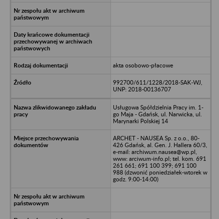
akta osobowo-płacowe
992700/611/1228/2018-SAK-WJ,
UNP: 2018-00136707
Usługowa Spółdzielnia Pracy im. 1-
go Maja - Gdańsk, ul. Narwicka, ul.
Marynarki Polskiej 14
ARCHET - NAUSEA Sp. z o.o., 80-
426 Gdańsk, al. Gen. J. Hallera 60/3,
e-mail: archiwum.nausea@wp.pl,
www: arciwum-info.pl; tel. kom. 691
261 661; 691 100 399; 691 100
988 (dzwonić poniedziałek-wtorek w
godz. 9:00-14:00)