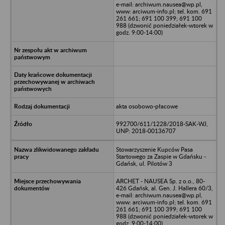
e-mail: archiwum.nausea@wp.pl,
www: arciwum-info.pl; tel. kom. 691
261 661; 691 100 399; 691 100
988 (dzwonić poniedziałek-wtorek w
godz. 9:00-14:00)
akta osobowo-płacowe
992700/611/1228/2018-SAK-WJ,
UNP: 2018-00136707
Stowarzyszenie Kupców Pasa
Startowego za Zaspie w Gdańsku -
Gdańsk, ul. Pilotów 3
ARCHET - NAUSEA Sp. z o.o., 80-
426 Gdańsk, al. Gen. J. Hallera 60/3,
e-mail: archiwum.nausea@wp.pl,
www: arciwum-info.pl; tel. kom. 691
261 661; 691 100 399; 691 100
988 (dzwonić poniedziałek-wtorek w
godz. 9:00-14:00)