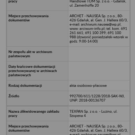
Handlowe TOM Sp. z o.o. - Gdańsk,
ul. Zamenhoffa 20
ARCHET - NAUSEA Sp. z o.o., 80-
426 Gdańsk, al. Gen. J. Hallera 60/3,
e-mail: archiwum.nausea@wp.pl,
www: arciwum-info.pl; tel. kom. 691
261 661; 691 100 399; 691 100
988 (dzwonić poniedziałek-wtorek w
godz. 9:00-14:00)
akta osobowo-płacowe
992700/611/1228/2018-SAK-WJ,
UNP: 2018-00136707
TEXPAN Sp. z o.o. - Luzino, ul.
Szopena 4
ARCHET - NAUSEA Sp. z o.o., 80-
426 Gdańsk, al. Gen. J. Hallera 60/3,
e-mail: archiwum.nausea@wp.pl,