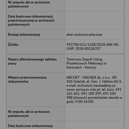
akta osobowo-płacowe
992700/611/1228/2018-SAK-WJ,
UNP: 2018-00136707
Terenowy Zespół Usług
Projektowych Melioracji w
Kartuzach - Kartuzy
ARCHET - NAUSEA Sp. z o.o., 80-
426 Gdańsk, al. Gen. J. Hallera 60/3,
e-mail: archiwum.nausea@wp.pl,
www: arciwum-info.pl; tel. kom. 691
261 661; 691 100 399; 691 100
988 (dzwonić poniedziałek-wtorek w
godz. 9:00-14:00)