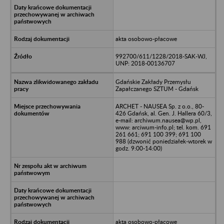
akta osobowo-płacowe
992700/611/1228/2018-SAK-WJ,
UNP: 2018-00136707
Gdańskie Zakłady Przemysłu
Zapałczanego SZTUM - Gdańsk
ARCHET - NAUSEA Sp. z o.o., 80-
426 Gdańsk, al. Gen. J. Hallera 60/3,
e-mail: archiwum.nausea@wp.pl,
www: arciwum-info.pl; tel. kom. 691
261 661; 691 100 399; 691 100
988 (dzwonić poniedziałek-wtorek w
godz. 9:00-14:00)
akta osobowo-płacowe