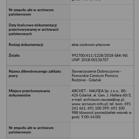
akta osobowo-płacowe
992700/611/1228/2018-SAK-WJ,
UNP: 2018-00136707
Stowarzyszenie Dobroczynne -
Pomorskie Centrum Pomocy
Rodzinie - Gdańsk
ARCHET - NAUSEA Sp. z o.o., 80-
426 Gdańsk, al. Gen. J. Hallera 60/3,
e-mail: archiwum.nausea@wp.pl,
www: arciwum-info.pl; tel. kom. 691
261 661; 691 100 399; 691 100
988 (dzwonić poniedziałek-wtorek w
godz. 9:00-14:00)