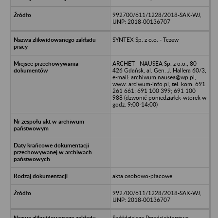
992700/611/1228/2018-SAK-WJ,
UNP: 2018-00136707
SYNTEX Sp. z o.o. - Tczew
ARCHET - NAUSEA Sp. z o.o., 80-
426 Gdańsk, al. Gen. J. Hallera 60/3,
e-mail: archiwum.nausea@wp.pl,
www: arciwum-info.pl; tel. kom. 691
261 661; 691 100 399; 691 100
988 (dzwonić poniedziałek-wtorek w
godz. 9:00-14:00)
akta osobowo-płacowe
992700/611/1228/2018-SAK-WJ,
UNP: 2018-00136707
Spółdzielcze Przedsiębiorstwo