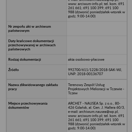
www: arciwum-info.pl; tel. kom. 691
261 661; 691 100 399; 691 100
988 (dzwonić poniedziałek-wtorek w
godz. 9:00-14:00)
akta osobowo-płacowe
992700/611/1228/2018-SAK-WJ,
UNP: 2018-00136707
Terenowy Zespół Usług
Projektowych Melioracji w Tczewie -
Tczew
ARCHET - NAUSEA Sp. z o.o., 80-
426 Gdańsk, al. Gen. J. Hallera 60/3,
e-mail: archiwum.nausea@wp.pl,
www: arciwum-info.pl; tel. kom. 691
261 661; 691 100 399; 691 100
988 (dzwonić poniedziałek-wtorek w
godz. 9:00-14:00)