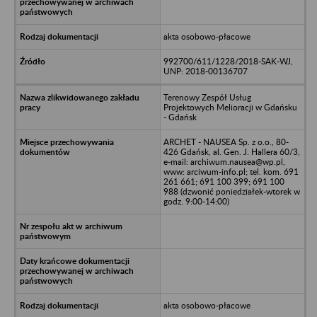
akta osobowo-płacowe
992700/611/1228/2018-SAK-WJ,
UNP: 2018-00136707
Terenowy Zespół Usług
Projektowych Melioracji w Gdańsku
- Gdańsk
ARCHET - NAUSEA Sp. z o.o., 80-
426 Gdańsk, al. Gen. J. Hallera 60/3,
e-mail: archiwum.nausea@wp.pl,
www: arciwum-info.pl; tel. kom. 691
261 661; 691 100 399; 691 100
988 (dzwonić poniedziałek-wtorek w
godz. 9:00-14:00)
akta osobowo-płacowe