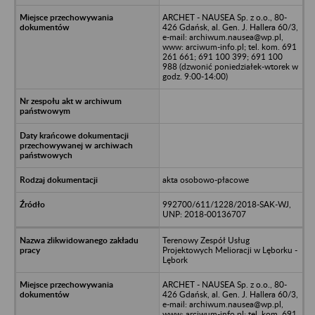
ARCHET - NAUSEA Sp. z o.o., 80-
426 Gdańsk, al. Gen. J. Hallera 60/3,
e-mail: archiwum.nausea@wp.pl,
www: arciwum-info.pl; tel. kom. 691
261 661; 691 100 399; 691 100
988 (dzwonić poniedziałek-wtorek w
godz. 9:00-14:00)
akta osobowo-płacowe
992700/611/1228/2018-SAK-WJ,
UNP: 2018-00136707
Terenowy Zespół Usług
Projektowych Melioracji w Lęborku -
Lębork
ARCHET - NAUSEA Sp. z o.o., 80-
426 Gdańsk, al. Gen. J. Hallera 60/3,
e-mail: archiwum.nausea@wp.pl,
www: arciwum-info.pl; tel. kom. 691