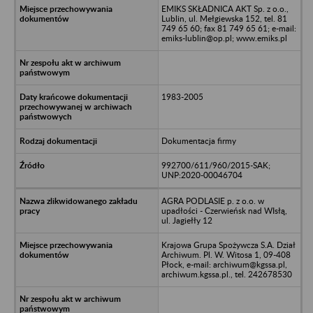
EMIKS SKŁADNICA AKT Sp. z o.o.,
Lublin, ul. Mełgiewska 152, tel. 81
749 65 60; fax 81 749 65 61; e-mail:
emiks-lublin@op.pl; www.emiks.pl
1983-2005
Dokumentacja firmy
992700/611/960/2015-SAK;
UNP:2020-00046704
AGRA PODLASIE p. z o.o. w
upadłości - Czerwieńsk nad WIsłą,
ul. Jagiełły 12
Krajowa Grupa Spożywcza S.A. Dział
Archiwum. Pl. W. Witosa 1, 09-408
Płock, e-mail: archiwum@kgssa.pl,
archiwum.kgssa.pl., tel. 242678530