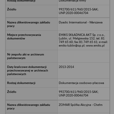
Dokumentacja firmy
992700/611/960/2015-SAK;
UNP:2020-00046704
Dyadic Intermational - Warszawa
EMIKS SKŁADNICA AKT Sp. z o.o.,
Lublin, ul. Mełgiewska 152, tel. 81
749 65 60; fax 81 749 65 61; e-mail:
emiks-lublin@op.pl; www.emiks.pl
2013-2014
Dokumentacja osobowo-płacowa
992700/611/960/2015-SAK;
UNP:2020-00046704
ZOMAR Spółka Akcyjna - Chełm