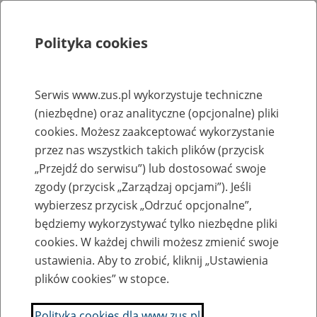
Polityka cookies
Szukaj
Menu
Serwis www.zus.pl wykorzystuje techniczne
(niezbędne) oraz analityczne (opcjonalne) pliki
Rejestry, ewidencje i archiwa
cookies. Możesz zaakceptować wykorzystanie
Baza zlikwidowanych lub
przez nas wszystkich takich plików (przycisk
„Przejdź do serwisu”) lub dostosować swoje
przekształconych zakładów pracy
zgody (przycisk „Zarządzaj opcjami”). Jeśli
wybierzesz przycisk „Odrzuć opcjonalne”,
Nazwa zakładu pracy:
będziemy wykorzystywać tylko niezbędne pliki
cookies. W każdej chwili możesz zmienić swoje
ustawienia. Aby to zrobić, kliknij „Ustawienia
plików cookies” w stopce.
SZUKAJ
Polityka cookies dla www.zus.pl