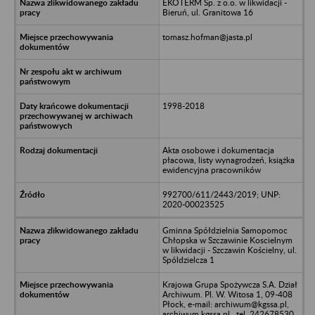
EKOTERM Sp. z o.o. w likwidacji -
Bieruń, ul. Granitowa 16
tomasz.hofman@jasta.pl
1998-2018
Akta osobowe i dokumentacja
płacowa, listy wynagrodzeń, książka
ewidencyjna pracowników
992700/611/2443/2019; UNP:
2020-00023525
Gminna Spółdzielnia Samopomoc
Chłopska w Szczawinie Koscielnym
w likwidacji - Szczawin Kościelny, ul.
Spóldzielcza 1
Krajowa Grupa Spożywcza S.A. Dział
Archiwum. Pl. W. Witosa 1, 09-408
Płock, e-mail: archiwum@kgssa.pl,
archiwum.kgssa.pl., tel. 242678530