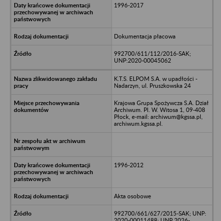
1996-2017
Dokumentacja płacowa
992700/611/112/2016-SAK;
UNP:2020-00045062
K.T.S. ELPOM S.A. w upadłości -
Nadarzyn, ul. Pruszkowska 24
Krajowa Grupa Spożywcza S.A. Dział
Archiwum. Pl. W. Witosa 1, 09-408
Płock, e-mail: archiwum@kgssa.pl,
archiwum.kgssa.pl.
1996-2012
Akta osobowe
992700/661/627/2015-SAK; UNP:
2020-00011488; UNP 2026-