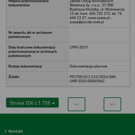
Zakład Usług Archiwalnych
Składnica Sp. z o.o.; 57-500
Bystrzyca Kłodzka, ul. Mickiewicza
15 tel. kom. 606 732 172; tel. 74
644 13 27; www.zuasa.pl ;
zuasa@poczta.onet.pl
1990-2019
Dokumentacja płacowa
992700/611/112/2016-SAK;
UNP:2020-00045062
Strona 106 z 1 718
<<
>>
Kontakt