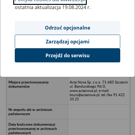
ostatnia aktualizacja 19.08.2024 r.
Wszystkie uwagi można przesyłać poprzez
formularz
Odrzuć opcjonalne
Zarządzaj opcjami
Ukryj wszystkie pozycje bazy
Przejdź do serwisu
GOBER LOGISTIK Sp. z o.o. -
Gorzów Wielkopolski, ul. Walczaka
114
Acta Nova Sp. z o.o. 71-685 Szczecin
ul. Bandurskiego 96/3;
www.actanova.pl; e-mail:
biuro@actanova.pl; tel./fax 91 422
33 25