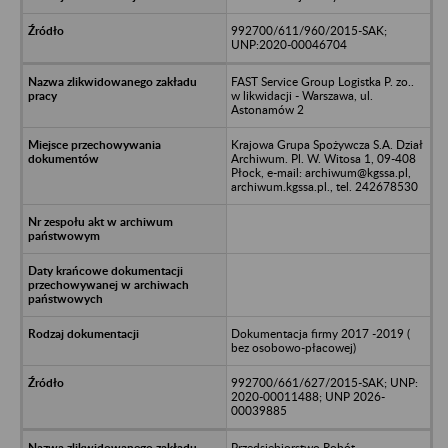
992700/611/960/2015-SAK;
UNP:2020-00046704
FAST Service Group Logistka P. zo..
w likwidacji - Warszawa, ul.
Astonamów 2
Krajowa Grupa Spożywcza S.A. Dział
Archiwum. Pl. W. Witosa 1, 09-408
Płock, e-mail: archiwum@kgssa.pl,
archiwum.kgssa.pl., tel. 242678530
Dokumentacja firmy 2017 -2019 (
bez osobowo-płacowej)
992700/661/627/2015-SAK; UNP:
2020-00011488; UNP 2026-
00039885
Przedsiębiorstwo Robót