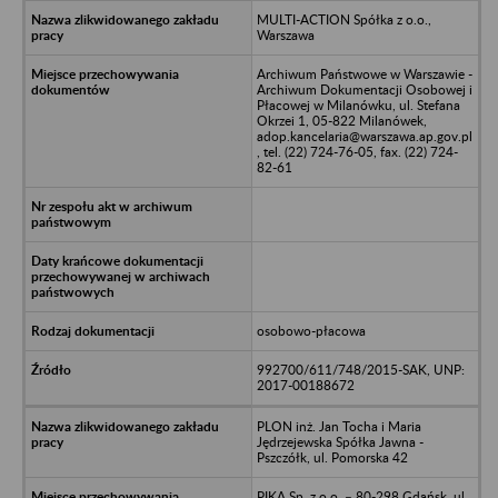
MULTI-ACTION Spółka z o.o.,
Warszawa
Archiwum Państwowe w Warszawie -
Archiwum Dokumentacji Osobowej i
Płacowej w Milanówku, ul. Stefana
Okrzei 1, 05-822 Milanówek,
adop.kancelaria@warszawa.ap.gov.pl
, tel. (22) 724-76-05, fax. (22) 724-
82-61
osobowo-płacowa
992700/611/748/2015-SAK, UNP:
2017-00188672
PLON inż. Jan Tocha i Maria
Jędrzejewska Spółka Jawna -
Pszczółk, ul. Pomorska 42
PIKA Sp. z o.o. – 80-298 Gdańsk, ul.