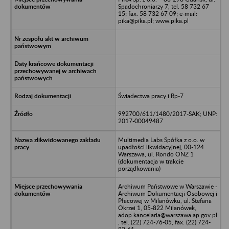
Spadochroniarzy 7, tel. 58 732 67
15; fax. 58 732 67 09; e-mail:
pika@pika.pl; www.pika.pl
Świadectwa pracy i Rp-7
992700/611/1480/2017-SAK; UNP:
2017-00049487
Multimedia Labs Spółka z o.o. w
upadłości likwidacyjnej, 00-124
Warszawa, ul. Rondo ONZ 1
(dokumentacja w trakcie
porządkowania)
Archiwum Państwowe w Warszawie -
Archiwum Dokumentacji Osobowej i
Płacowej w Milanówku, ul. Stefana
Okrzei 1, 05-822 Milanówek,
adop.kancelaria@warszawa.ap.gov.pl
, tel. (22) 724-76-05, fax. (22) 724-