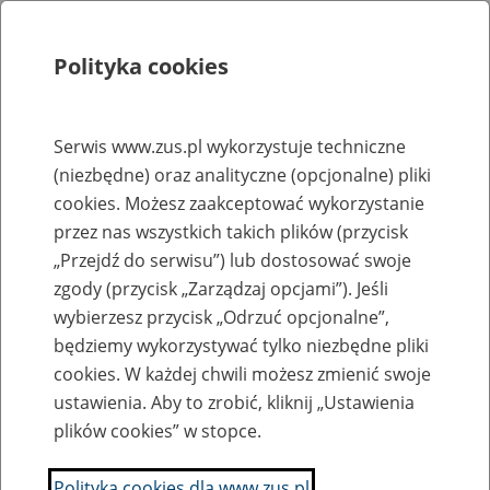
Polityka cookies
Szukaj
Menu
Serwis www.zus.pl wykorzystuje techniczne
(niezbędne) oraz analityczne (opcjonalne) pliki
Rejestry, ewidencje i archiwa
cookies. Możesz zaakceptować wykorzystanie
Baza zlikwidowanych lub
przez nas wszystkich takich plików (przycisk
„Przejdź do serwisu”) lub dostosować swoje
przekształconych zakładów pracy
zgody (przycisk „Zarządzaj opcjami”). Jeśli
wybierzesz przycisk „Odrzuć opcjonalne”,
Nazwa zakładu pracy:
będziemy wykorzystywać tylko niezbędne pliki
cookies. W każdej chwili możesz zmienić swoje
ustawienia. Aby to zrobić, kliknij „Ustawienia
plików cookies” w stopce.
SZUKAJ
Polityka cookies dla www.zus.pl