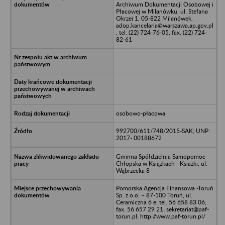
Archiwum Dokumentacji Osobowej i
Płacowej w Milanówku, ul. Stefana
Okrzei 1, 05-822 Milanówek,
adop.kancelaria@warszawa.ap.gov.pl
, tel. (22) 724-76-05, fax. (22) 724-
82-61
osobowo-płacowa
992700/611/748/2015-SAK; UNP:
2017- 00188672
Gminna Spółdzielnia Samopomoc
Chłopska w Książkach - Ksiażki, ul.
Wąbrzecka 8
Pomorska Agencja Finansowa -Toruń
Sp. z o.o. – 87-100 Toruń, ul.
Ceramiczna 6 e; tel. 56 658 83 06;
fax. 56 657 29 21; sekretariat@paf-
torun.pl; http://www.paf-torun.pl/