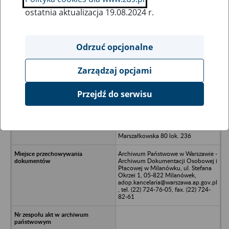
ostatnia aktualizacja 19.08.2024 r.
Wszystkie uwagi można przesyłać poprzez
formularz
Odrzuć opcjonalne
Zarządzaj opcjami
Ukryj wszystkie pozycje bazy
Przejdź do serwisu
PEGROTOUR- MAZOWIA Spółka z
o.o. (w tym: Business Travel
International Polska Spółka z o.o.)
00-517 Warszawa, ul.
Marszałkowska 80 lok. 236
Archiwum Państwowe w Warszawie -
Archiwum Dokumentacji Osobowej i
Płacowej w Milanówku, ul. Stefana
Okrzei 1, 05-822 Milanówek,
adop.kancelaria@warszawa.ap.gov.pl
, tel. (22) 724-76-05, fax. (22) 724-
82-61