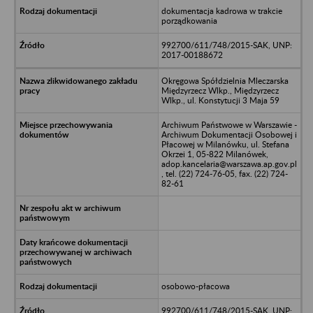
dokumentacja kadrowa w trakcie
porządkowania
992700/611/748/2015-SAK, UNP:
2017-00188672
Okręgowa Spółdzielnia Mleczarska
Międzyrzecz Wlkp., Międzyrzecz
Wlkp., ul. Konstytucji 3 Maja 59
Archiwum Państwowe w Warszawie -
Archiwum Dokumentacji Osobowej i
Płacowej w Milanówku, ul. Stefana
Okrzei 1, 05-822 Milanówek,
adop.kancelaria@warszawa.ap.gov.pl
, tel. (22) 724-76-05, fax. (22) 724-
82-61
osobowo-płacowa
992700/611/748/2015-SAK, UNP: