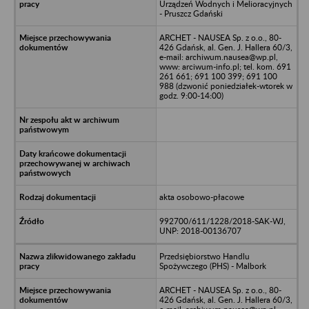
Urządzeń Wodnych i Melioracyjnych
- Pruszcz Gdański
ARCHET - NAUSEA Sp. z o.o., 80-
426 Gdańsk, al. Gen. J. Hallera 60/3,
e-mail: archiwum.nausea@wp.pl,
www: arciwum-info.pl; tel. kom. 691
261 661; 691 100 399; 691 100
988 (dzwonić poniedziałek-wtorek w
godz. 9:00-14:00)
akta osobowo-płacowe
992700/611/1228/2018-SAK-WJ,
UNP: 2018-00136707
Przedsiębiorstwo Handlu
Spożywczego (PHS) - Malbork
ARCHET - NAUSEA Sp. z o.o., 80-
426 Gdańsk, al. Gen. J. Hallera 60/3,