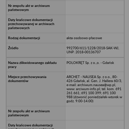
akta osobowo-płacowe
992700/611/1228/2018-SAK-WJ,
UNP: 2018-00136707
POLOKRĘT Sp. z o.,o. - Gdańsk
ARCHET - NAUSEA Sp. z o.o., 80-
426 Gdańsk, al. Gen. J. Hallera 60/3,
e-mail: archiwum.nausea@wp.pl,
www: arciwum-info.pl; tel. kom. 691
261 661; 691 100 399; 691 100
988 (dzwonić poniedziałek-wtorek w
godz. 9:00-14:00)