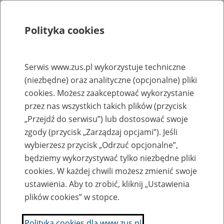
Polityka cookies
Szukaj
Menu
Serwis www.zus.pl wykorzystuje techniczne
(niezbędne) oraz analityczne (opcjonalne) pliki
Rejestry, ewidencje i archiwa
cookies. Możesz zaakceptować wykorzystanie
Baza zlikwidowanych lub
przez nas wszystkich takich plików (przycisk
„Przejdź do serwisu”) lub dostosować swoje
przekształconych zakładów pracy
zgody (przycisk „Zarządzaj opcjami”). Jeśli
wybierzesz przycisk „Odrzuć opcjonalne”,
Nazwa zakładu pracy:
będziemy wykorzystywać tylko niezbędne pliki
cookies. W każdej chwili możesz zmienić swoje
ustawienia. Aby to zrobić, kliknij „Ustawienia
plików cookies” w stopce.
SZUKAJ
Polityka cookies dla www.zus.pl