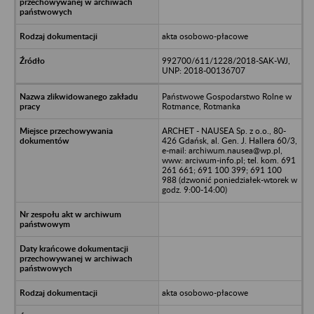
akta osobowo-płacowe
992700/611/1228/2018-SAK-WJ,
UNP: 2018-00136707
Państwowe Gospodarstwo Rolne w
Rotmance, Rotmanka
ARCHET - NAUSEA Sp. z o.o., 80-
426 Gdańsk, al. Gen. J. Hallera 60/3,
e-mail: archiwum.nausea@wp.pl,
www: arciwum-info.pl; tel. kom. 691
261 661; 691 100 399; 691 100
988 (dzwonić poniedziałek-wtorek w
godz. 9:00-14:00)
akta osobowo-płacowe