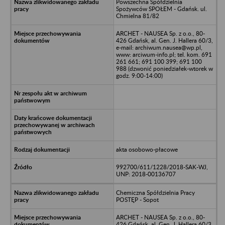
Powszechna Spółdzielnia
Spożywców SPOŁEM - Gdańsk. ul.
Chmielna 81/82
ARCHET - NAUSEA Sp. z o.o., 80-
426 Gdańsk, al. Gen. J. Hallera 60/3,
e-mail: archiwum.nausea@wp.pl,
www: arciwum-info.pl; tel. kom. 691
261 661; 691 100 399; 691 100
988 (dzwonić poniedziałek-wtorek w
godz. 9:00-14:00)
akta osobowo-płacowe
992700/611/1228/2018-SAK-WJ,
UNP: 2018-00136707
Chemiczna Spółdzielnia Pracy
POSTĘP - Sopot
ARCHET - NAUSEA Sp. z o.o., 80-
426 Gdańsk, al. Gen. J. Hallera 60/3,