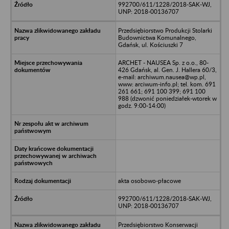
992700/611/1228/2018-SAK-WJ,
UNP: 2018-00136707
Przedsiębiorstwo Produkcji Stolarki
Budownictwa Komunalnego,
Gdańsk, ul. Kościuszki 7
ARCHET - NAUSEA Sp. z o.o., 80-
426 Gdańsk, al. Gen. J. Hallera 60/3,
e-mail: archiwum.nausea@wp.pl,
www: arciwum-info.pl; tel. kom. 691
261 661; 691 100 399; 691 100
988 (dzwonić poniedziałek-wtorek w
godz. 9:00-14:00)
akta osobowo-płacowe
992700/611/1228/2018-SAK-WJ,
UNP: 2018-00136707
Przedsiębiorstwo Konserwacji