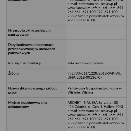
e-mail: archiwum.nausea@wp.pl,
www: arciwum-info.pl; tel. kom. 691
261 661; 691 100 399; 691 100
988 (dzwonić poniedziałek-wtorek w
godz. 9:00-14:00)
akta osobowo-płacowe
992700/611/1228/2018-SAK-WJ,
UNP: 2018-00136707
Państwowe Gospodarstwo Rolne w
Wiślinie, Wiślina
ARCHET - NAUSEA Sp. z o.o., 80-
426 Gdańsk, al. Gen. J. Hallera 60/3,
e-mail: archiwum.nausea@wp.pl,
www: arciwum-info.pl; tel. kom. 691
261 661; 691 100 399; 691 100
988 (dzwonić poniedziałek-wtorek w
godz. 9:00-14:00)