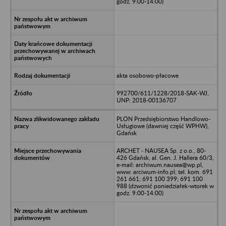
godz. 9:00-14:00)
akta osobowo-płacowe
992700/611/1228/2018-SAK-WJ,
UNP: 2018-00136707
PLON Przedsiębiorstwo Handlowo-
Usługiowe (dawniej część WPHW),
Gdańsk
ARCHET - NAUSEA Sp. z o.o., 80-
426 Gdańsk, al. Gen. J. Hallera 60/3,
e-mail: archiwum.nausea@wp.pl,
www: arciwum-info.pl; tel. kom. 691
261 661; 691 100 399; 691 100
988 (dzwonić poniedziałek-wtorek w
godz. 9:00-14:00)