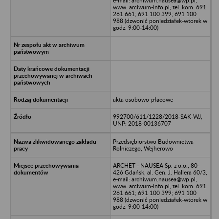
e-mail: archiwum.nausea@wp.pl,
www: arciwum-info.pl; tel. kom. 691
261 661; 691 100 399; 691 100
988 (dzwonić poniedziałek-wtorek w
godz. 9:00-14:00)
akta osobowo-płacowe
992700/611/1228/2018-SAK-WJ,
UNP: 2018-00136707
Przedsiębiorstwo Budownictwa
Rolniczego, Wejherowo
ARCHET - NAUSEA Sp. z o.o., 80-
426 Gdańsk, al. Gen. J. Hallera 60/3,
e-mail: archiwum.nausea@wp.pl,
www: arciwum-info.pl; tel. kom. 691
261 661; 691 100 399; 691 100
988 (dzwonić poniedziałek-wtorek w
godz. 9:00-14:00)