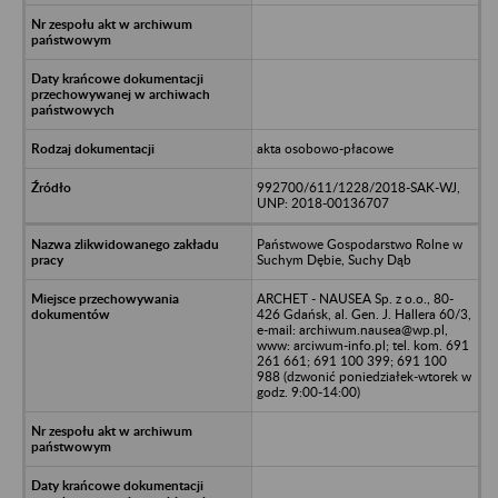
akta osobowo-płacowe
992700/611/1228/2018-SAK-WJ,
UNP: 2018-00136707
Państwowe Gospodarstwo Rolne w
Suchym Dębie, Suchy Dąb
ARCHET - NAUSEA Sp. z o.o., 80-
426 Gdańsk, al. Gen. J. Hallera 60/3,
e-mail: archiwum.nausea@wp.pl,
www: arciwum-info.pl; tel. kom. 691
261 661; 691 100 399; 691 100
988 (dzwonić poniedziałek-wtorek w
godz. 9:00-14:00)