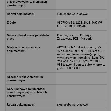
akta osobowo-płacowe
992700/611/1228/2018-SAK-WJ,
UNP: 2018-00136707
Przedsiębiorstwo Przemysłu
Zbożowego PZZ - Malbork
ARCHET - NAUSEA Sp. z o.o., 80-
426 Gdańsk, al. Gen. J. Hallera 60/3,
e-mail: archiwum.nausea@wp.pl,
www: arciwum-info.pl; tel. kom. 691
261 661; 691 100 399; 691 100
988 (dzwonić poniedziałek-wtorek w
godz. 9:00-14:00)
akta osobowo-płacowe