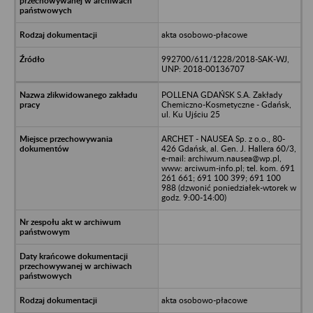
akta osobowo-płacowe
992700/611/1228/2018-SAK-WJ,
UNP: 2018-00136707
POLLENA GDAŃSK S.A. Zakłady
Chemiczno-Kosmetyczne - Gdańsk,
ul. Ku Ujściu 25
ARCHET - NAUSEA Sp. z o.o., 80-
426 Gdańsk, al. Gen. J. Hallera 60/3,
e-mail: archiwum.nausea@wp.pl,
www: arciwum-info.pl; tel. kom. 691
261 661; 691 100 399; 691 100
988 (dzwonić poniedziałek-wtorek w
godz. 9:00-14:00)
akta osobowo-płacowe