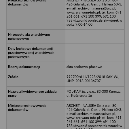
ARCHET - NAUSEA Sp. z o.o., 80-
426 Gdańsk, al. Gen. J. Hallera 60/3,
e-mail: archiwum.nausea@wp.pl,
www: arciwum-info.pl; tel. kom. 691
261 661; 691 100 399; 691 100
988 (dzwonić poniedziałek-wtorek w
godz. 9:00-14:00)
akta osobowo-płacowe
992700/611/1228/2018-SAK-WJ,
UNP: 2018-00136707
POL-KAP Sp. z o.o., 83-300 Kartuzy,
ul. Kościerska 1a
ARCHET - NAUSEA Sp. z o.o., 80-
426 Gdańsk, al. Gen. J. Hallera 60/3,
e-mail: archiwum.nausea@wp.pl,
www: arciwum-info.pl; tel. kom. 691
261 661; 691 100 399; 691 100
988 (dzwonić poniedziałek-wtorek w