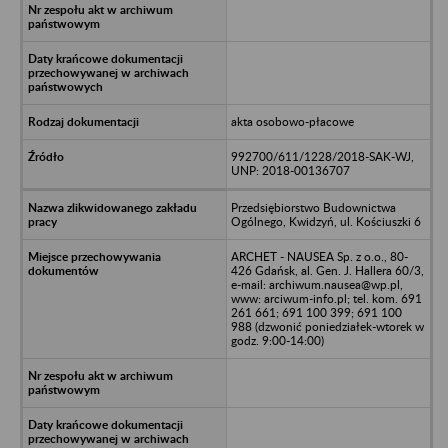
akta osobowo-płacowe
992700/611/1228/2018-SAK-WJ,
UNP: 2018-00136707
Przedsiębiorstwo Budownictwa
Ogólnego, Kwidzyń, ul. Kościuszki 6
ARCHET - NAUSEA Sp. z o.o., 80-
426 Gdańsk, al. Gen. J. Hallera 60/3,
e-mail: archiwum.nausea@wp.pl,
www: arciwum-info.pl; tel. kom. 691
261 661; 691 100 399; 691 100
988 (dzwonić poniedziałek-wtorek w
godz. 9:00-14:00)