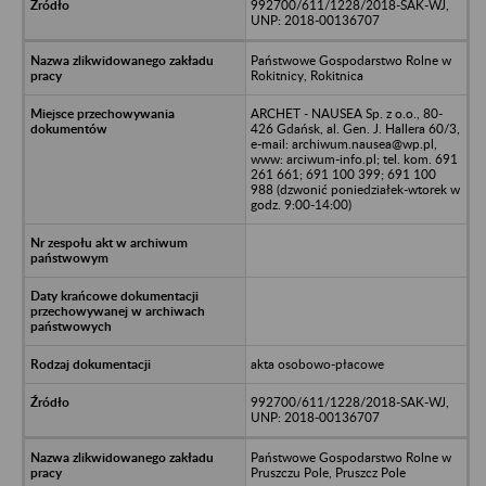
992700/611/1228/2018-SAK-WJ,
UNP: 2018-00136707
Państwowe Gospodarstwo Rolne w
Rokitnicy, Rokitnica
ARCHET - NAUSEA Sp. z o.o., 80-
426 Gdańsk, al. Gen. J. Hallera 60/3,
e-mail: archiwum.nausea@wp.pl,
www: arciwum-info.pl; tel. kom. 691
261 661; 691 100 399; 691 100
988 (dzwonić poniedziałek-wtorek w
godz. 9:00-14:00)
akta osobowo-płacowe
992700/611/1228/2018-SAK-WJ,
UNP: 2018-00136707
Państwowe Gospodarstwo Rolne w
Pruszczu Pole, Pruszcz Pole