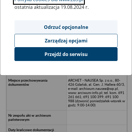
ostatnia aktualizacja 19.08.2024 r.
Wszystkie uwagi można przesyłać poprzez
formularz
Odrzuć opcjonalne
Zarządzaj opcjami
Ukryj wszystkie pozycje bazy
Przejdź do serwisu
Przedsiębiorstwo Usług
Turystycznych Gospodarki
Komunalnej OPWiK - Gdańsk
ARCHET - NAUSEA Sp. z o.o., 80-
426 Gdańsk, al. Gen. J. Hallera 60/3,
e-mail: archiwum.nausea@wp.pl,
www: arciwum-info.pl; tel. kom. 691
261 661; 691 100 399; 691 100
988 (dzwonić poniedziałek-wtorek w
godz. 9:00-14:00)