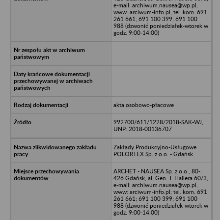
e-mail: archiwum.nausea@wp.pl,
www: arciwum-info.pl; tel. kom. 691
261 661; 691 100 399; 691 100
988 (dzwonić poniedziałek-wtorek w
godz. 9:00-14:00)
akta osobowo-płacowe
992700/611/1228/2018-SAK-WJ,
UNP: 2018-00136707
Zakłady Produkcyjno-Usługowe
POLORTEX Sp. z o.o. - Gdańsk
ARCHET - NAUSEA Sp. z o.o., 80-
426 Gdańsk, al. Gen. J. Hallera 60/3,
e-mail: archiwum.nausea@wp.pl,
www: arciwum-info.pl; tel. kom. 691
261 661; 691 100 399; 691 100
988 (dzwonić poniedziałek-wtorek w
godz. 9:00-14:00)