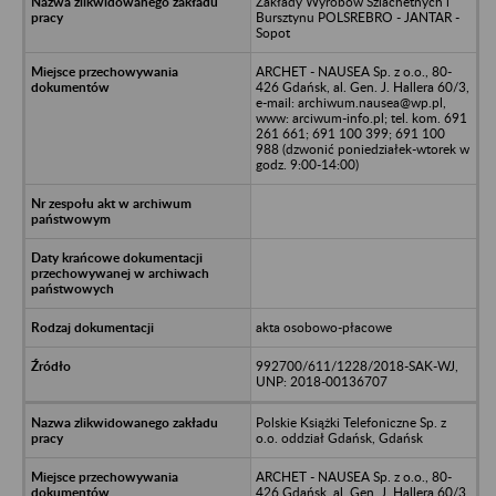
Zakłady Wyrobów Szlachetnych i
Bursztynu POLSREBRO - JANTAR -
Sopot
ARCHET - NAUSEA Sp. z o.o., 80-
426 Gdańsk, al. Gen. J. Hallera 60/3,
e-mail: archiwum.nausea@wp.pl,
www: arciwum-info.pl; tel. kom. 691
261 661; 691 100 399; 691 100
988 (dzwonić poniedziałek-wtorek w
godz. 9:00-14:00)
akta osobowo-płacowe
992700/611/1228/2018-SAK-WJ,
UNP: 2018-00136707
Polskie Książki Telefoniczne Sp. z
o.o. oddział Gdańsk, Gdańsk
ARCHET - NAUSEA Sp. z o.o., 80-
426 Gdańsk, al. Gen. J. Hallera 60/3,