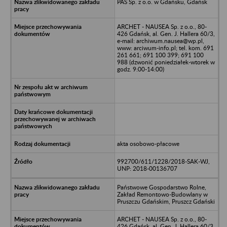
PAS Sp. z o.o. w Gdańsku, Gdańsk
ARCHET - NAUSEA Sp. z o.o., 80-
426 Gdańsk, al. Gen. J. Hallera 60/3,
e-mail: archiwum.nausea@wp.pl,
www: arciwum-info.pl; tel. kom. 691
261 661; 691 100 399; 691 100
988 (dzwonić poniedziałek-wtorek w
godz. 9:00-14:00)
akta osobowo-płacowe
992700/611/1228/2018-SAK-WJ,
UNP: 2018-00136707
Państwowe Gospodarstwo Rolne,
Zakład Remontowo-Budowlany w
Pruszczu Gdańskim, Pruszcz Gdański
ARCHET - NAUSEA Sp. z o.o., 80-
426 Gdańsk, al. Gen. J. Hallera 60/3,