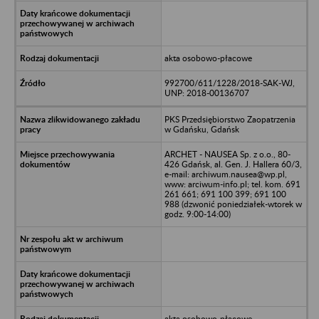
akta osobowo-płacowe
992700/611/1228/2018-SAK-WJ,
UNP: 2018-00136707
PKS Przedsiębiorstwo Zaopatrzenia
w Gdańsku, Gdańsk
ARCHET - NAUSEA Sp. z o.o., 80-
426 Gdańsk, al. Gen. J. Hallera 60/3,
e-mail: archiwum.nausea@wp.pl,
www: arciwum-info.pl; tel. kom. 691
261 661; 691 100 399; 691 100
988 (dzwonić poniedziałek-wtorek w
godz. 9:00-14:00)
akta osobowo-płacowe