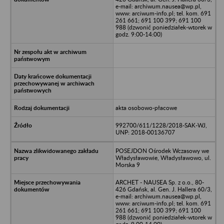
e-mail: archiwum.nausea@wp.pl,
www: arciwum-info.pl; tel. kom. 691
261 661; 691 100 399; 691 100
988 (dzwonić poniedziałek-wtorek w
godz. 9:00-14:00)
akta osobowo-płacowe
992700/611/1228/2018-SAK-WJ,
UNP: 2018-00136707
POSEJDON Ośrodek Wczasowy we
Władysławowie, Władysławowo, ul.
Morska 9
ARCHET - NAUSEA Sp. z o.o., 80-
426 Gdańsk, al. Gen. J. Hallera 60/3,
e-mail: archiwum.nausea@wp.pl,
www: arciwum-info.pl; tel. kom. 691
261 661; 691 100 399; 691 100
988 (dzwonić poniedziałek-wtorek w