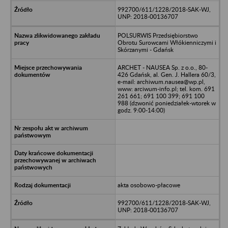
992700/611/1228/2018-SAK-WJ,
UNP: 2018-00136707
POLSURWIS Przedsiębiorstwo
Obrotu Surowcami Włókienniczymi i
Skórzanymi - Gdańsk
ARCHET - NAUSEA Sp. z o.o., 80-
426 Gdańsk, al. Gen. J. Hallera 60/3,
e-mail: archiwum.nausea@wp.pl,
www: arciwum-info.pl; tel. kom. 691
261 661; 691 100 399; 691 100
988 (dzwonić poniedziałek-wtorek w
godz. 9:00-14:00)
akta osobowo-płacowe
992700/611/1228/2018-SAK-WJ,
UNP: 2018-00136707