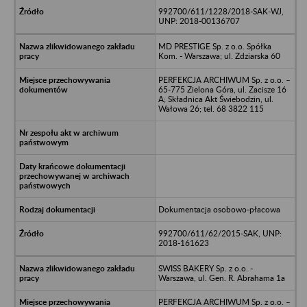
992700/611/1228/2018-SAK-WJ,
UNP: 2018-00136707
MD PRESTIGE Sp. z o.o. Spółka
Kom. - Warszawa; ul. Zdziarska 60
PERFEKCJA ARCHIWUM Sp. z o.o. –
65-775 Zielona Góra, ul. Zacisze 16
A; Składnica Akt Świebodzin, ul.
Wałowa 26; tel. 68 3822 115
Dokumentacja osobowo-płacowa
992700/611/62/2015-SAK, UNP:
2018-161623
SWISS BAKERY Sp. z o.o. -
Warszawa, ul. Gen. R. Abrahama 1a
PERFEKCJA ARCHIWUM Sp. z o.o. –