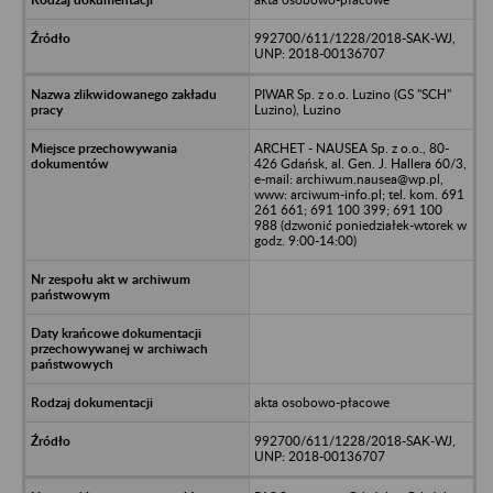
992700/611/1228/2018-SAK-WJ,
UNP: 2018-00136707
PIWAR Sp. z o.o. Luzino (GS "SCH"
Luzino), Luzino
ARCHET - NAUSEA Sp. z o.o., 80-
426 Gdańsk, al. Gen. J. Hallera 60/3,
e-mail: archiwum.nausea@wp.pl,
www: arciwum-info.pl; tel. kom. 691
261 661; 691 100 399; 691 100
988 (dzwonić poniedziałek-wtorek w
godz. 9:00-14:00)
akta osobowo-płacowe
992700/611/1228/2018-SAK-WJ,
UNP: 2018-00136707