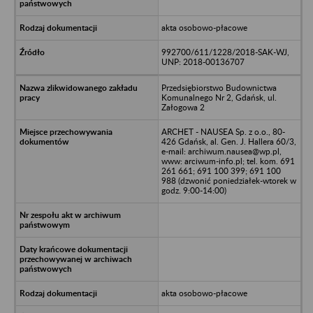
akta osobowo-płacowe
992700/611/1228/2018-SAK-WJ,
UNP: 2018-00136707
Przedsiębiorstwo Budownictwa
Komunalnego Nr 2, Gdańsk, ul.
Załogowa 2
ARCHET - NAUSEA Sp. z o.o., 80-
426 Gdańsk, al. Gen. J. Hallera 60/3,
e-mail: archiwum.nausea@wp.pl,
www: arciwum-info.pl; tel. kom. 691
261 661; 691 100 399; 691 100
988 (dzwonić poniedziałek-wtorek w
godz. 9:00-14:00)
akta osobowo-płacowe