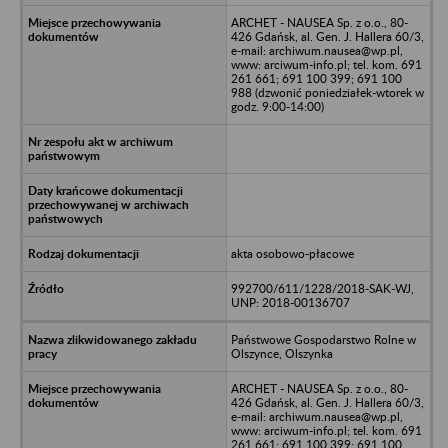
ARCHET - NAUSEA Sp. z o.o., 80-
426 Gdańsk, al. Gen. J. Hallera 60/3,
e-mail: archiwum.nausea@wp.pl,
www: arciwum-info.pl; tel. kom. 691
261 661; 691 100 399; 691 100
988 (dzwonić poniedziałek-wtorek w
godz. 9:00-14:00)
akta osobowo-płacowe
992700/611/1228/2018-SAK-WJ,
UNP: 2018-00136707
Państwowe Gospodarstwo Rolne w
Olszynce, Olszynka
ARCHET - NAUSEA Sp. z o.o., 80-
426 Gdańsk, al. Gen. J. Hallera 60/3,
e-mail: archiwum.nausea@wp.pl,
www: arciwum-info.pl; tel. kom. 691
261 661; 691 100 399; 691 100