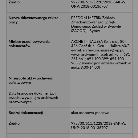
992700/611/1228/2018-SAK-WJ,
UNP: 2018-00136707
PREDOM-METRIX Zakłady
Zmechanizowanego Sprzętu
Domowego, Zakład w Bytowie
(ZAGOD) - Bytów
ARCHET - NAUSEA Sp. z o.o., 80-
426 Gdańsk, al. Gen. J. Hallera 60/3,
e-mail: archiwum.nausea@wp.pl,
www: arciwum-info.pl; tel. kom. 691
261 661; 691 100 399; 691 100
988 (dzwonić poniedziałek-wtorek w
godz. 9:00-14:00)
akta osobowo-płacowe
992700/611/1228/2018-SAK-WJ,
UNP: 2018-00136707