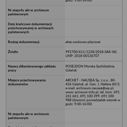
godz. 9:00-14:00)
akta osobowo-płacowe
992700/611/1228/2018-SAK-WJ,
UNP: 2018-00136707
POSEJDON Morska Spółdzielnia,
Gdańsk
ARCHET - NAUSEA Sp. z o.o., 80-
426 Gdańsk, al. Gen. J. Hallera 60/3,
e-mail: archiwum.nausea@wp.pl,
www: arciwum-info.pl; tel. kom. 691
261 661; 691 100 399; 691 100
988 (dzwonić poniedziałek-wtorek w
godz. 9:00-14:00)