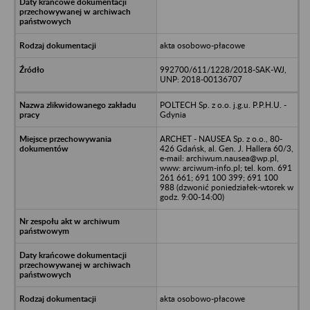
akta osobowo-płacowe
992700/611/1228/2018-SAK-WJ,
UNP: 2018-00136707
POLTECH Sp. z o.o. j.g.u. P.P.H.U. -
Gdynia
ARCHET - NAUSEA Sp. z o.o., 80-
426 Gdańsk, al. Gen. J. Hallera 60/3,
e-mail: archiwum.nausea@wp.pl,
www: arciwum-info.pl; tel. kom. 691
261 661; 691 100 399; 691 100
988 (dzwonić poniedziałek-wtorek w
godz. 9:00-14:00)
akta osobowo-płacowe