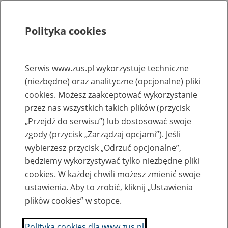
Polityka cookies
Szukaj
Menu
Serwis www.zus.pl wykorzystuje techniczne
(niezbędne) oraz analityczne (opcjonalne) pliki
Rejestry, ewidencje i archiwa
cookies. Możesz zaakceptować wykorzystanie
Baza zlikwidowanych lub
przez nas wszystkich takich plików (przycisk
„Przejdź do serwisu”) lub dostosować swoje
przekształconych zakładów pracy
zgody (przycisk „Zarządzaj opcjami”). Jeśli
wybierzesz przycisk „Odrzuć opcjonalne”,
Nazwa zakładu pracy:
będziemy wykorzystywać tylko niezbędne pliki
cookies. W każdej chwili możesz zmienić swoje
ustawienia. Aby to zrobić, kliknij „Ustawienia
plików cookies” w stopce.
SZUKAJ
Polityka cookies dla www.zus.pl