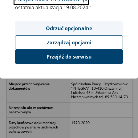
ostatnia aktualizacja 19.08.2024 r.
Wszystkie uwagi można przesyłać poprzez
formularz
Odrzuć opcjonalne
Zarządzaj opcjami
Ukryj wszystkie pozycje bazy
Przejdź do serwisu
Zakład Stolarski Stanisław Towcik,
Edward Olewnik w Niedzicy -
Niedzica
Spółdzielnia Pracy i Użytkowników
"INTEGRA" , 10-410 Olsztyn, ul.
Lubelska 43 b, Składnica Akt
Niearchiwalnych tel. 89 533-14-73
1993-2020