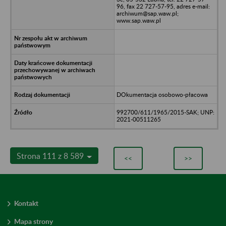
96, fax 22 727-57-95, adres e-mail:
archiwum@sap.waw.pl;
www.sap.waw.pl
DOkumentacja osobowo-płacowa
992700/611/1965/2015-SAK; UNP:
2021-00511265
Strona 111 z 8 589
<<
>>
Kontakt
Mapa strony