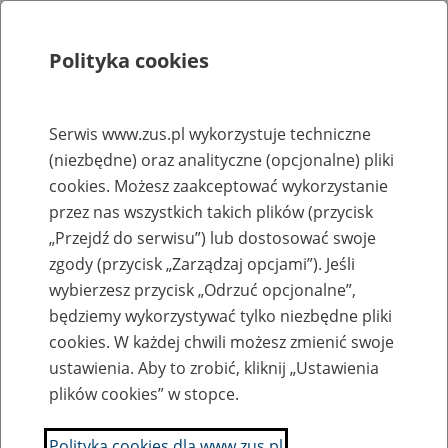
Polityka cookies
Szukaj
Menu
Serwis www.zus.pl wykorzystuje techniczne
(niezbędne) oraz analityczne (opcjonalne) pliki
Rejestry, ewidencje i archiwa
cookies. Możesz zaakceptować wykorzystanie
Baza zlikwidowanych lub
przez nas wszystkich takich plików (przycisk
„Przejdź do serwisu”) lub dostosować swoje
przekształconych zakładów pracy
zgody (przycisk „Zarządzaj opcjami”). Jeśli
wybierzesz przycisk „Odrzuć opcjonalne”,
Nazwa zakładu pracy:
będziemy wykorzystywać tylko niezbędne pliki
cookies. W każdej chwili możesz zmienić swoje
ustawienia. Aby to zrobić, kliknij „Ustawienia
plików cookies” w stopce.
SZUKAJ
Polityka cookies dla www.zus.pl