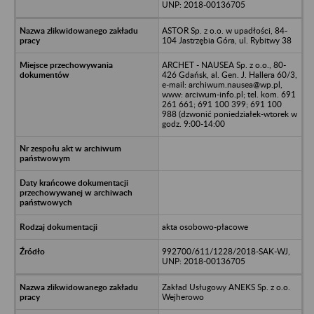
UNP: 2018-00136705
ASTOR Sp. z o.o. w upadłości, 84-
104 Jastrzębia Góra, ul. Rybitwy 38
ARCHET - NAUSEA Sp. z o.o., 80-
426 Gdańsk, al. Gen. J. Hallera 60/3,
e-mail: archiwum.nausea@wp.pl,
www: arciwum-info.pl; tel. kom. 691
261 661; 691 100 399; 691 100
988 (dzwonić poniedziałek-wtorek w
godz. 9:00-14:00
akta osobowo-płacowe
992700/611/1228/2018-SAK-WJ,
UNP: 2018-00136705
Zakład Usługowy ANEKS Sp. z o.o.
Wejherowo