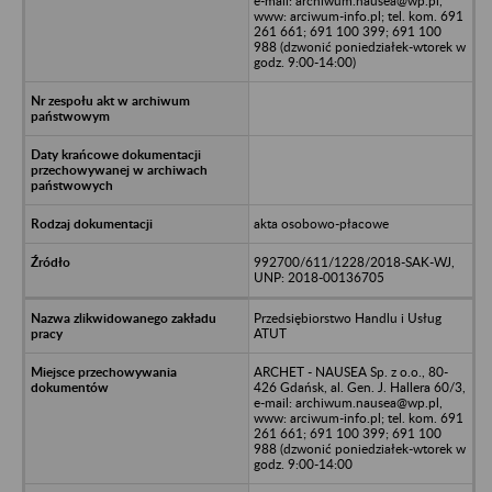
e-mail: archiwum.nausea@wp.pl,
www: arciwum-info.pl; tel. kom. 691
261 661; 691 100 399; 691 100
988 (dzwonić poniedziałek-wtorek w
godz. 9:00-14:00)
akta osobowo-płacowe
992700/611/1228/2018-SAK-WJ,
UNP: 2018-00136705
Przedsiębiorstwo Handlu i Usług
ATUT
ARCHET - NAUSEA Sp. z o.o., 80-
426 Gdańsk, al. Gen. J. Hallera 60/3,
e-mail: archiwum.nausea@wp.pl,
www: arciwum-info.pl; tel. kom. 691
261 661; 691 100 399; 691 100
988 (dzwonić poniedziałek-wtorek w
godz. 9:00-14:00