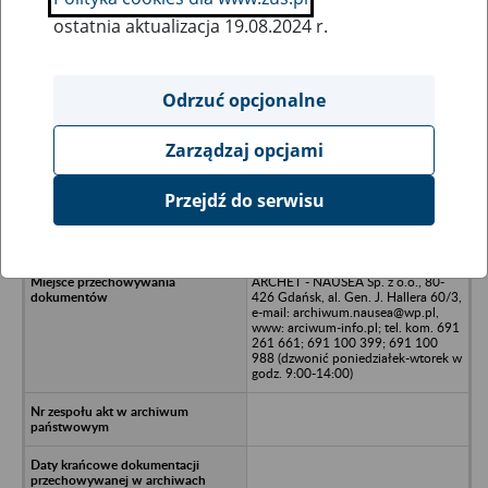
ostatnia aktualizacja 19.08.2024 r.
Wszystkie uwagi można przesyłać poprzez
formularz
Odrzuć opcjonalne
Zarządzaj opcjami
Ukryj wszystkie pozycje bazy
Przejdź do serwisu
BAŁTYK S.A. Stocznia w Gdańsku,
80-702 Gdańsk, ul. Rybitwy 4
ARCHET - NAUSEA Sp. z o.o., 80-
426 Gdańsk, al. Gen. J. Hallera 60/3,
e-mail: archiwum.nausea@wp.pl,
www: arciwum-info.pl; tel. kom. 691
261 661; 691 100 399; 691 100
988 (dzwonić poniedziałek-wtorek w
godz. 9:00-14:00)