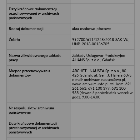
akta osobowo-płacowe
992700/611/1228/2018-SAK-WJ,
UNP: 2018-00136705
Zakłady Usługowo-Produkcyjne
ALIANS Sp. z o.o., Gdańsk
ARCHET - NAUSEA Sp. z o.o., 80-
426 Gdańsk, al. Gen. J. Hallera 60/3,
e-mail: archiwum.nausea@wp.pl,
www: arciwum-info.pl; tel. kom. 691
261 661; 691 100 399; 691 100
988 (dzwonić poniedziałek-wtorek w
godz. 9:00-14:00