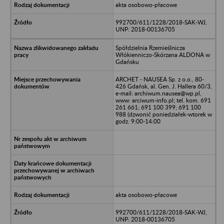
akta osobowo-płacowe
992700/611/1228/2018-SAK-WJ,
UNP: 2018-00136705
Spółdzielnia Rzemieślnicza
Włókienniczo-Skórzana ALDONA w
Gdańsku
ARCHET - NAUSEA Sp. z o.o., 80-
426 Gdańsk, al. Gen. J. Hallera 60/3,
e-mail: archiwum.nausea@wp.pl,
www: arciwum-info.pl; tel. kom. 691
261 661; 691 100 399; 691 100
988 (dzwonić poniedziałek-wtorek w
godz. 9:00-14:00
akta osobowo-płacowe
992700/611/1228/2018-SAK-WJ,
UNP: 2018-00136705