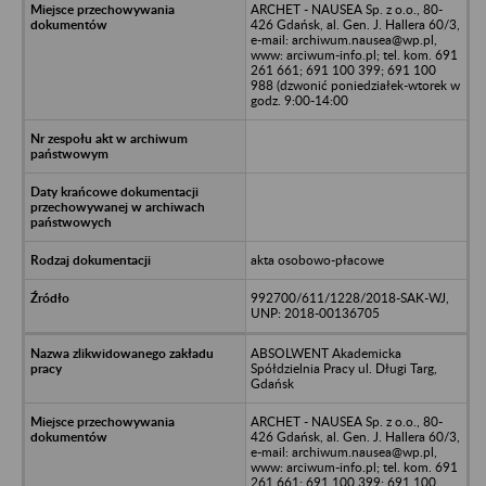
ARCHET - NAUSEA Sp. z o.o., 80-
426 Gdańsk, al. Gen. J. Hallera 60/3,
e-mail: archiwum.nausea@wp.pl,
www: arciwum-info.pl; tel. kom. 691
261 661; 691 100 399; 691 100
988 (dzwonić poniedziałek-wtorek w
godz. 9:00-14:00
akta osobowo-płacowe
992700/611/1228/2018-SAK-WJ,
UNP: 2018-00136705
ABSOLWENT Akademicka
Spółdzielnia Pracy ul. Długi Targ,
Gdańsk
ARCHET - NAUSEA Sp. z o.o., 80-
426 Gdańsk, al. Gen. J. Hallera 60/3,
e-mail: archiwum.nausea@wp.pl,
www: arciwum-info.pl; tel. kom. 691
261 661; 691 100 399; 691 100