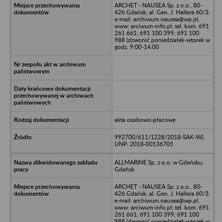
ARCHET - NAUSEA Sp. z o.o., 80-
426 Gdańsk, al. Gen. J. Hallera 60/3,
e-mail: archiwum.nausea@wp.pl,
www: arciwum-info.pl; tel. kom. 691
261 661; 691 100 399; 691 100
988 (dzwonić poniedziałek-wtorek w
godz. 9:00-14:00
akta osobowo-płacowe
992700/611/1228/2018-SAK-WJ,
UNP: 2018-00136705
ALLMARINE Sp. z o.o. w Gdańsku,
Gdańsk
ARCHET - NAUSEA Sp. z o.o., 80-
426 Gdańsk, al. Gen. J. Hallera 60/3,
e-mail: archiwum.nausea@wp.pl,
www: arciwum-info.pl; tel. kom. 691
261 661; 691 100 399; 691 100
988 (dzwonić poniedziałek-wtorek w