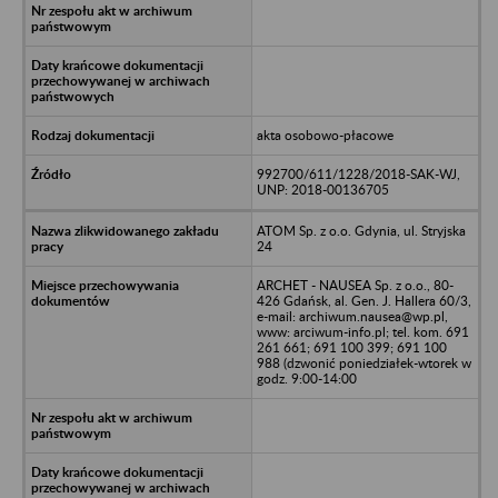
akta osobowo-płacowe
992700/611/1228/2018-SAK-WJ,
UNP: 2018-00136705
ATOM Sp. z o.o. Gdynia, ul. Stryjska
24
ARCHET - NAUSEA Sp. z o.o., 80-
426 Gdańsk, al. Gen. J. Hallera 60/3,
e-mail: archiwum.nausea@wp.pl,
www: arciwum-info.pl; tel. kom. 691
261 661; 691 100 399; 691 100
988 (dzwonić poniedziałek-wtorek w
godz. 9:00-14:00