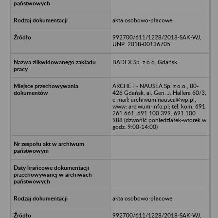
akta osobowo-płacowe
992700/611/1228/2018-SAK-WJ,
UNP: 2018-00136705
BADEX Sp. z o.o. Gdańsk
ARCHET - NAUSEA Sp. z o.o., 80-
426 Gdańsk, al. Gen. J. Hallera 60/3,
e-mail: archiwum.nausea@wp.pl,
www: arciwum-info.pl; tel. kom. 691
261 661; 691 100 399; 691 100
988 (dzwonić poniedziałek-wtorek w
godz. 9:00-14:00)
akta osobowo-płacowe
992700/611/1228/2018-SAK-WJ,