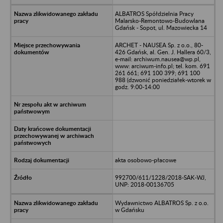
ALBATROS Spółdzielnia Pracy
Malarsko-Remontowo-Budowlana
Gdańsk - Sopot, ul. Mazowiecka 14
ARCHET - NAUSEA Sp. z o.o., 80-
426 Gdańsk, al. Gen. J. Hallera 60/3,
e-mail: archiwum.nausea@wp.pl,
www: arciwum-info.pl; tel. kom. 691
261 661; 691 100 399; 691 100
988 (dzwonić poniedziałek-wtorek w
godz. 9:00-14:00
akta osobowo-płacowe
992700/611/1228/2018-SAK-WJ,
UNP: 2018-00136705
Wydawnictwo ALBATROS Sp. z o.o.
w Gdańsku