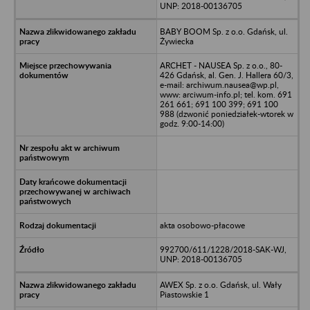
UNP: 2018-00136705
BABY BOOM Sp. z o.o. Gdańsk, ul.
Żywiecka
ARCHET - NAUSEA Sp. z o.o., 80-
426 Gdańsk, al. Gen. J. Hallera 60/3,
e-mail: archiwum.nausea@wp.pl,
www: arciwum-info.pl; tel. kom. 691
261 661; 691 100 399; 691 100
988 (dzwonić poniedziałek-wtorek w
godz. 9:00-14:00)
akta osobowo-płacowe
992700/611/1228/2018-SAK-WJ,
UNP: 2018-00136705
AWEX Sp. z o.o. Gdańsk, ul. Wały
Piastowskie 1