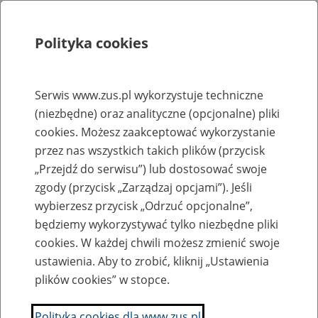
Polityka cookies
Szukaj
Menu
Serwis www.zus.pl wykorzystuje techniczne
(niezbędne) oraz analityczne (opcjonalne) pliki
Rejestry, ewidencje i archiwa
cookies. Możesz zaakceptować wykorzystanie
Baza zlikwidowanych lub
przez nas wszystkich takich plików (przycisk
„Przejdź do serwisu”) lub dostosować swoje
przekształconych zakładów pracy
zgody (przycisk „Zarządzaj opcjami”). Jeśli
wybierzesz przycisk „Odrzuć opcjonalne”,
Nazwa zakładu pracy:
będziemy wykorzystywać tylko niezbędne pliki
cookies. W każdej chwili możesz zmienić swoje
ustawienia. Aby to zrobić, kliknij „Ustawienia
plików cookies” w stopce.
SZUKAJ
Polityka cookies dla www.zus.pl