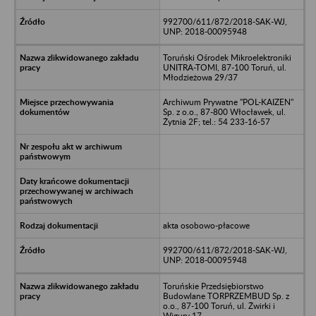
992700/611/872/2018-SAK-WJ,
UNP: 2018-00095948
Toruński Ośrodek Mikroelektroniki
UNITRA-TOMI, 87-100 Toruń, ul.
Młodzieżowa 29/37
Archiwum Prywatne "POL-KAIZEN"
Sp. z o.o., 87-800 Włocławek, ul.
Żytnia 2F; tel.: 54 233-16-57
akta osobowo-płacowe
992700/611/872/2018-SAK-WJ,
UNP: 2018-00095948
Toruńskie Przedsiębiorstwo
Budowlane TORPRZEMBUD Sp. z
o.o., 87-100 Toruń, ul. Żwirki i
Wigury 17