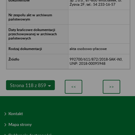
Sp. z o.o., 87-800 Włocławek, ul.
Żytnia 2F; tel.: 54 233-16-57
akta osobowo-płacowe
992700/611/872/2018-SAK-WJ,
UNP: 2018-00095948
Strona 118 z 859
<<
>>
Kontakt
Mapa strony