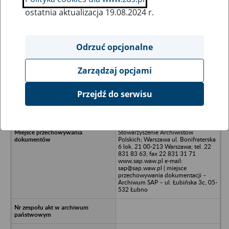
ostatnia aktualizacja 19.08.2024 r.
Wszystkie uwagi można przesyłać poprzez
formularz
Odrzuć opcjonalne
Zarządzaj opcjami
Ukryj wszystkie pozycje bazy
Przejdź do serwisu
TWG Services Limited - Warszawa,
Plac Przymierza 6
Stowarzyszenie Archiwistów
Polskich; Warszawa ul. Bonifraterska
6 lok. 21 00-213 Warszawa; tel. 22
831 83 63; fax 22 831 31 71
www.sap.waw.pl e-mail:
sap@sap.waw.pl ( miejsce
przechowywania dokumentacji –
Archiwum SAP – ul. Łubińska 3c, 05-
532 Łubno