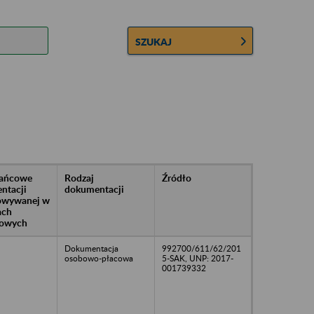
SZUKAJ
rańcowe
Rodzaj
Źródło
ntacji
dokumentacji
owywanej w
ach
owych
Dokumentacja
992700/611/62/201
osobowo-płacowa
5-SAK, UNP: 2017-
001739332