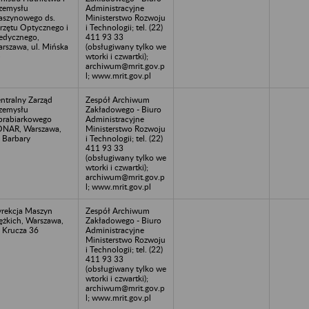
zemysłu
Administracyjne
szynowego ds.
Ministerstwo Rozwoju
rzętu Optycznego i
i Technologii; tel. (22)
dycznego,
411 93 33
rszawa, ul. Mińska
(obsługiwany tylko we
5
wtorki i czwartki);
archiwum@mrit.gov.p
l; www.mrit.gov.pl
ntralny Zarząd
Zespół Archiwum
zemysłu
Zakładowego - Biuro
rabiarkowego
Administracyjne
NAR, Warszawa,
Ministerstwo Rozwoju
. Barbary
i Technologii; tel. (22)
411 93 33
(obsługiwany tylko we
wtorki i czwartki);
archiwum@mrit.gov.p
l; www.mrit.gov.pl
rekcja Maszyn
Zespół Archiwum
ężkich, Warszawa,
Zakładowego - Biuro
. Krucza 36
Administracyjne
Ministerstwo Rozwoju
i Technologii; tel. (22)
411 93 33
(obsługiwany tylko we
wtorki i czwartki);
archiwum@mrit.gov.p
l; www.mrit.gov.pl