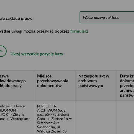
wa zakładu pracy:
ystkie uwagi można przesyłać poprzez
formularz
Ukryj wszystkie pozycje bazy
azwa
Miejsce
Nr zespołu akt w
Daty k
likwidowanego
przechowywania
archiwum
dokume
akładu pracy
dokumentów
państwowym
przech
archiw
państw
ółdzielnia Pracy
PERFEKCJA
UDOMONT
ARCHIWUM Sp. z
PORT - Zielona
o.o., 65-775 Zielona
ra; ul. Westerplatte
Góra, ul. Zacisze 16 A;
Składnica Akt
Świebodzin, ul.
Wałowa 26; tel. 68