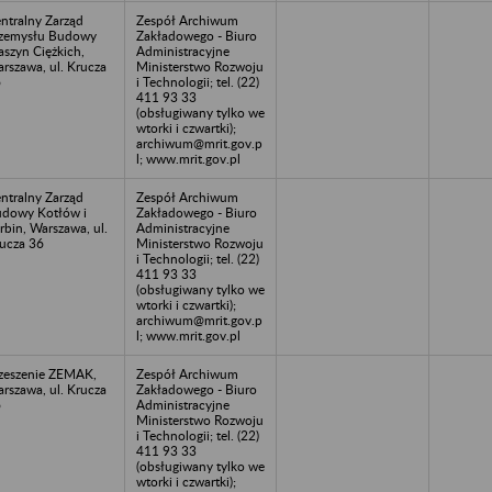
ntralny Zarząd
Zespół Archiwum
zemysłu Budowy
Zakładowego - Biuro
szyn Ciężkich,
Administracyjne
rszawa, ul. Krucza
Ministerstwo Rozwoju
6
i Technologii; tel. (22)
411 93 33
(obsługiwany tylko we
wtorki i czwartki);
archiwum@mrit.gov.p
l; www.mrit.gov.pl
ntralny Zarząd
Zespół Archiwum
dowy Kotłów i
Zakładowego - Biuro
rbin, Warszawa, ul.
Administracyjne
ucza 36
Ministerstwo Rozwoju
i Technologii; tel. (22)
411 93 33
(obsługiwany tylko we
wtorki i czwartki);
archiwum@mrit.gov.p
l; www.mrit.gov.pl
zeszenie ZEMAK,
Zespół Archiwum
rszawa, ul. Krucza
Zakładowego - Biuro
6
Administracyjne
Ministerstwo Rozwoju
i Technologii; tel. (22)
411 93 33
(obsługiwany tylko we
wtorki i czwartki);