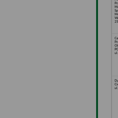
Pr
Ma
Sp
Me
Wa
2
Ce
Pr
Ob
PO
ul
Dy
Ci
ul