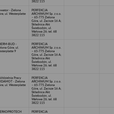
3822 115
wator - Zielona
PERFEKCJA
ra; ul. Westerplatte
ARCHIWUM Sp. z o.o.
– 65-775 Zielona
Góra, ul. Zacisze 16 A;
Składnica Akt
Świebodzin, ul.
Wałowa 26; tel. 68
3822 115
HERM-BUD -
PERFEKCJA
elona Góra; ul.
ARCHIWUM Sp. z o.o.
sterplatte 9
– 65-775 Zielona
Góra, ul. Zacisze 16 A;
Składnica Akt
Świebodzin, ul.
Wałowa 26; tel. 68
3822 115
ółdzielnia Pracy
PERFEKCJA
UDAMOT - Zielona
ARCHIWUM Sp. z o.o.
ra; ul. Westerplatte
– 65-775 Zielona
Góra, ul. Zacisze 16 A;
Składnica Akt
Świebodzin, ul.
Wałowa 26; tel. 68
3822 115
NERKOPROTECH
PERFEKCJA