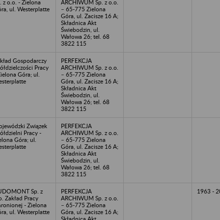
. z o.o. - Zielona
ARCHIWUM Sp. z o.o.
ra, ul. Westerplatte
– 65-775 Zielona
Góra, ul. Zacisze 16 A;
Składnica Akt
Świebodzin, ul.
Wałowa 26; tel. 68
3822 115
kład Gospodarczy
PERFEKCJA
ółdzielczości Pracy
ARCHIWUM Sp. z o.o.
Zielona Góra; ul.
– 65-775 Zielona
sterplatte
Góra, ul. Zacisze 16 A;
Składnica Akt
Świebodzin, ul.
Wałowa 26; tel. 68
3822 115
jewódzki Związek
PERFEKCJA
ółdzielni Pracy -
ARCHIWUM Sp. z o.o.
elona Góra; ul.
– 65-775 Zielona
sterplatte
Góra, ul. Zacisze 16 A;
Składnica Akt
Świebodzin, ul.
Wałowa 26; tel. 68
3822 115
UDOMONT Sp. z
PERFEKCJA
1963 - 
o. Zakład Pracy
ARCHIWUM Sp. z o.o.
ronionej - Zielona
– 65-775 Zielona
ra, ul. Westerplatte
Góra, ul. Zacisze 16 A;
Składnica Akt