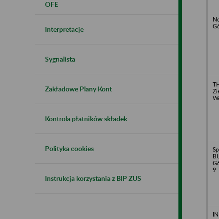
OFE
No
Gó
Interpretacje
Sygnalista
T
Zakładowe Plany Kont
Zi
We
Kontrola płatników składek
Polityka cookies
Sp
B
Gó
9
Instrukcja korzystania z BIP ZUS
I