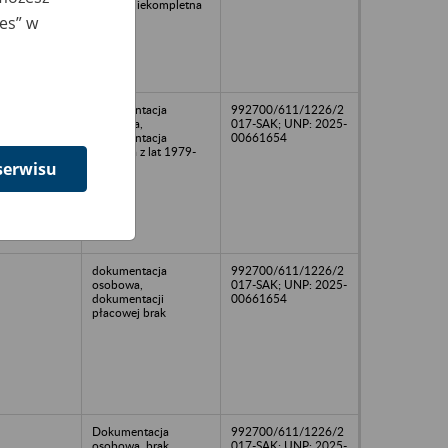
1988 - niekompletna
ies” w
dokumentacja
992700/611/1226/2
osobowa,
017-SAK; UNP: 2025-
dokumentacja
00661654
płacowa z lat 1979-
1989
serwisu
dokumentacja
992700/611/1226/2
osobowa,
017-SAK; UNP: 2025-
dokumentacji
00661654
płacowej brak
Dokumentacja
992700/611/1226/2
osobowa, brak
017-SAK; UNP: 2025-