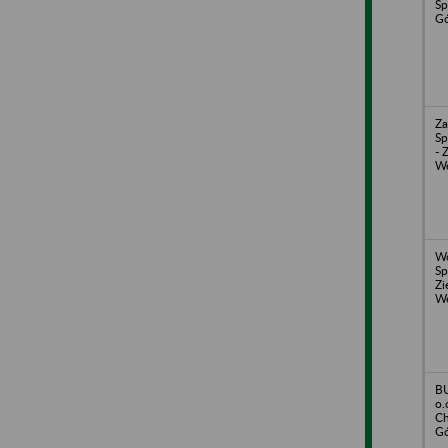
Sp
Gó
Za
Sp
- 
We
Wo
Sp
Zi
We
B
o.
Ch
Gó