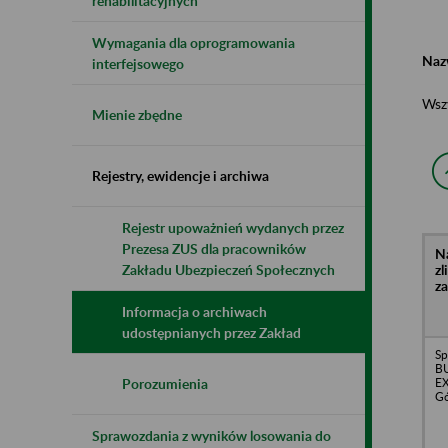
rehabilitacyjnych
Wymagania dla oprogramowania
Naz
interfejsowego
Wsz
Mienie zbędne
Rejestry, ewidencje i archiwa
Rejestr upoważnień wydanych przez
Prezesa ZUS dla pracowników
N
z
Zakładu Ubezpieczeń Społecznych
z
Informacja o archiwach
udostępnianych przez Zakład
Sp
B
EX
Porozumienia
Gó
Sprawozdania z wyników losowania do