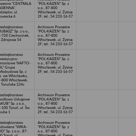
sienne "CENTRALA
"POL-KAIZEN" Sp. z
SIENNA",
o.o., 87-800
dziejów, ul.
Włocławek, ul. Żytnia
owiecka 6
2F; tel.: 54 233-16-57
zedsiębiorstwo
Archiwum Prywatne
UBASZ" Sp. z o.o.,
"POL-KAIZEN" Sp. z
-720 Ciechocinek,
o.o., 87-800
. Zdrojowa 54
Włocławek, ul. Żytnia
2F; tel.: 54 233-16-57
zedsiębiorstwo
Archiwum Prywatne
westycyjno-
"POL-KAIZEN" Sp. z
emontowe 'NAFTO-
o.o., 87-800
L" Grupa
Włocławek, ul. Żytnia
ftobudowa Sp. z
2F; tel.: 54 233-16-57
o. we Włocławku,
-800 Włocławek,
. Toruńska 224c
zedsiębiorstwo
Archiwum Prywatne
andlowo Usługowe
"POL-KAIZEN" Sp. z
AKUB" Sp. z o.o.,
o.o., 87-800
-100 Toruń, ul. Św.
Włocławek, ul. Żytnia
kuba 1
2F; tel.: 54 233-16-57
zedsiębiorstwo
Archiwum Prywatne
dowlane "WIKA-
"POL-KAIZEN" Sp. z
D" Sp. z o.o., 87-
o.o., 87-800
0 Toruń, ul.
Włocławek, ul. Żytnia