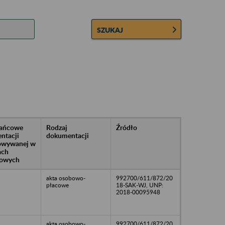
SZUKAJ
rańcowe
Rodzaj
Źródło
ntacji
dokumentacji
owywanej w
ach
owych
akta osobowo-
992700/611/872/20
płacowe
18-SAK-WJ, UNP:
2018-00095948
akta osobowo-
992700/611/872/20