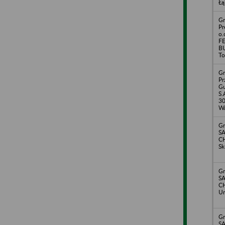
Łą
Gr
Pr
o.
F
BU
To
Gr
Pr
G
S.
30
Wa
Gm
S
C
Sk
Gm
S
C
Un
Gm
S