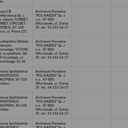
ka
upa CB
Archiwum Prywatne
efabrykacja Sp. z
"POL-KAIZEN" Sp. z
o. (dawny TORBET,
o.o., 87-800
ERBET, OPOLBET,
Włocławek, ul. Żytnia
DREX), 87-100
2F; tel.: 54 233-16-57
ruń, ul. Polna 121
udziądzkie Zakłady
Archiwum Prywatne
zemysłu
"POL-KAIZEN" Sp. z
umowego "STOMIL"
o.o., 87-800
A. w upadłości, 86-
Włocławek, ul. Żytnia
0 Grudziądz, ul.
2F; tel.: 54 233-16-57
ryńskiego 32-36
inna Spółdzielnia
Archiwum Prywatne
AMOPOMOC
"POL-KAIZEN" Sp. z
HŁOPSKA, 87-510
o.o., 87-800
rwilno
Włocławek, ul. Żytnia
2F; tel.: 54 233-16-57
inna Spółdzielnia
Archiwum Prywatne
AMOPOMOC
"POL-KAIZEN" Sp. z
HŁOPSKA, 86-260
o.o., 87-800
isław
Włocławek, ul. Żytnia
2F; tel.: 54 233-16-57
inna Spółdzielnia
Archiwum Prywatne
AMOPOMOC
"POL-KAIZEN" Sp. z