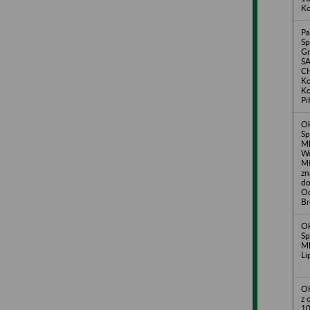
Ko
Pa
Sp
Gm
S
C
Ko
Ko
Pi
O
Sp
Ml
Wą
Mł
zn
d
Od
Br
O
Sp
Ml
Li
O
z 
10