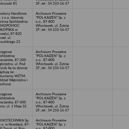
ściuszki 81
2F; tel.: 54 233-16-57
wilony Handlowe
Archiwum Prywatne
. z o.o. (dawniej
"POL-KAIZEN" Sp. z
inna Spółdzielnia
o.o., 87-800
AMOPOMOC
Włocławek, ul. Żytnia
HŁOPSKA w
2F; tel.: 54 233-16-57
walu), 87-820
wal, ul.
łsudskiego 23
kręgowa
Archiwum Prywatne
ółdzielnia
"POL-KAIZEN" Sp. z
eczarska, 87-200
o.o., 87-800
brzeźno, ul. Pod
Włocławek, ul. Żytnia
ynik 4a (w zbiorze
2F; tel.: 54 233-16-57
ajdują sie
okumenty WZTM:
dział Wąbrzeźno i
odnica)
kręgowa
Archiwum Prywatne
ółdzielnia
"POL-KAIZEN" Sp. z
eczarska, 87-600
o.o., 87-800
pno, ul. 1 Maja 32
Włocławek, ul. Żytnia
2F; tel.: 54 233-16-57
KNOTECHNIKA Sp.
Archiwum Prywatne
o.o. w likwidacji, 87-
"POL-KAIZEN" Sp. z
0 Toruń, ul. Przy
o.o., 87-800