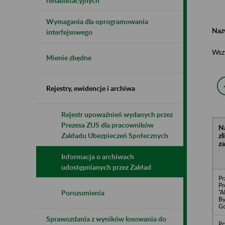
rehabilitacyjnych
Wymagania dla oprogramowania
Naz
interfejsowego
Wsz
Mienie zbędne
Rejestry, ewidencje i archiwa
Rejestr upoważnień wydanych przez
Prezesa ZUS dla pracowników
N
z
Zakładu Ubezpieczeń Społecznych
z
Informacja o archiwach
udostępnianych przez Zakład
Pr
Pr
"A
Porozumienia
By
Gd
Sprawozdania z wyników losowania do
Pr