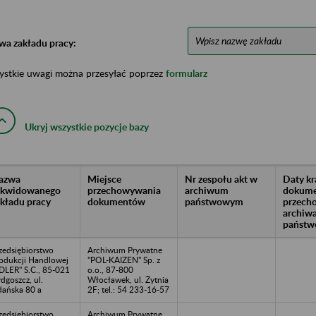
wa zakładu pracy:
ystkie uwagi można przesyłać poprzez
formularz
Ukryj wszystkie pozycje bazy
azwa
Miejsce
Nr zespołu akt w
Daty k
likwidowanego
przechowywania
archiwum
dokume
akładu pracy
dokumentów
państwowym
przech
archiw
państw
zedsiębiorstwo
Archiwum Prywatne
odukcji Handlowej
"POL-KAIZEN" Sp. z
DLER" S.C., 85-021
o.o., 87-800
dgoszcz, ul.
Włocławek, ul. Żytnia
ańska 80 a
2F; tel.: 54 233-16-57
zedsiębiorstwo
Archiwum Prywatne