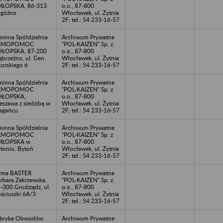
HŁOPSKA, 86-313
o.o., 87-800
ogóźno
Włocławek, ul. Żytnia
2F; tel.: 54 233-16-57
inna Spółdzielnia
Archiwum Prywatne
AMOPOMOC
"POL-KAIZEN" Sp. z
HŁOPSKA, 87-200
o.o., 87-800
brzeźno, ul. Gen.
Włocławek, ul. Żytnia
korskiego 6
2F; tel.: 54 233-16-57
inna Spółdzielnia
Archiwum Prywatne
AMOPOMOC
"POL-KAIZEN" Sp. z
HŁOPSKA,
o.o., 87-800
eszawa z siedzibą w
Włocławek, ul. Żytnia
agańcu
2F; tel.: 54 233-16-57
inna Spółdzielnia
Archiwum Prywatne
AMOPOMOC
"POL-KAIZEN" Sp. z
HŁOPSKA w
o.o., 87-800
toniu, Bytoń
Włocławek, ul. Żytnia
2F; tel.: 54 233-16-57
rma BASTER
Archiwum Prywatne
rbara Zakrzewska,
"POL-KAIZEN" Sp. z
-300 Grudziądz, ul.
o.o., 87-800
ściuszki 6A/3
Włocławek, ul. Żytnia
2F; tel.: 54 233-16-57
abryka Obwodów
Archiwum Prywatne