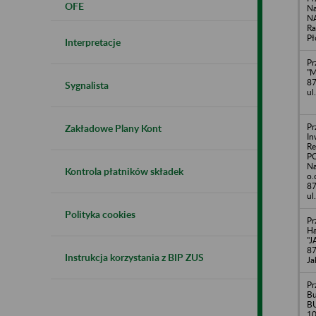
OFE
Na
NA
Ra
Pł
Interpretacje
Pr
"M
87
Sygnalista
ul
Pr
Zakładowe Plany Kont
In
R
PO
Na
Kontrola płatników składek
o.
87
ul
Polityka cookies
Pr
H
"J
87
Instrukcja korzystania z BIP ZUS
Ja
Pr
Bu
BU
10