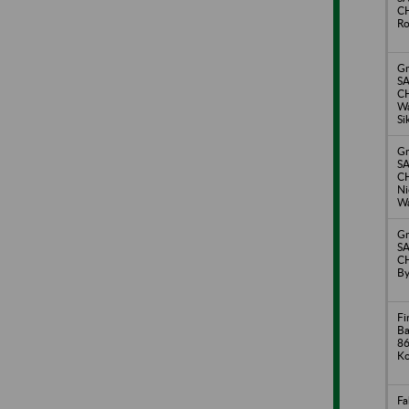
C
R
Gm
S
C
Wą
Si
Gm
S
C
Ni
W
Gm
S
C
By
Fi
Ba
86
Ko
F