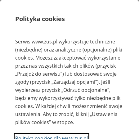
Polityka cookies
Szukaj
Menu
Serwis www.zus.pl wykorzystuje techniczne
(niezbędne) oraz analityczne (opcjonalne) pliki
Rejestry, ewidencje i archiwa
cookies. Możesz zaakceptować wykorzystanie
Baza zlikwidowanych lub
przez nas wszystkich takich plików (przycisk
„Przejdź do serwisu”) lub dostosować swoje
przekształconych zakładów pracy
zgody (przycisk „Zarządzaj opcjami”). Jeśli
wybierzesz przycisk „Odrzuć opcjonalne”,
Nazwa zakładu pracy:
będziemy wykorzystywać tylko niezbędne pliki
cookies. W każdej chwili możesz zmienić swoje
ustawienia. Aby to zrobić, kliknij „Ustawienia
plików cookies” w stopce.
SZUKAJ
Polityka cookies dla www.zus.pl