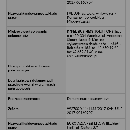
2017-00160907
FABLON Sp. z o.o. w likwidacji -
Konstantynów Łódzki, ul.
Mickiewicza 29
IMPEL BUSINESS SOLUTIONS Sp. z
o.o.; 50-304 Wrocław, ul. Antoniego
Słonimskiego 6; Miejsce
wykonywania działalności – Łódź, ul.
Rokicińska 168; tel. 42 650 19 92;
fax 42 652 81 40; e-mail
archiwum@impel.pl
Dokumentacja pracownicza
992700/611/1133/2017-SAK; UNP:
2017-00160907
EURO AZJA F&B LTD. W likwidacji -
Łódź, ul. Duńska 3/5