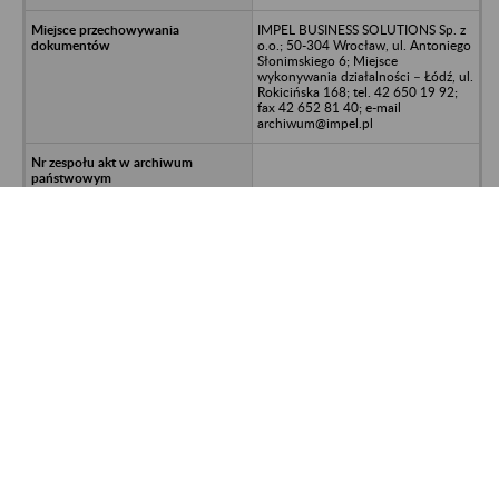
IMPEL BUSINESS SOLUTIONS Sp. z
o.o.; 50-304 Wrocław, ul. Antoniego
Słonimskiego 6; Miejsce
wykonywania działalności – Łódź, ul.
Rokicińska 168; tel. 42 650 19 92;
fax 42 652 81 40; e-mail
archiwum@impel.pl
992700/611/1133/2017-SAK; UNP:
2017-00160907
Centermarket Handlowa
Spółdzielnia Spożywców Społem w
Łodzi - Łódź, ul. Wydawnicza 21
IMPEL BUSINESS SOLUTIONS Sp. z
o.o.; 50-304 Wrocław, ul. Antoniego
Słonimskiego 6; Miejsce