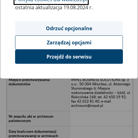
ostatnia aktualizacja 19.08.2024 r.
Wszystkie uwagi można przesyłać poprzez
formularz
Odrzuć opcjonalne
Zarządzaj opcjami
Ukryj wszystkie pozycje bazy
Przejdź do serwisu
FORMEX - Sp. z o.o. - w likwidacji -
Koluszki; ul. 11 Listopada 65
IMPEL BUSINESS SOLUTIONS Sp. z
o.o.; 50-304 Wrocław, ul. Antoniego
Słonimskiego 6; Miejsce
wykonywania działalności – Łódź, ul.
Rokicińska 168; tel. 42 650 19 92;
fax 42 652 81 40; e-mail
archiwum@impel.pl