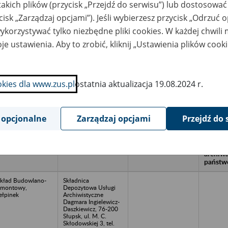
takich plików (przycisk „Przejdź do serwisu”) lub dostosować
cisk „Zarządzaj opcjami”). Jeśli wybierzesz przycisk „Odrzuć 
korzystywać tylko niezbędne pliki cookies. W każdej chwili
wa zakładu pracy:
je ustawienia. Aby to zrobić, kliknij „Ustawienia plików cook
ystkie uwagi można przesyłać poprzez
formularz
okies dla www.zus.pl
ostatnia aktualizacja 19.08.2024 r.
Ukryj wszystkie pozycje bazy
 opcjonalne
Zarządzaj opcjami
Przejdź do 
azwa
Miejsce
Nr zespołu akt w
Daty k
likwidowanego
przechowywania
archiwum
dokume
akładu pracy
dokumentów
państwowym
przech
archiw
państw
kład Budowlano-
Składnica
emontowy,
Depozytowa Usługi
ełpinek
Archiwistyczne
Dagmara Ingielewicz-
Daszkiewicz, 76-200
Słupsk, ul. M. C.
Skłodowskiej 3, tel.