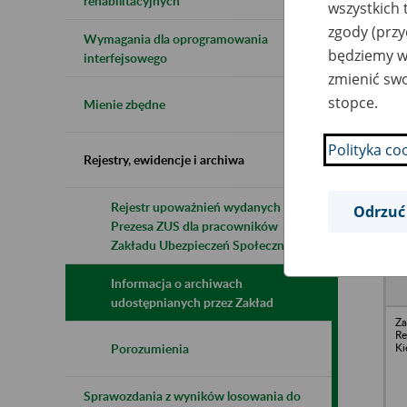
rehabilitacyjnych
wszystkich 
zgody (przy
Wymagania dla oprogramowania
będziemy wy
Naz
interfejsowego
zmienić swo
Wsz
stopce.
Mienie zbędne
Polityka co
Rejestry, ewidencje i archiwa
Rejestr upoważnień wydanych przez
Odrzuć
Prezesa ZUS dla pracowników
N
z
Zakładu Ubezpieczeń Społecznych
z
Informacja o archiwach
udostępnianych przez Zakład
Za
R
Ki
Porozumienia
Sprawozdania z wyników losowania do