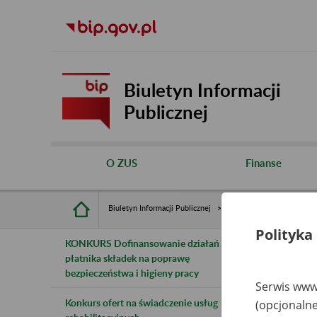
Biuletyn Informacji
Publicznej
O ZUS
Finanse
Biuletyn Informacji Publicznej
Inne
Rejestry, ewiden
Polityka
KONKURS Dofinansowanie działań
B
płatnika składek na poprawę
bezpieczeństwa i higieny pracy
z
Serwis www.
Konkurs ofert na świadczenie usług
(opcjonalne