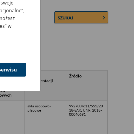
 swoje
opcjonalne”,
 możesz
SZUKAJ
ies” w
serwisu
rańcowe
Rodzaj
Źródło
ntacji
dokumentacji
owywanej w
ach
owych
akta osobowo-
992700/611/555/20
płacowe
18-SAK, UNP: 2018-
00040691