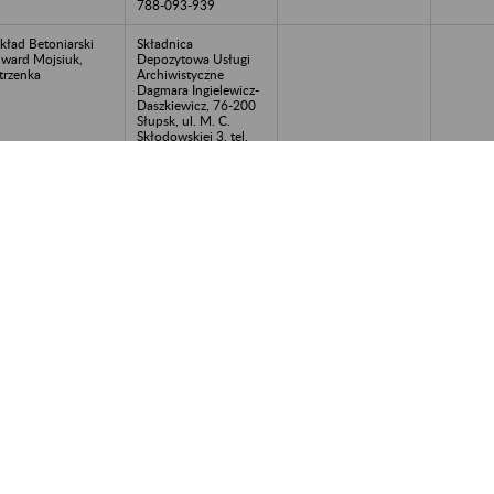
788-093-939
kład Betoniarski
Składnica
ward Mojsiuk,
Depozytowa Usługi
trzenka
Archiwistyczne
Dagmara Ingielewicz-
Daszkiewicz, 76-200
Słupsk, ul. M. C.
Skłodowskiej 3, tel.
788-093-939
F Sp. z o.o., Słupsk
Składnica
Depozytowa Usługi
Archiwistyczne
Dagmara Ingielewicz-
Daszkiewicz, 76-200
Słupsk, ul. M. C.
Skłodowskiej 3, tel.
788-093-939
kład Gospodarczy
Składnica
GS, Miastko
Depozytowa Usługi
Archiwistyczne
Dagmara Ingielewicz-
Daszkiewicz, 76-200
Słupsk, ul. M. C.
Skłodowskiej 3, tel.
788-093-939
RELAND S.A.,
Składnica