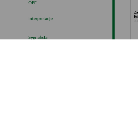
OFE
Za
Ed
Interpretacje
Ju
Sygnalista
Y&
Zakładowe Plany Kont
Kontrola płatników składek
Polityka cookies
Za
WZ
Instrukcja korzystania z BIP ZUS
WI