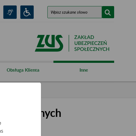
Obsługa Klienta
Inne
kształconych
e
as