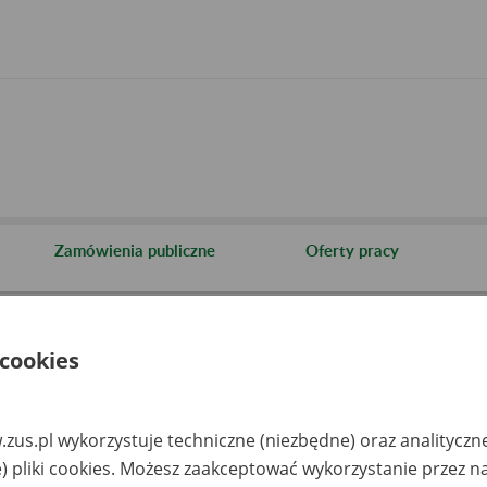
Zamówienia publiczne
Oferty pracy
cje i archiwa
Informacja o archiwach udostępnianych przez Zakład
 cookies
aza zlikwidowanych lub prze
akładów pracy
zus.pl wykorzystuje techniczne (niezbędne) oraz analityczn
) pliki cookies. Możesz zaakceptować wykorzystanie przez n