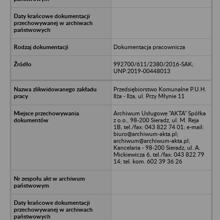
Dokumentacja pracownicza
992700/611/2380/2016-SAK;
UNP:2019-00448013
Przedsiębiorstwo Komunalne P.U.H.
Ilża - Ilża, ul. Przy Młynie 11
Archiwum Usługowe "AKTA" Spółka
z o.o., 98-200 Sieradz, ul. M. Reja
1B, tel./fax: 043 822 74 01; e-mail:
biuro@archiwum-akta.pl;
archiwum@archiwum-akta.pl;
Kancelaria - 98-200 Sieradz, ul. A.
Mickiewicza 6, tel./fax: 043 822 79
14; tel. kom. 602 39 36 26