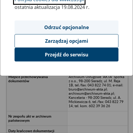
ostatnia aktualizacja 19.08.2024 r.
Wszystkie uwagi można przesyłać poprzez
formularz
Odrzuć opcjonalne
Zarządzaj opcjami
Ukryj wszystkie pozycje bazy
Przejdź do serwisu
KLOPFER Sp. z o.o. w Opolu
Archiwum Usługowe "AKTA" Spółka
z o.o., 98-200 Sieradz, ul. M. Reja
1B, tel./fax: 043 822 74 01; e-mail:
biuro@archiwum-akta.pl;
archiwum@archiwum-akta.pl;
Kancelaria - 98-200 Sieradz, ul. A.
Mickiewicza 6, tel./fax: 043 822 79
14; tel. kom. 602 39 36 26