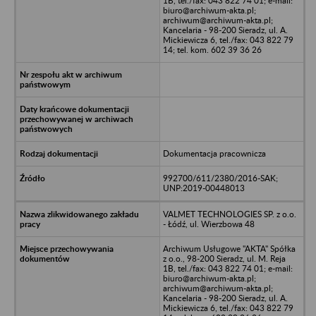
1B, tel./fax: 043 822 74 01; e-mail:
biuro@archiwum-akta.pl;
archiwum@archiwum-akta.pl;
Kancelaria - 98-200 Sieradz, ul. A.
Mickiewicza 6, tel./fax: 043 822 79
14; tel. kom. 602 39 36 26
Dokumentacja pracownicza
992700/611/2380/2016-SAK;
UNP:2019-00448013
VALMET TECHNOLOGIES SP. z o.o.
- Łódź, ul. Wierzbowa 48
Archiwum Usługowe "AKTA" Spółka
z o.o., 98-200 Sieradz, ul. M. Reja
1B, tel./fax: 043 822 74 01; e-mail:
biuro@archiwum-akta.pl;
archiwum@archiwum-akta.pl;
Kancelaria - 98-200 Sieradz, ul. A.
Mickiewicza 6, tel./fax: 043 822 79