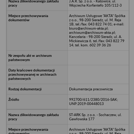
J.A.R. Sp. z o.o. - Katowice, ul.
Wojciecha Korfantefo 105/112-3
Archiwum Usługowe "AKTA" Spółka
z o.o., 98-200 Sieradz, ul. M. Reja
1B, tel./fax: 043 822 74 01; e-mail:
biuro@archiwum-akta.pl;
archiwum@archiwum-akta.pl;
Kancelaria - 98-200 Sieradz, ul. A.
Mickiewicza 6, tel./fax: 043 822 79
14; tel. kom. 602 39 36 26
Dokumentacja pracownicza
992700/611/2380/2016-SAK;
UNP:2019-00448013
ST-ARK Sp. z o.o. - Sochaczew, ul.
Gawłowska 177
Archiwum Usługowe "AKTA" Spółka
z o.o., 98-200 Sieradz, ul. M. Reja