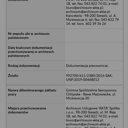
1B, tel./fax: 043 822 74 01; e-mail:
biuro@archiwum-akta.pl;
archiwum@archiwum-akta.pl;
Kancelaria - 98-200 Sieradz, ul. A.
Mickiewicza 6, tel./fax: 043 822 79
14; tel. kom. 602 39 36 26
Dokumentacja pracownicza
992700/611/2380/2016-SAK;
UNP:2019-00448013
Gminna Spółdzielnia Samopomoc
Chłopska - Rawa Mazowiecka, ul.
Mickiewicza 30
Archiwum Usługowe "AKTA" Spółka
z o.o., 98-200 Sieradz, ul. M. Reja
1B, tel./fax: 043 822 74 01; e-mail:
biuro@archiwum-akta.pl;
archiwum@archiwum-akta.pl;