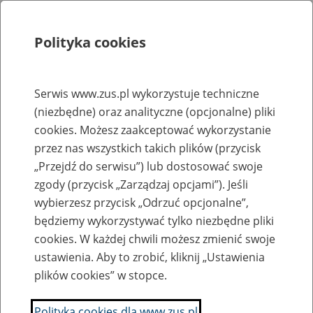
Polityka cookies
Szukaj
Menu
Serwis www.zus.pl wykorzystuje techniczne
(niezbędne) oraz analityczne (opcjonalne) pliki
Rejestry, ewidencje i archiwa
cookies. Możesz zaakceptować wykorzystanie
Baza zlikwidowanych lub
przez nas wszystkich takich plików (przycisk
„Przejdź do serwisu”) lub dostosować swoje
przekształconych zakładów pracy
zgody (przycisk „Zarządzaj opcjami”). Jeśli
wybierzesz przycisk „Odrzuć opcjonalne”,
Nazwa zakładu pracy:
będziemy wykorzystywać tylko niezbędne pliki
cookies. W każdej chwili możesz zmienić swoje
ustawienia. Aby to zrobić, kliknij „Ustawienia
plików cookies” w stopce.
SZUKAJ
Polityka cookies dla www.zus.pl