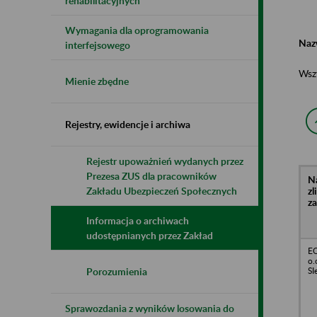
rehabilitacyjnych
Wymagania dla oprogramowania
Naz
interfejsowego
Wsz
Mienie zbędne
Rejestry, ewidencje i archiwa
Rejestr upoważnień wydanych przez
Prezesa ZUS dla pracowników
N
z
Zakładu Ubezpieczeń Społecznych
z
Informacja o archiwach
udostępnianych przez Zakład
EO
o.
SI
Porozumienia
Sprawozdania z wyników losowania do