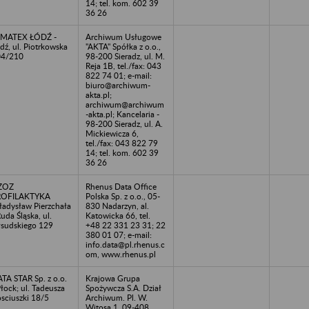
14; tel. kom. 602 39
36 26
LMATEX ŁÓDŹ -
Archiwum Usługowe
dź, ul. Piotrkowska
"AKTA" Spółka z o.o.,
04/210
98-200 Sieradz, ul. M.
Reja 1B, tel./fax: 043
822 74 01; e-mail:
biuro@archiwum-
akta.pl;
archiwum@archiwum
-akta.pl; Kancelaria -
98-200 Sieradz, ul. A.
Mickiewicza 6,
tel./fax: 043 822 79
14; tel. kom. 602 39
36 26
ZOZ
Rhenus Data Office
ROFILAKTYKA
Polska Sp. z o.o., 05-
adysław Pierzchała
830 Nadarzyn, al.
Ruda Śląska, ul.
Katowicka 66, tel.
łsudskiego 129
+48 22 331 23 31; 22
380 01 07; e-mail:
info.data@pl.rhenus.c
om, www.rhenus.pl
TA STAR Sp. z o.o.
Krajowa Grupa
Płock; ul. Tadeusza
Spożywcza S.A. Dział
sciuszki 18/5
Archiwum. Pl. W.
Witosa 1, 09-408