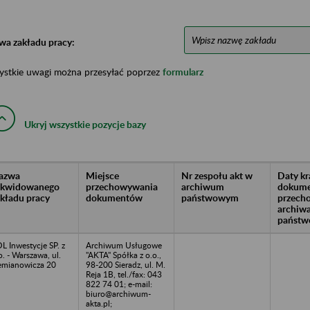
wa zakładu pracy:
ystkie uwagi można przesyłać poprzez
formularz
Ukryj wszystkie pozycje bazy
azwa
Miejsce
Nr zespołu akt w
Daty k
likwidowanego
przechowywania
archiwum
dokume
akładu pracy
dokumentów
państwowym
przech
archiw
państw
L Inwestycje SP. z
Archiwum Usługowe
o. - Warszawa, ul.
"AKTA" Spółka z o.o.,
emianowicza 20
98-200 Sieradz, ul. M.
Reja 1B, tel./fax: 043
822 74 01; e-mail:
biuro@archiwum-
akta.pl;