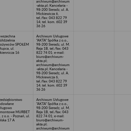
archiwum@archiwum
-akta.pl; Kancelaria -
98-200 Sieradz, ul. A.
Mickiewicza 6,
tel./fax: 043 822 79
14; tel. kom. 602 39
36 26
wszechna
Archiwum Usługowe
ółdzielnia
"AKTA" Spółka z o.o.,
pożywców SPOŁEM
98-200 Sieradz, ul. M.
Słupca, ul.
Reja 1B, tel./fax: 043
kiennicza 16
822 74 01; e-mail:
biuro@archiwum-
akta.pl;
archiwum@archiwum
-akta.pl; Kancelaria -
98-200 Sieradz, ul. A.
Mickiewicza 6,
tel./fax: 043 822 79
14; tel. kom. 602 39
36 26
zedsiębiorstwo
Archiwum Usługowe
udowlane
"AKTA" Spółka z o.o.,
sługowo
98-200 Sieradz, ul. M.
emontowe MURBET
Reja 1B, tel./fax: 043
. z o.o. - Poznań, ul.
822 74 01; e-mail:
elska 17 A
biuro@archiwum-
akta.pl;
archiwum@archiwum