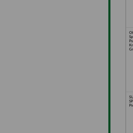
O
Sp
Ps
Kr
Gr
S
SP
Pi