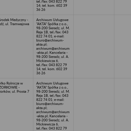
tel./fax: 043 822 79
14; tel. kom. 602 39
36 26
rodek Medyczny -
Archiwum Usługowe
dź, ul. Tramwajowa
"AKTA" Spółka z o.o.,
9
98-200 Sieradz, ul. M.
Reja 1B, tel./fax: 043
822 74 01; e-mail:
biuro@archiwum-
akta.pl;
archiwum@archiwum
-akta.pl; Kancelaria -
98-200 Sieradz, ul. A.
Mickiewicza 6,
tel./fax: 043 822 79
14; tel. kom. 602 39
36 26
łko Rolnicze w
Archiwum Usługowe
ZORKOWIE -
"AKTA" Spółka z o.o.,
orków, ul. Prosta 7
98-200 Sieradz, ul. M.
Reja 1B, tel./fax: 043
822 74 01; e-mail:
biuro@archiwum-
akta.pl;
archiwum@archiwum
-akta.pl; Kancelaria -
98-200 Sieradz, ul. A.
Mickiewicza 6,
tel./fax: 043 822 79