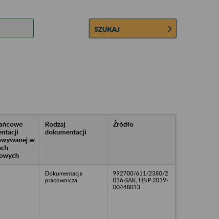
SZUKAJ
rańcowe
Rodzaj
Źródło
ntacji
dokumentacji
owywanej w
ach
owych
Dokumentacja
992700/611/2380/2
pracownicza
016-SAK; UNP:2019-
00448013