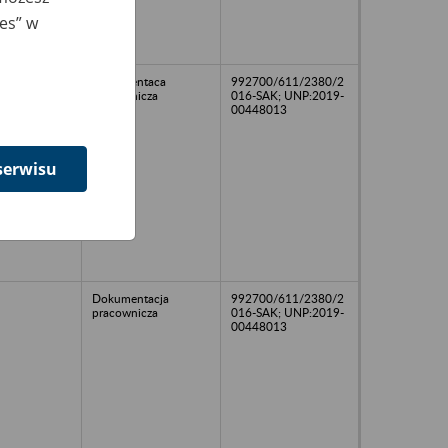
ies” w
Dokumentaca
992700/611/2380/2
pracownicza
016-SAK; UNP:2019-
00448013
serwisu
Dokumentacja
992700/611/2380/2
pracownicza
016-SAK; UNP:2019-
00448013