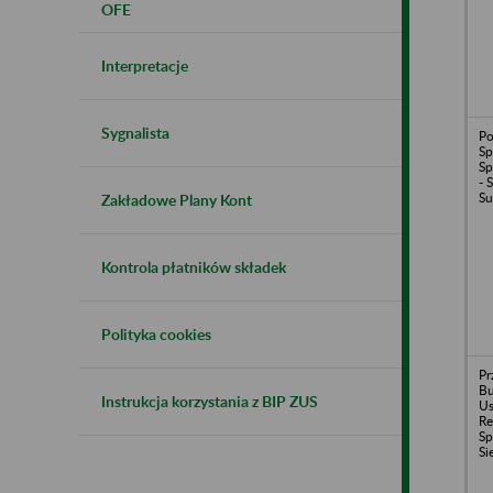
OFE
Interpretacje
Sygnalista
Po
Sp
S
- 
Su
Zakładowe Plany Kont
Kontrola płatników składek
Polityka cookies
Pr
B
Instrukcja korzystania z BIP ZUS
U
R
Sp
Si