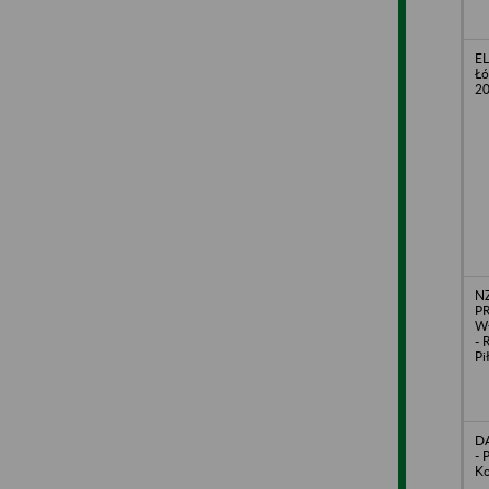
E
Łó
2
N
P
Wł
- 
Pi
DA
- 
Ko