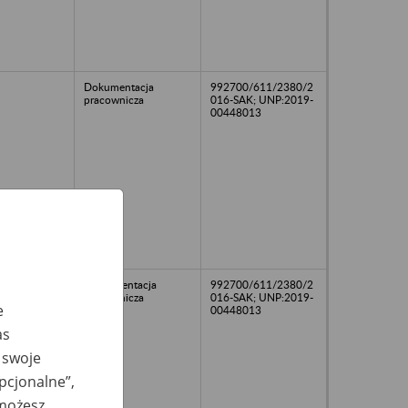
Dokumentacja
992700/611/2380/2
pracownicza
016-SAK; UNP:2019-
00448013
DOkumentacja
992700/611/2380/2
pracownicza
016-SAK; UNP:2019-
e
00448013
as
 swoje
opcjonalne”,
 możesz