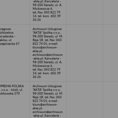
-akta.pl; Kancelaria -
98-200 Sieradz, ul. A.
Mickiewicza 6,
tel./fax: 043 822 79
14; tel. kom. 602 39
36 26
kręgowa
Archiwum Usługowe
ółdzielnia
"AKTA" Spółka z o.o.,
zczelarska -
98-200 Sieradz, ul. M.
aków, ul.
Reja 1B, tel./fax: 043
zegórzecka 67
822 74 01; e-mail:
biuro@archiwum-
akta.pl;
archiwum@archiwum
-akta.pl; Kancelaria -
98-200 Sieradz, ul. A.
Mickiewicza 6,
tel./fax: 043 822 79
14; tel. kom. 602 39
36 26
UPREMA POLSKA
Archiwum Usługowe
. z o.o. - Łódź, ul.
"AKTA" Spółka z o.o.,
otrkowska 270
98-200 Sieradz, ul. M.
Reja 1B, tel./fax: 043
822 74 01; e-mail:
biuro@archiwum-
akta.pl;
archiwum@archiwum
-akta.pl; Kancelaria -