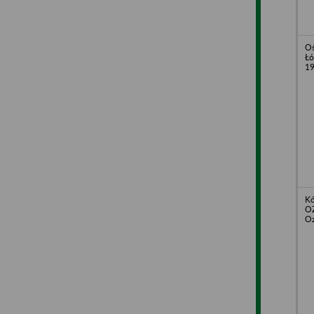
Oś
Łó
1
Kó
O
Oz