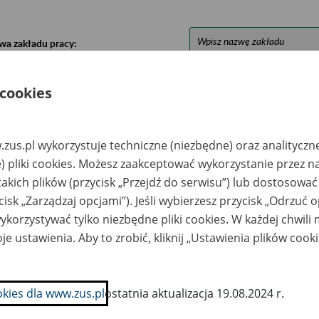
wa zakładu pracy:
ystkie uwagi można przesyłać poprzez
formularz
 cookies
Ukryj wszystkie pozycje bazy
zus.pl wykorzystuje techniczne (niezbędne) oraz analityczn
) pliki cookies. Możesz zaakceptować wykorzystanie przez n
azwa
Miejsce
Nr zespołu akt w
Daty k
takich plików (przycisk „Przejdź do serwisu”) lub dostosować
likwidowanego
przechowywania
archiwum
dokume
cisk „Zarządzaj opcjami”). Jeśli wybierzesz przycisk „Odrzuć 
akładu pracy
dokumentów
państwowym
przech
archiw
korzystywać tylko niezbędne pliki cookies. W każdej chwili
państw
je ustawienia. Aby to zrobić, kliknij „Ustawienia plików cook
rodek
Libris Polska Sp. z
ypoczynkowy w
o.o., 01-797
linie wraz z
Warszawa, ul.
spodarstwem
Powązkowska 44 C; e-
okies dla www.zus.pl
ostatnia aktualizacja 19.08.2024 r.
lnym - Halin
mail:
info@librispolska.pl;
www.librispolska.pl;