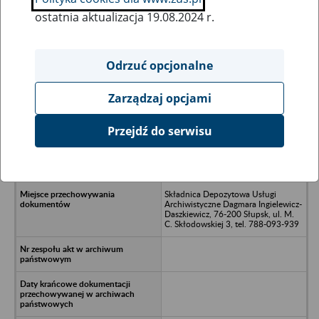
ostatnia aktualizacja 19.08.2024 r.
Wszystkie uwagi można przesyłać poprzez
formularz
Odrzuć opcjonalne
Zarządzaj opcjami
Ukryj wszystkie pozycje bazy
Przejdź do serwisu
Przedsiębiorstwo Usługowo-
Handlowe DANLID Sp. j. ,
Węgorzynko
Składnica Depozytowa Usługi
Archiwistyczne Dagmara Ingielewicz-
Daszkiewicz, 76-200 Słupsk, ul. M.
C. Skłodowskiej 3, tel. 788-093-939