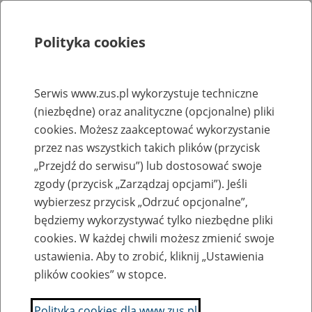
Polityka cookies
Szukaj
Menu
Serwis www.zus.pl wykorzystuje techniczne
(niezbędne) oraz analityczne (opcjonalne) pliki
Rejestry, ewidencje i archiwa
cookies. Możesz zaakceptować wykorzystanie
Baza zlikwidowanych lub
przez nas wszystkich takich plików (przycisk
„Przejdź do serwisu”) lub dostosować swoje
przekształconych zakładów pracy
zgody (przycisk „Zarządzaj opcjami”). Jeśli
wybierzesz przycisk „Odrzuć opcjonalne”,
Nazwa zakładu pracy:
będziemy wykorzystywać tylko niezbędne pliki
cookies. W każdej chwili możesz zmienić swoje
ustawienia. Aby to zrobić, kliknij „Ustawienia
plików cookies” w stopce.
SZUKAJ
Polityka cookies dla www.zus.pl