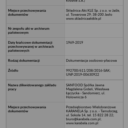
Krośnie S.A.)
Składnica Akt KLE Sp. z o.o. w Jaśle,
ul. Towarowa 29; 38-200 Jasło
www.skladnicaaktkle.pl
1969-2019
Dokumentacja osobowo-płacowa
992700/611/208/2016-SAK;
UNP:2019-00630922
SANFOOD Spółka Jawna
Magdalena Grdeń, Wiesława
Łęczycka - Sandomierz, ul.
Holownicza 6
Przedsiębiorstwo Wielobranżowe
KARANELA Sp. z o.o. - Tarnobrzeg,
ul. Sokola 14, tel. 15 822 28 22;
biuro@karabela.com.pl;
www.karabela.com.pl