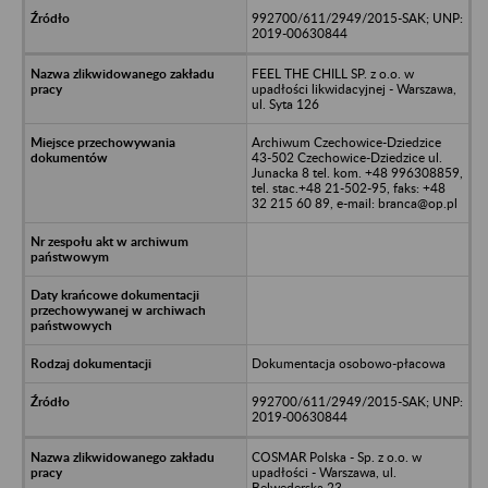
992700/611/2949/2015-SAK; UNP:
2019-00630844
FEEL THE CHILL SP. z o.o. w
upadłości likwidacyjnej - Warszawa,
ul. Syta 126
Archiwum Czechowice-Dziedzice
43-502 Czechowice-Dziedzice ul.
Junacka 8 tel. kom. +48 996308859,
tel. stac.+48 21-502-95, faks: +48
32 215 60 89, e-mail: branca@op.pl
Dokumentacja osobowo-płacowa
992700/611/2949/2015-SAK; UNP:
2019-00630844
COSMAR Polska - Sp. z o.o. w
upadłości - Warszawa, ul.
Belwederska 23