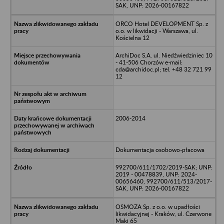
SAK, UNP: 2026-00167822
ORCO Hotel DEVELOPMENT Sp. z
o.o. w likwidacji - Warszawa, ul.
Kościelna 12
ArchiDoc S.A. ul. Niedźwiedziniec 10
- 41-506 Chorzów e-mail:
cda@archidoc.pl; tel. +48 32 721 99
12
2006-2014
Dokumentacja osobowo-płacowa
992700/611/1702/2019-SAK; UNP:
2019 - 00478839, UNP: 2024-
00656460, 992700/611/513/2017-
SAK, UNP: 2026-00167822
OSMOZA Sp. z o.o. w upadłości
likwidacyjnej - Kraków, ul. Czerwone
Maki 65