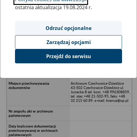
ostatnia aktualizacja 19.08.2024 r.
Wszystkie uwagi można przesyłać poprzez
formularz
Odrzuć opcjonalne
Zarządzaj opcjami
Ukryj wszystkie pozycje bazy
Przejdź do serwisu
CCP PL Sp. z o.o. w upadłości
likwidacyjnej - Warszawa, ul.
Marynarska 11
Archiwum Czechowice-Dziedzice
43-502 Czechowice-Dziedzice ul.
Junacka 8 tel. kom. +48 996308859,
tel. stac.+48 21-502-95, faks: +48
32 215 60 89, e-mail: branca@op.pl