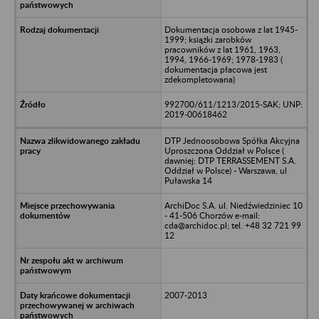
Dokumentacja osobowa z lat 1945-
1999; książki zarobków
pracowników z lat 1961, 1963,
1994, 1966-1969; 1978-1983 (
dokumentacja płacowa jest
zdekompletowana)
992700/611/1213/2015-SAK; UNP:
2019-00618462
DTP Jednoosobowa Spółka Akcyjna
Uproszczona Oddział w Polsce (
dawniej: DTP TERRASSEMENT S.A.
Oddział w Polsce) - Warszawa, ul
Puławska 14
ArchiDoc S.A. ul. Niedźwiedziniec 10
- 41-506 Chorzów e-mail:
cda@archidoc.pl; tel. +48 32 721 99
12
2007-2013