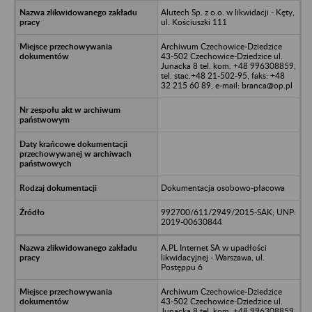
Alutech Sp. z o.o. w likwidacji - Kęty,
ul. Kościuszki 111
Archiwum Czechowice-Dziedzice
43-502 Czechowice-Dziedzice ul.
Junacka 8 tel. kom. +48 996308859,
tel. stac.+48 21-502-95, faks: +48
32 215 60 89, e-mail: branca@op.pl
Dokumentacja osobowo-płacowa
992700/611/2949/2015-SAK; UNP:
2019-00630844
A.PL Internet SA w upadłości
likwidacyjnej - Warszawa, ul.
Postęppu 6
Archiwum Czechowice-Dziedzice
43-502 Czechowice-Dziedzice ul.
Junacka 8 tel. kom. +48 996308859,