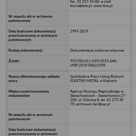
fax. 32 317-14-86; e-mail:
biuro@ibra.pl; www.ibra.pl
1995-2019
Dokumentacja osobowo-płacowa
992700/611/659/2015-SAK;
UNP:2019-00622598
Spółdzielnia Pracy Usług Różnych
ELEKTRO-METAL w Kielcach
Agencja Rozwoju Regionalnego w
Starachowicach - Starachowice 27-
200, ul. Główna 8; tel. 41 275 30
70; archiwum.farr@wp.pl