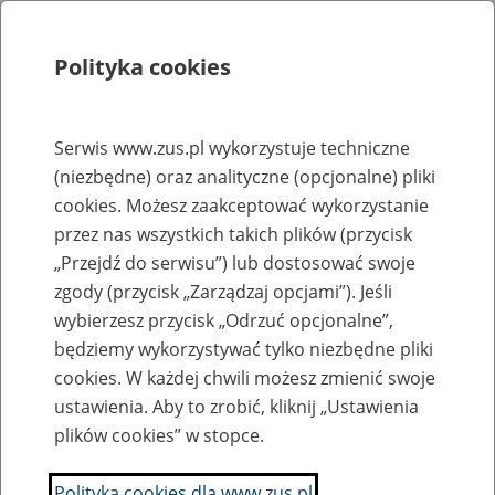
Polityka cookies
Szukaj
Menu
Serwis www.zus.pl wykorzystuje techniczne
(niezbędne) oraz analityczne (opcjonalne) pliki
Rejestry, ewidencje i archiwa
cookies. Możesz zaakceptować wykorzystanie
Baza zlikwidowanych lub
przez nas wszystkich takich plików (przycisk
„Przejdź do serwisu”) lub dostosować swoje
przekształconych zakładów pracy
zgody (przycisk „Zarządzaj opcjami”). Jeśli
wybierzesz przycisk „Odrzuć opcjonalne”,
Nazwa zakładu pracy:
będziemy wykorzystywać tylko niezbędne pliki
cookies. W każdej chwili możesz zmienić swoje
ustawienia. Aby to zrobić, kliknij „Ustawienia
plików cookies” w stopce.
SZUKAJ
Polityka cookies dla www.zus.pl