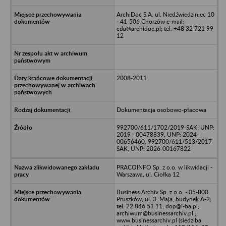
ArchiDoc S.A. ul. Niedźwiedziniec 10
- 41-506 Chorzów e-mail:
cda@archidoc.pl; tel. +48 32 721 99
12
2008-2011
Dokumentacja osobowo-płacowa
992700/611/1702/2019-SAK; UNP:
2019 - 00478839, UNP: 2024-
00656460, 992700/611/513/2017-
SAK, UNP: 2026-00167822
PRACOINFO Sp. z o.o. w likwidacji -
Warszawa, ul. Ciołka 12
Business Archiv Sp. z o.o. - 05-800
Pruszków, ul. 3. Maja, budynek A-2;
tel. 22 846 51 11; dop@i-ba.pl;
archiwum@businessarchiv.pl ;
www.businessarchiv.pl (siedziba