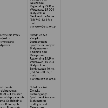
Delegaturę
Regionalną ZSLP w
Warszawie, 15-004
Białystok, ul.
Sienkiewicza 46, tel.
(85) 743-63-89; e-
mail:
bialystok@zlsp.org.pl
ółdzielnia Pracy
Składnica Akt
yzjersko-
Związku
smetyczna,
Lustracyjnego
dgoszcz
Spółdzielni Pracy w
Białymstoku -
podległa pod
Delegaturę
Regionalną ZSLP w
Warszawie, 15-004
Białystok, ul.
Sienkiewicza 46, tel.
(85) 743-63-89; e-
mail:
bialystok@zlsp.org.pl
ółdzielnia
Składnica Akt
elobranżowa
Związku
LMECH, Pruszcz
Lustracyjnego
morski (poprzednia
Spółdzielni Pracy w
zwa: Spółdzielnia
Białymstoku -
łek Rolniczych,
podległa pod
uszcz Pomorski)
Delegaturę