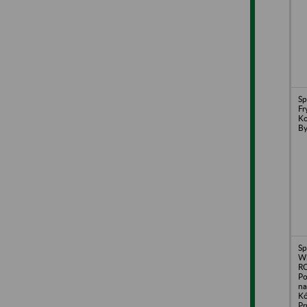
Sp
Fr
Ko
By
Sp
Wi
RO
Po
na
Kó
Pr