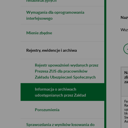
rehabilitacyjnych
Wymagania dla oprogramowania
Naz
interfejsowego
Wsz
Mienie zbędne
Rejestry, ewidencje i archiwa
Rejestr upoważnień wydanych przez
Prezesa ZUS dla pracowników
N
z
Zakładu Ubezpieczeń Społecznych
z
Informacja o archiwach
udostępnianych przez Zakład
Fa
Ra
up
Porozumienia
li
Si
As
Sprawozdania z wyników losowania do