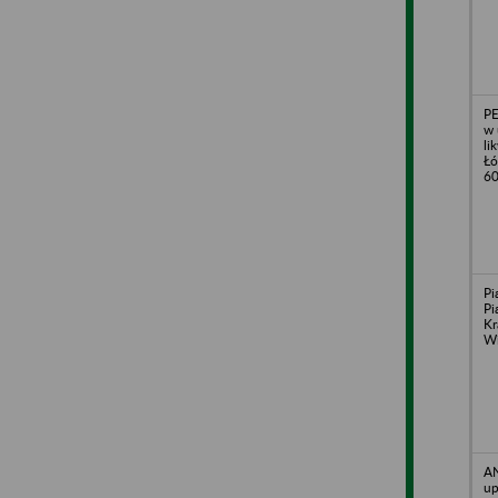
PE
w 
li
Łó
6
Pi
Pi
Kr
Wi
AN
up