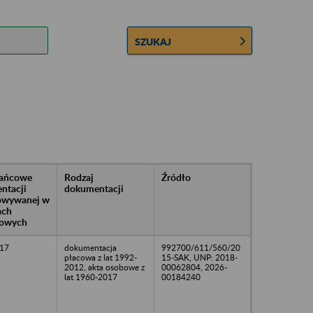
SZUKAJ
rańcowe
Rodzaj
Źródło
ntacji
dokumentacji
owywanej w
ach
owych
17
dokumentacja
992700/611/560/20
płacowa z lat 1992-
15-SAK, UNP: 2018-
2012, akta osobowe z
00062804, 2026-
lat 1960-2017
00184240