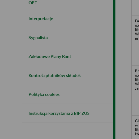
OFE
Interpretacje
Fi
o.
li
Wa
Sygnalista
m
Zakładowe Plany Kont
BK
Kontrola płatników składek
o.
li
Wa
Ja
Polityka cookies
Instrukcja korzystania z BIP ZUS
GI
w 
li
Łó