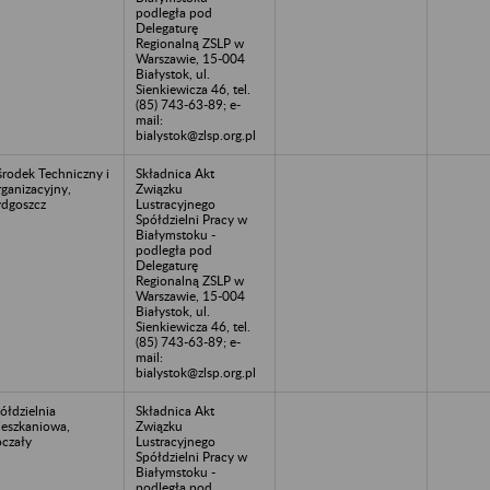
podległa pod
Delegaturę
Regionalną ZSLP w
Warszawie, 15-004
Białystok, ul.
Sienkiewicza 46, tel.
(85) 743-63-89; e-
mail:
bialystok@zlsp.org.pl
rodek Techniczny i
Składnica Akt
ganizacyjny,
Związku
dgoszcz
Lustracyjnego
Spółdzielni Pracy w
Białymstoku -
podległa pod
Delegaturę
Regionalną ZSLP w
Warszawie, 15-004
Białystok, ul.
Sienkiewicza 46, tel.
(85) 743-63-89; e-
mail:
bialystok@zlsp.org.pl
ółdzielnia
Składnica Akt
eszkaniowa,
Związku
czały
Lustracyjnego
Spółdzielni Pracy w
Białymstoku -
podległa pod