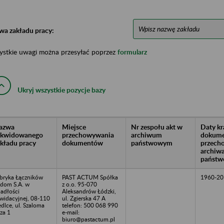
wa zakładu pracy:
ystkie uwagi można przesyłać poprzez
formularz
Ukryj wszystkie pozycje bazy
azwa
Miejsce
Nr zespołu akt w
Daty k
likwidowanego
przechowywania
archiwum
dokume
akładu pracy
dokumentów
państwowym
przech
archiw
państw
bryka Łączników
PAST ACTUM Spółka
1960-20
dom S.A. w
z o.o. 95-070
adłości
Aleksandrów Łódzki,
kwidacyjnej, 08-110
ul. Zgierska 47 A
edlce, ul. Szaloma
telefon: 500 068 990
za 1
e-mail:
biuro@pastactum.pl