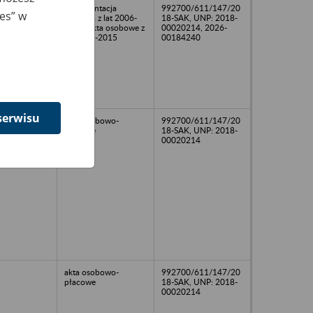
15
dokumentacja
992700/611/147/20
ies” w
płacowa z lat 2006-
18-SAK, UNP: 2018-
2015, akta osobowe z
00020214, 2026-
lat 2008-2015
00184240
serwisu
akta osobowo-
992700/611/147/20
płacowe
18-SAK, UNP: 2018-
00020214
akta osobowo-
992700/611/147/20
płacowe
18-SAK, UNP: 2018-
00020214