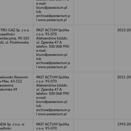
e-mail:
biuro@pastactum.pl
lub
archiwa@pastactum.p
l www.pastactum.pl
TRO GAZ Sp. z o.o.
PAST ACTUM Spółka
2013-20
upadłości
z o.o. 95-070
kwidacyjnej, 90-105
Aleksandrów Łódzki,
dź, ul. Piotrkowska
ul. Zgierska 47 A
0
telefon: 500 068 990
e-mail:
biuro@pastactum.pl
lub
archiwa@pastactum.p
l www.pastactum.pl
askowski Sławomir
PAST ACTUM Spółka
2011-20
a-Max, 63-522
z o.o. 95-070
aszewice,
Aleksandrów Łódzki,
eluńska 49
ul. Zgierska 47 A
telefon: 500 068 990
e-mail:
biuro@pastactum.pl
lub
archiwa@pastactum.p
l www.pastactum.pl
DA Sp. z o.o. w
PAST ACTUM Spółka
1993-20
adłości
z o.o. 95-070