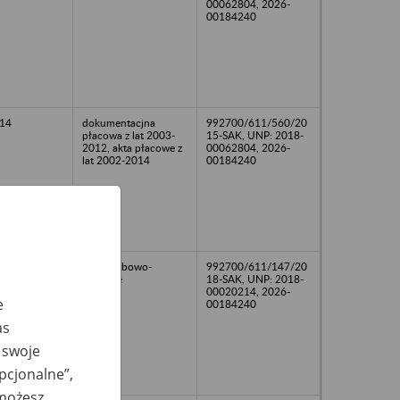
00062804, 2026-
00184240
14
dokumentacjna
992700/611/560/20
płacowa z lat 2003-
15-SAK, UNP: 2018-
2012, akta płacowe z
00062804, 2026-
lat 2002-2014
00184240
akta osobowo-
992700/611/147/20
płacowe
18-SAK, UNP: 2018-
00020214, 2026-
e
00184240
as
 swoje
opcjonalne”,
 możesz