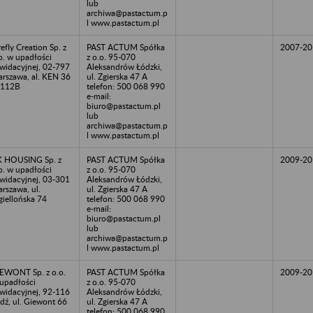
lub
archiwa@pastactum.p
l www.pastactum.pl
refly Creation Sp. z
PAST ACTUM Spółka
2007-20
o. w upadłości
z o.o. 95-070
kwidacyjnej, 02-797
Aleksandrów Łódzki,
rszawa, al. KEN 36
ul. Zgierska 47 A
 112B
telefon: 500 068 990
e-mail:
biuro@pastactum.pl
lub
archiwa@pastactum.p
l www.pastactum.pl
 HOUSING Sp. z
PAST ACTUM Spółka
2009-20
o. w upadłości
z o.o. 95-070
kwidacyjnej, 03-301
Aleksandrów Łódzki,
rszawa, ul.
ul. Zgierska 47 A
giellońska 74
telefon: 500 068 990
e-mail:
biuro@pastactum.pl
lub
archiwa@pastactum.p
l www.pastactum.pl
EWONT Sp. z o.o.
PAST ACTUM Spółka
2009-20
upadłości
z o.o. 95-070
kwidacyjnej, 92-116
Aleksandrów Łódzki,
dź, ul. Giewont 66
ul. Zgierska 47 A
telefon: 500 068 990