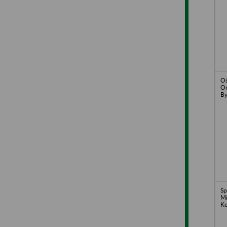
Oś
Or
By
Sp
Mi
Ko