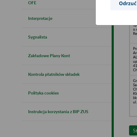
OFE
Odrzuć
Interpretacje
Sp
o.
Re
Sygnalista
Pr
Ar
Zakładowe Plany Kont
AL
up
41
Ch
Kontrola płatników składek
Gm
S
Ch
Polityka cookies
Kl
li
ul
Instrukcja korzystania z BIP ZUS
S