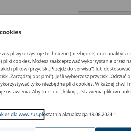
wa zakładu pracy:
ystkie uwagi można przesyłać poprzez
formularz
 cookies
Ukryj wszystkie pozycje bazy
zus.pl wykorzystuje techniczne (niezbędne) oraz analityczn
) pliki cookies. Możesz zaakceptować wykorzystanie przez n
takich plików (przycisk „Przejdź do serwisu”) lub dostosować
azwa
Miejsce
Nr zespołu akt w
Daty k
cisk „Zarządzaj opcjami”). Jeśli wybierzesz przycisk „Odrzuć 
likwidowanego
przechowywania
archiwum
dokume
korzystywać tylko niezbędne pliki cookies. W każdej chwili
akładu pracy
dokumentów
państwowym
przech
archiw
je ustawienia. Aby to zrobić, kliknij „Ustawienia plików cook
państw
K Kazimierz-
Spółka
liusz Sp. z o.o. -
Restrukturyzacyjna
snowiec, ul.
Kopalń S.A. Oddział
okies dla www.zus.pl
ostatnia aktualizacja 19.08.2024 r.
grodowa 1
w Dąbrowie
Górniczej, Kopalnie
Węgla Kamiennego w
Całkowitej Likwidacji