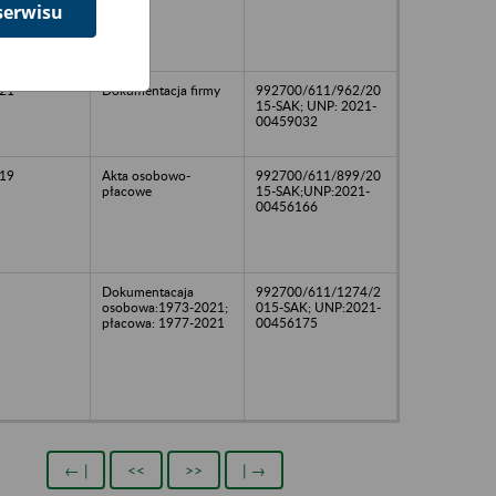
serwisu
21
Dokumentacja firmy
992700/611/962/20
15-SAK; UNP: 2021-
00459032
19
Akta osobowo-
992700/611/899/20
płacowe
15-SAK;UNP:2021-
00456166
Dokumentacaja
992700/611/1274/2
osobowa:1973-2021;
015-SAK; UNP:2021-
płacowa: 1977-2021
00456175
← |
<<
>>
| →