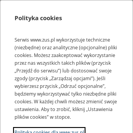
Polityka cookies
Szukaj
Menu
Serwis www.zus.pl wykorzystuje techniczne
(niezbędne) oraz analityczne (opcjonalne) pliki
Rejestry, ewidencje i archiwa
cookies. Możesz zaakceptować wykorzystanie
Baza zlikwidowanych lub
przez nas wszystkich takich plików (przycisk
„Przejdź do serwisu”) lub dostosować swoje
przekształconych zakładów pracy
zgody (przycisk „Zarządzaj opcjami”). Jeśli
wybierzesz przycisk „Odrzuć opcjonalne”,
Nazwa zakładu pracy:
będziemy wykorzystywać tylko niezbędne pliki
cookies. W każdej chwili możesz zmienić swoje
ustawienia. Aby to zrobić, kliknij „Ustawienia
plików cookies” w stopce.
SZUKAJ
Polityka cookies dla www.zus.pl