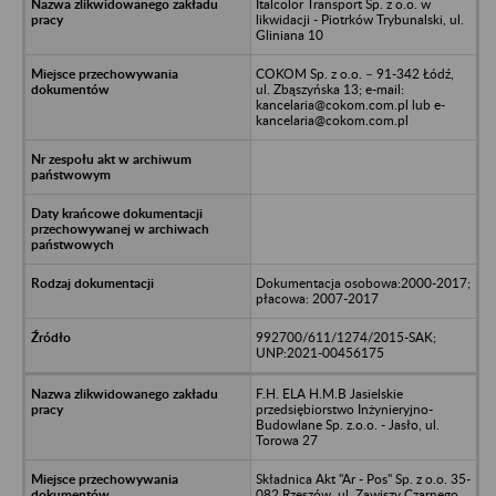
Italcolor Transport Sp. z o.o. w
likwidacji - Piotrków Trybunalski, ul.
Gliniana 10
COKOM Sp. z o.o. – 91-342 Łódź,
ul. Zbąszyńska 13; e-mail:
kancelaria@cokom.com.pl lub e-
kancelaria@cokom.com.pl
Dokumentacja osobowa:2000-2017;
płacowa: 2007-2017
992700/611/1274/2015-SAK;
UNP:2021-00456175
F.H. ELA H.M.B Jasielskie
przedsiębiorstwo Inżynieryjno-
Budowlane Sp. z.o.o. - Jasło, ul.
Torowa 27
Składnica Akt "Ar - Pos" Sp. z o.o. 35-
082 Rzeszów, ul. Zawiszy Czarnego