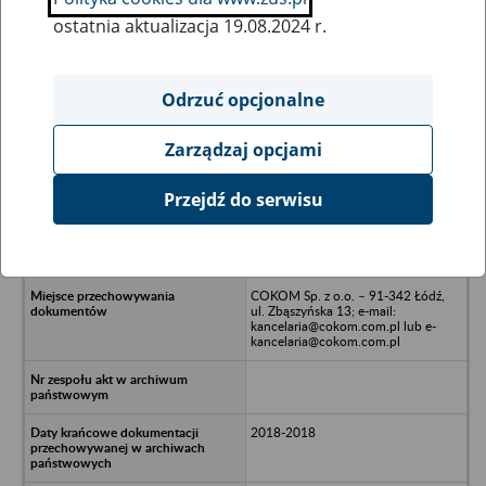
ostatnia aktualizacja 19.08.2024 r.
Wszystkie uwagi można przesyłać poprzez
formularz
Odrzuć opcjonalne
Zarządzaj opcjami
Ukryj wszystkie pozycje bazy
Przejdź do serwisu
Robot Projekt Sp. z o.o. Sp. k. -
Tomaszów Mazowiecki, ul. gen J.
Hallera 2
COKOM Sp. z o.o. – 91-342 Łódź,
ul. Zbąszyńska 13; e-mail:
kancelaria@cokom.com.pl lub e-
kancelaria@cokom.com.pl
2018-2018